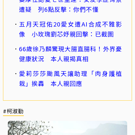
遭疑 列6點反擊：你們不懂
五月天冠佑20愛女遭AI合成不雅影
像 小玫瑰劉芯妤親回擊：已截圖
66歲徐乃麟驚現大腸直腸科！外界憂
健康狀況 本人親揭真相
愛莉莎莎颱風天讓助理「肉身護植
栽」挨轟 本人親回應
#柯淑勤