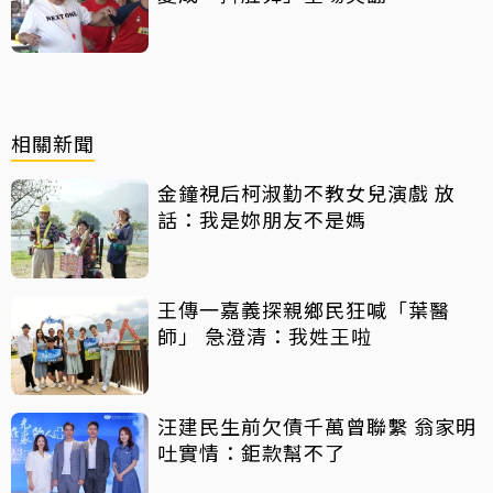
相關新聞
金鐘視后柯淑勤不教女兒演戲 放
話：我是妳朋友不是媽
王傳一嘉義探親鄉民狂喊「葉醫
師」 急澄清：我姓王啦
汪建民生前欠債千萬曾聯繫 翁家明
吐實情：鉅款幫不了