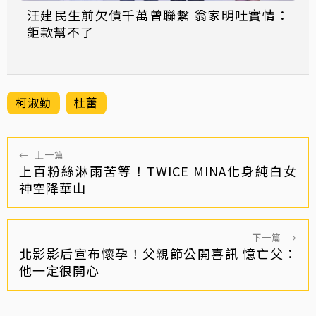
汪建民生前欠債千萬曾聯繫 翁家明吐實情：
鉅款幫不了
柯淑勤
杜蕾
←
上一篇
上百粉絲淋雨苦等！TWICE MINA化身純白女
神空降華山
下一篇
→
北影影后宣布懷孕！父親節公開喜訊 憶亡父：
他一定很開心