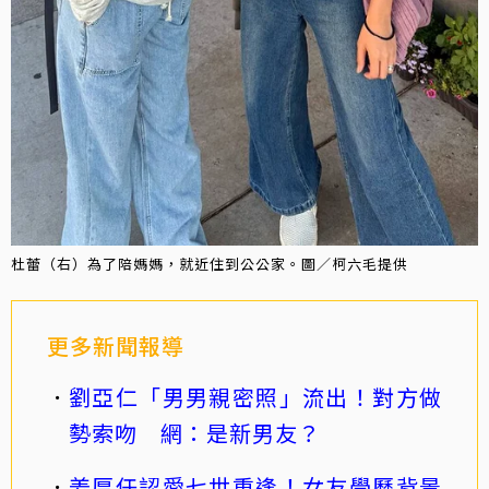
杜蕾（右）為了陪媽媽，就近住到公公家。圖／柯六毛提供
更多新聞報導
劉亞仁「男男親密照」流出！對方做
勢索吻 網：是新男友？
姜厚任認愛七世重逢！女友學歷背景