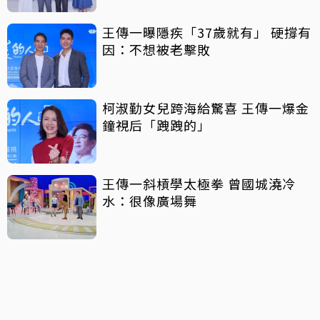
王傳一曝隱疾「37歲就有」 硬撐有
因：不想被老擊敗
柯淑勤女兒跨海給驚喜 王傳一爆金
鐘視后「跩跩的」
王傳一斜槓學太極拳 曾國城澆冷
水：很像廣場舞