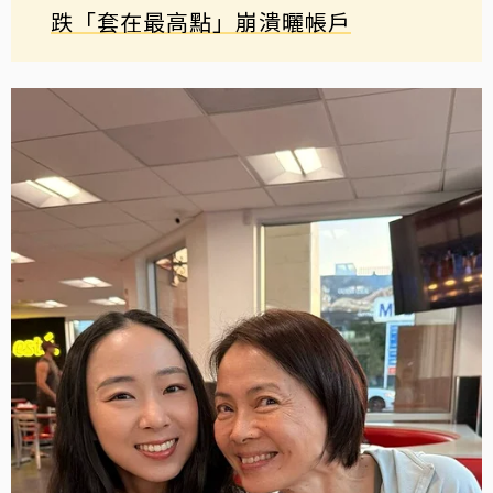
跌「套在最高點」崩潰曬帳戶