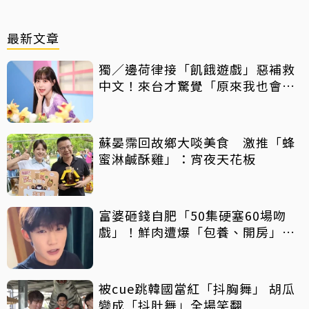
最新文章
獨／邊荷律接「飢餓遊戲」惡補救
中文！來台才驚覺「原來我也會
胖」
蘇晏霈回故鄉大啖美食 激推「蜂
蜜淋鹹酥雞」：宵夜天花板
富婆砸錢自肥「50集硬塞60場吻
戲」！鮮肉遭爆「包養、開房」全
說了
被cue跳韓國當紅「抖胸舞」 胡瓜
變成「抖肚舞」全場笑翻