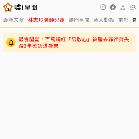
最新文章
林志玲曬帥兒照
熱門星聞
藝人動態
電影
電
最毒閨蜜！百萬網紅「陪散心」被騙去菲律賓失
蹤3年確認遭撕票