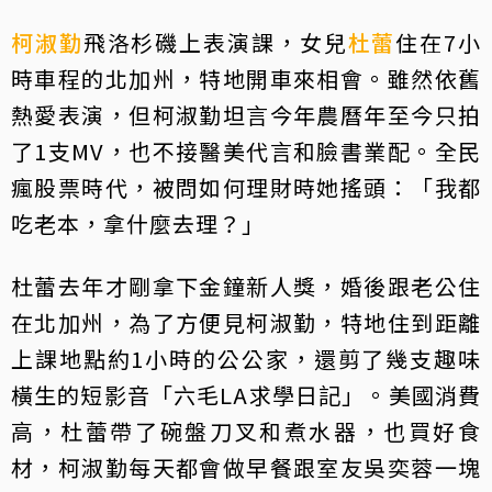
柯淑勤
飛洛杉磯上表演課，女兒
杜蕾
住在7小
時車程的北加州，特地開車來相會。雖然依舊
熱愛表演，但柯淑勤坦言今年農曆年至今只拍
了1支MV，也不接醫美代言和臉書業配。全民
瘋股票時代，被問如何理財時她搖頭：「我都
吃老本，拿什麼去理？」
杜蕾去年才剛拿下金鐘新人獎，婚後跟老公住
在北加州，為了方便見柯淑勤，特地住到距離
上課地點約1小時的公公家，還剪了幾支趣味
橫生的短影音「六毛LA求學日記」。美國消費
高，杜蕾帶了碗盤刀叉和煮水器，也買好食
材，柯淑勤每天都會做早餐跟室友吳奕蓉一塊