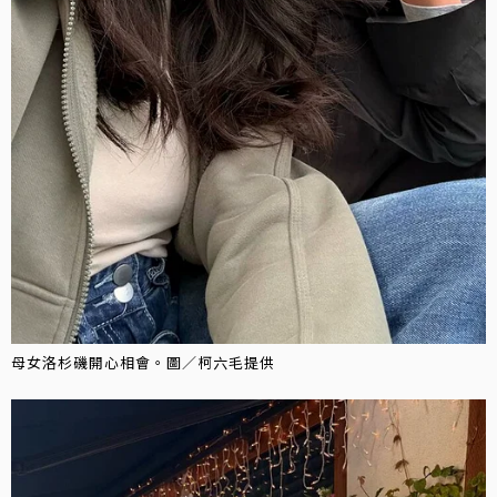
母女洛杉磯開心相會。圖／柯六毛提供