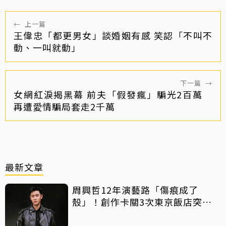
←
上一篇
王偉忠「都更男女」談婚姻有感 笑認「不叫不
動、一叫就動」
下一篇
→
女網紅淚揭黑幕 前夫「假發瘋」騙光2百萬
再遭愛情騙局套走2千萬
最新文章
周興哲12年演藝路「傷痕成了
殼」！創作卡關3次東京飯店突找
回靈感