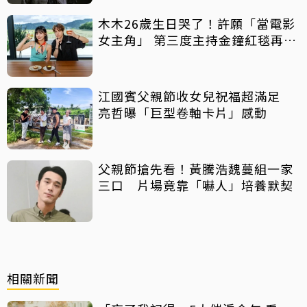
木木26歲生日哭了！許願「當電影
女主角」 第三度主持金鐘紅毯再喊
話
江國賓父親節收女兒祝福超滿足
亮哲曝「巨型卷軸卡片」感動
父親節搶先看！黃騰浩魏蔓組一家
三口 片場竟靠「嚇人」培養默契
相關新聞