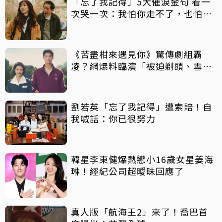
「忘了我記得」5大催淚金句 看一
次哭一次：我怕你走不了，也怕你
太快走了
《苦盡柑來遇見你》驚傳劇組霸
凌？網爆料臨演「被迫剃頭、雪中
等待沒保暖」
劉若英「忘了我記得」遭索賠！自
我喊話：你已很努力
韓星李東健爆熱戀小16歲女星姜海
琳！經紀公司超曖昧回應了
真人版「航海王2」來了！喬巴首