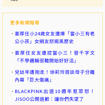
更多新聞報導
姜厚任小24歲女友遭爆「當小三有老
公小孩」女網友怒揭黑歷史
姜厚任女友遭控當小三！發千字文
「不學邏輯很難開始好好活」
兒幼年遭抱走！徐莉玲首談母子分離
內幕「巨大傷痛」
BLACKPINK出道10週年惹眾怒！
JISOO公開道歉：讓你們失望了