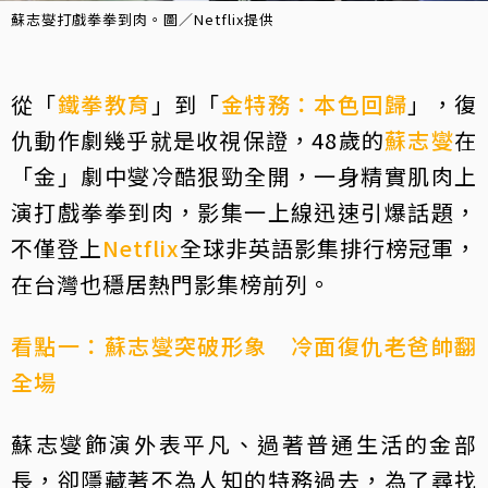
蘇志燮打戲拳拳到肉。圖／Netflix提供
從「
鐵拳教育
」到「
金特務：本色回歸
」，復
仇動作劇幾乎就是收視保證，48歲的
蘇志燮
在
「金」劇中燮冷酷狠勁全開，一身精實肌肉上
演打戲拳拳到肉，影集一上線迅速引爆話題，
不僅登上
Netflix
全球非英語影集排行榜冠軍，
在台灣也穩居熱門影集榜前列。
看點一：蘇志燮突破形象 冷面復仇老爸帥翻
全場
蘇志燮飾演外表平凡、過著普通生活的金部
長，卻隱藏著不為人知的特務過去，為了尋找