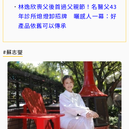
林逸欣喪父後首過父親節！名醫父43
年診所熄燈卸招牌 曬感人一幕：好
產品依舊可以傳承
#蘇志燮