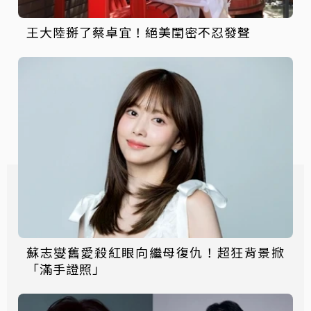
王大陸掰了蔡卓宜！絕美閨密不忍發聲
蘇志燮舊愛殺紅眼向繼母復仇！超狂背景掀
「滿手證照」