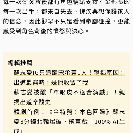
每一次衝突背後都有角色情緒支撐。金部長的
每一次出手，都來自失去、愧疚與想保護家人
的信念，因此觀眾不只是看到拳腳碰撞，更能
感受到角色背後的憤怒與決心。
編輯推薦
蘇志燮IG只追蹤宋承憲1人！親揭原因：
出道最窮時，是他收留了我
蘇志燮被酸「單眼皮不適合演戲」！親
揭出道辛酸史
韓劇
首例！《金特務：本色回歸》蘇志
燮3分鐘北韓爆破、飛車戲「100% AI生
成」