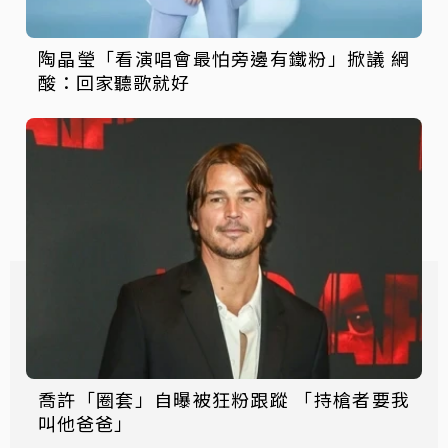
陶晶瑩「看演唱會最怕旁邊有鐵粉」掀議 網
酸：回家聽歌就好
喬許「圈套」自曝被狂粉跟蹤 「持槍者要我
叫他爸爸」