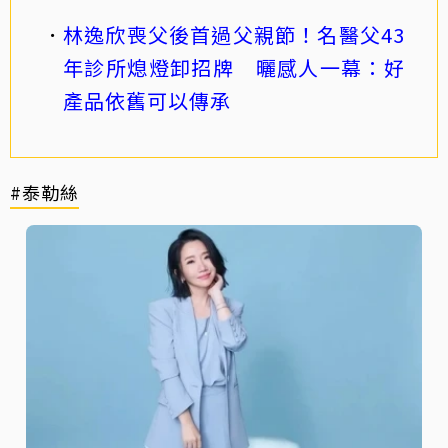
林逸欣喪父後首過父親節！名醫父43
年診所熄燈卸招牌 曬感人一幕：好
產品依舊可以傳承
#泰勒絲