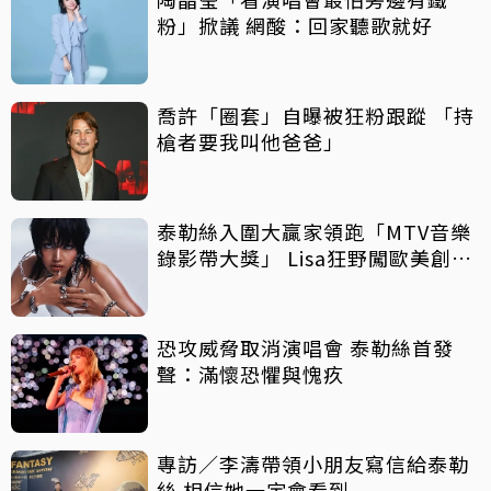
粉」掀議 網酸：回家聽歌就好
喬許「圈套」自曝被狂粉跟蹤 「持
槍者要我叫他爸爸」
泰勒絲入圍大贏家領跑「MTV音樂
錄影帶大獎」 Lisa狂野闖歐美創佳
績
恐攻威脅取消演唱會 泰勒絲首發
聲：滿懷恐懼與愧疚
專訪／李濤帶領小朋友寫信給泰勒
絲 相信她一定會看到