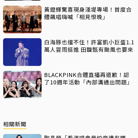
黃鐙輝驚喜現身淺堤專場！首度合
體飆唱嗨喊「相見恨晚」
白海豚也擋不住！許富凱小巨蛋1.1
萬人冒雨挺進 田馥甄有颱風也要來
BLACKPINK合體直播再道歉！認
了10週年活動「內部溝通出問題」
相關新聞
陶晶瑩「看演唱會最怕旁邊有鐵