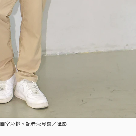
團室彩排。記者沈昱嘉／攝影