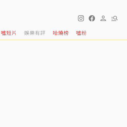
噓短片
娛樂有評
哈燒榜
噓粉