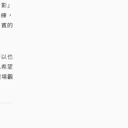
有影」
訓練，
嘉賓的
所以也
也希望
現場觀