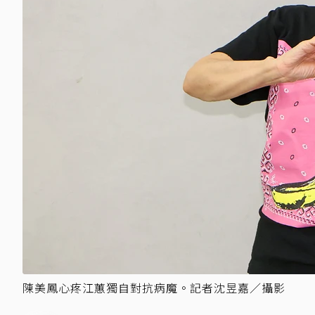
陳美鳳心疼江蕙獨自對抗病魔。記者沈昱嘉／攝影