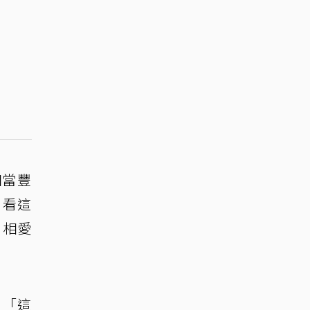
相當豐
，看這
－相愛
：「這