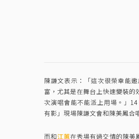
陳謙文表示：「這次很榮幸能邀
富，尤其是在舞台上快速變裝的
次演唱會能不能派上用場。」14
有影」現場陳謙文會和陳美鳳合
而和
江蕙
在秀場有過交情的陳美