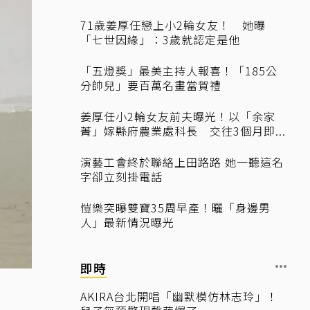
71歲姜厚任戀上小2輪女友！ 她曝
「七世因緣」：3歲就認定是他
「五燈獎」最美主持人報喜！「185公
分帥兒」要百萬名畫當賀禮
姜厚任小2輪女友前夫曝光！以「余家
菁」嫁縣府農業處科長 交往3個月即...
演藝工會終於聯絡上田路路 她一聽這名
字卻立刻掛電話
愷樂突曝雙寶35周早產！曬「身邊男
人」最新情況曝光
即時
AKIRA台北開唱「幽默模仿林志玲」！