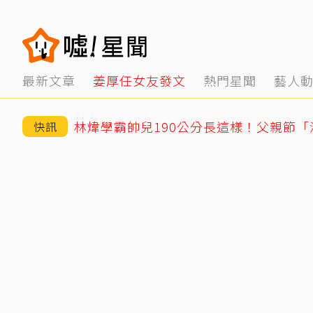
最新文章
姜厚任女友發文
熱門星聞
藝人
林煒學霸帥兒190公分長這樣！父親節
快訊