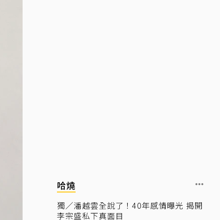
哈燒
獨／潘越雲全說了！40年感情曝光 揭開
李宗盛私下真面目