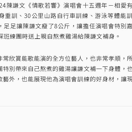
024陳謙文《情歌若響》演唱會十五週年－相愛
身重訓、30公里山路自行車訓練、游泳等體能
，足足讓陳謙文瘦了8公斤，讓擔任演唱會特別
日探班練團時送上親自熬煮雞湯給陳謙文補身。
非常欣賞能歌能演的全方位藝人，也非常孝順，
團特別帶來自己熬煮的雞湯讓謙文補一下身體，
歌藝外，也能展現他為演唱會訓練的好身材，讓