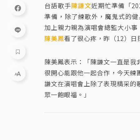
台語歌手
陳謙文
近期忙準備「2
準備，除了練歌外，魔鬼式的健
加上親力親為演唱會總監大小事
陳美鳳
看了很心疼，昨（12）
陳美鳳表示：「陳謙文一直是我
很開心能跟他一起合作，今天練
謙文在演唱會上除了表現精采的
眾一飽眼福。」