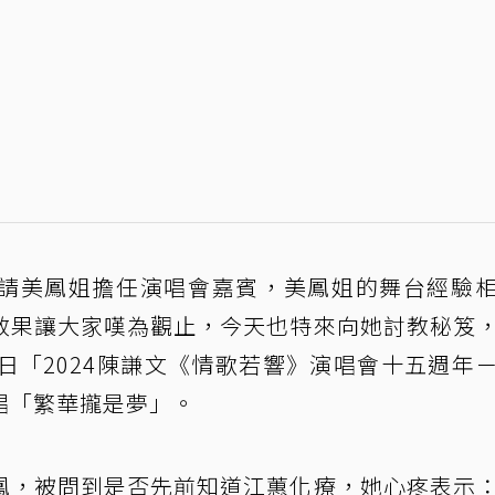
請美鳳姐擔任演唱會嘉賓，美鳳姐的舞台經驗
效果讓大家嘆為觀止，今天也特來向她討教秘笈
日「2024陳謙文《情歌若響》演唱會十五週年
唱「繁華攏是夢」。
鳳，被問到是否先前知道江蕙化療，她心疼表示