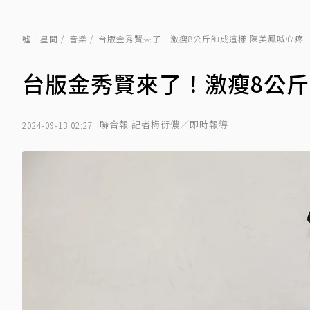
噓！星聞
音樂
台版金秀賢來了！激瘦8公斤帥成這樣 陳美鳳喊心疼
台版金秀賢來了！激瘦8公斤
聯合報 記者梅衍儂／即時報導
2024-09-13 02:27