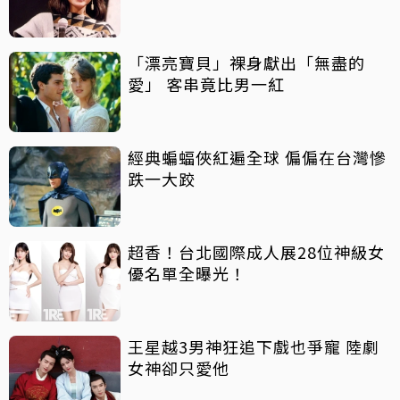
「漂亮寶貝」裸身獻出「無盡的
愛」 客串竟比男一紅
經典蝙蝠俠紅遍全球 偏偏在台灣慘
跌一大跤
超香！台北國際成人展28位神級女
優名單全曝光！
王星越3男神狂追下戲也爭寵 陸劇
女神卻只愛他