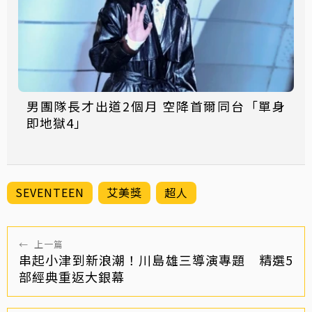
男團隊長才出道2個月 空降首爾同台「單身
即地獄4」
SEVENTEEN
艾美獎
超人
←
上一篇
串起小津到新浪潮！川島雄三導演專題 精選5
部經典重返大銀幕