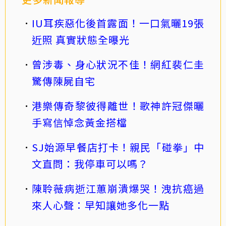
IU耳疾惡化後首露面！一口氣曬19張
近照 真實狀態全曝光
曾涉毒、身心狀況不佳！網紅裴仁圭
驚傳陳屍自宅
港樂傳奇黎彼得離世！歌神許冠傑曬
手寫信悼念黃金搭檔
SJ始源早餐店打卡！親民「碰拳」中
文直問：我停車可以嗎？
陳聆薇病逝江蕙崩潰爆哭！洩抗癌過
來人心聲：早知讓她多化一點