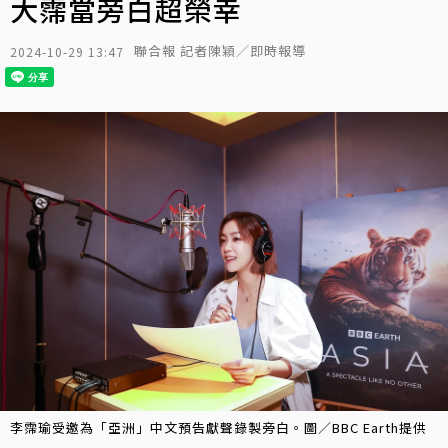
大霈當旁白超榮幸
聯合報 記者陳穎／即時報導
2024-10-29 13:47
李霈瑜受邀為「亞洲」中文預告獻聲錄製旁白。圖／BBC Earth提供