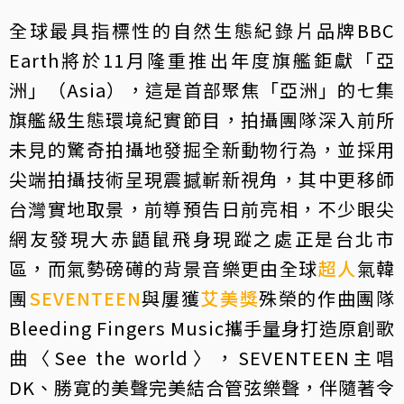
全球最具指標性的自然生態紀錄片品牌BBC
Earth將於11月隆重推出年度旗艦鉅獻「亞
洲」（Asia），這是首部聚焦「亞洲」的七集
旗艦級生態環境紀實節目，拍攝團隊深入前所
未見的驚奇拍攝地發掘全新動物行為，並採用
尖端拍攝技術呈現震撼嶄新視角，其中更移師
台灣實地取景，前導預告日前亮相，不少眼尖
網友發現大赤鼯鼠飛身現蹤之處正是台北市
區，而氣勢磅礡的背景音樂更由全球
超人
氣韓
團
SEVENTEEN
與屢獲
艾美獎
殊榮的作曲團隊
Bleeding Fingers Music攜手量身打造原創歌
曲〈See the world〉，SEVENTEEN主唱
DK、勝寛的美聲完美結合管弦樂聲，伴隨著令