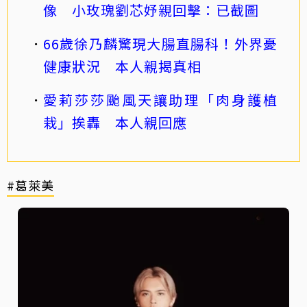
像 小玫瑰劉芯妤親回擊：已截圖
66歲徐乃麟驚現大腸直腸科！外界憂
健康狀況 本人親揭真相
愛莉莎莎颱風天讓助理「肉身護植
栽」挨轟 本人親回應
#葛萊美