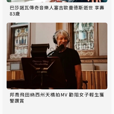
巴莎諾瓦傳奇音樂人塞吉歐曼德斯逝世 享壽
83歲
邦喬飛田納西州天橋拍MV 勸阻女子輕生獲
警讚賞