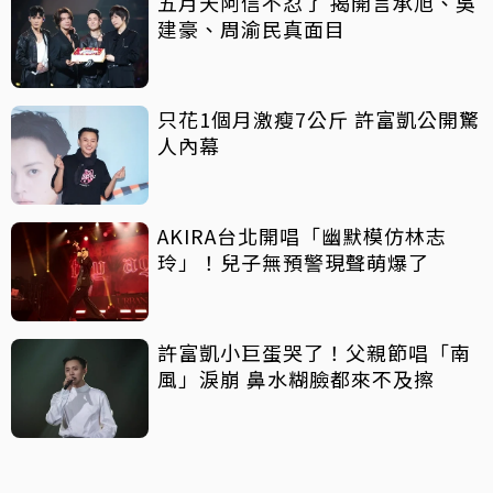
五月天阿信不忍了 揭開言承旭、吳
建豪、周渝民真面目
只花1個月激瘦7公斤 許富凱公開驚
人內幕
AKIRA台北開唱「幽默模仿林志
玲」！兒子無預警現聲萌爆了
許富凱小巨蛋哭了！父親節唱「南
風」淚崩 鼻水糊臉都來不及擦