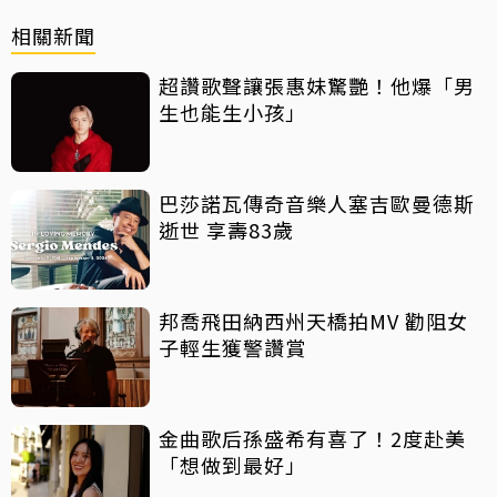
相關新聞
超讚歌聲讓張惠妹驚艷！他爆「男
生也能生小孩」
巴莎諾瓦傳奇音樂人塞吉歐曼德斯
逝世 享壽83歲
邦喬飛田納西州天橋拍MV 勸阻女
子輕生獲警讚賞
金曲歌后孫盛希有喜了！2度赴美
「想做到最好」