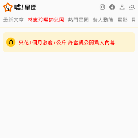
最新文章
林志玲曬帥兒照
熱門星聞
藝人動態
電影
電
只花1個月激瘦7公斤 許富凱公開驚人內幕