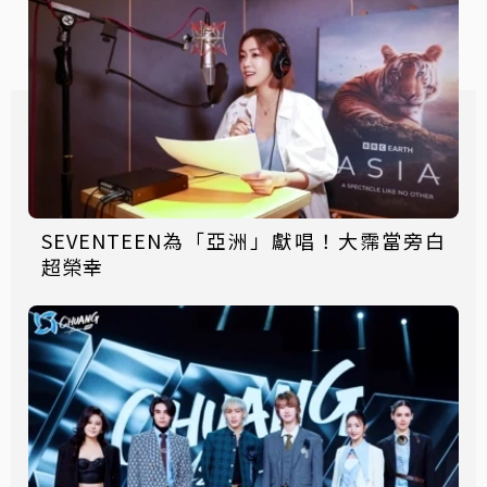
SEVENTEEN為「亞洲」獻唱！大霈當旁白
超榮幸