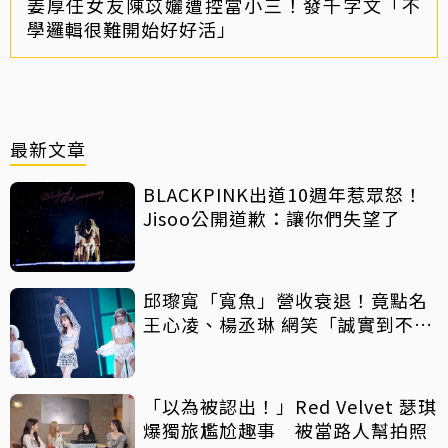
姜厚任女友陳苡孋遭控當小三！發千字文「不
學邏輯很難開始好好活」
最新文章
BLACKPINK出道10週年惹眾怒！
Jisoo公開道歉：讓你們失望了
邱瓈寬「寬魚」營收衰退！竟點名
王心凌、楊丞琳 網笑「誠實到不
行」
「以為被認出！」Red Velvet 瑟琪
爆獨旅尷尬趣事 被當路人幫拍照