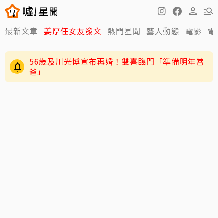
最新文章
姜厚任女友發文
熱門星聞
藝人動態
電影
電
56歲及川光博宣布再婚！雙喜臨門「準備明年當
爸」