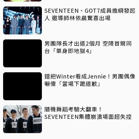
SEVENTEEN、GOT7成員擔綱發起
人 邀導師林依晨驚喜出場
男團隊長才出道2個月 空降首爾同
台「單身即地獄4」
錯把Winter看成Jennie！男團偶像
嚇傻「當場下跪道歉」
隨機舞蹈考驗大翻車！
SEVENTEEN集體崩潰場面超失控