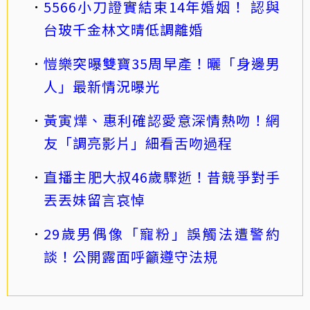
5566小刀證實結束14年婚姻！ 認與
台玻千金林文晴低調離婚
愷樂突曝雙寶35周早產！曬「身邊男
人」最新情況曝光
黃寅燁、惠利確認愛意深情熱吻！網
友「調亮影片」細看舌吻過程
直播主肥大叔46歲驟逝！昔競爭對手
丟丟妹留言哀悼
29歲男偶像「寵粉」誤觸法遭警約
談！公開露面呼籲遵守法規