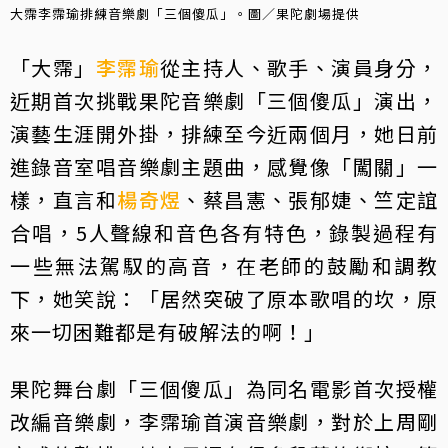
大霈李霈瑜排練音樂劇「三個傻瓜」。圖／果陀劇場提供
「大霈」
李霈瑜
從主持人、歌手、演員身分，
近期首次挑戰果陀音樂劇「三個傻瓜」演出，
演藝生涯開外掛，排練至今近兩個月，她日前
進錄音室唱音樂劇主題曲，感覺像「闖關」一
樣，直言和
楊奇煜
、蔡昌憲、張郁婕、竺定誼
合唱，5人聲線和音色各有特色，錄製過程有
一些無法駕馭的高音，在老師的鼓勵和調教
下，她笑說：「居然突破了原本歌唱的坎，原
來一切困難都是有破解法的啊！」
果陀舞台劇「三個傻瓜」為同名電影首次授權
改編音樂劇，李霈瑜首演音樂劇，對於上周剛