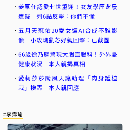
姜厚任認愛七世重逢！女友學歷背景
遭疑 列6點反擊：你們不懂
五月天冠佑20愛女遭AI合成不雅影
像 小玫瑰劉芯妤親回擊：已截圖
66歲徐乃麟驚現大腸直腸科！外界憂
健康狀況 本人親揭真相
愛莉莎莎颱風天讓助理「肉身護植
栽」挨轟 本人親回應
#李霈瑜