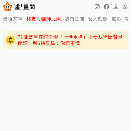
最新文章
林志玲曬帥兒照
熱門星聞
藝人動態
電影
電
讓位王宇婕退出「神之路」 鄭仲茵深夜吐心聲
「說不難過是騙人的」