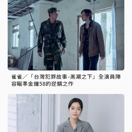
雀雀／「台灣犯罪故事-黑潮之下」全演員陣
容瞄準金鐘58的逆鱗之作