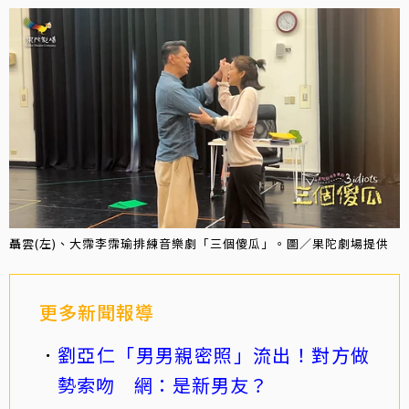
聶雲(左)、大霈李霈瑜排練音樂劇「三個傻瓜」。圖／果陀劇場提供
更多新聞報導
劉亞仁「男男親密照」流出！對方做
勢索吻 網：是新男友？