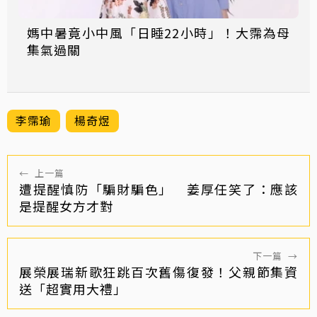
媽中暑竟小中風「日睡22小時」！大霈為母
集氣過關
李霈瑜
楊奇煜
←
上一篇
遭提醒慎防「騙財騙色」 姜厚任笑了：應該
是提醒女方才對
下一篇
→
展榮展瑞新歌狂跳百次舊傷復發！父親節集資
送「超實用大禮」