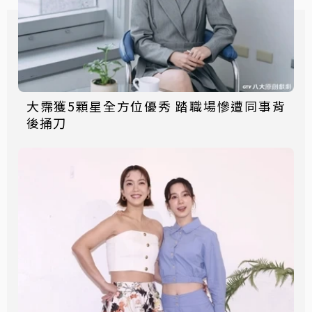
大霈獲5顆星全方位優秀 踏職場慘遭同事背
後捅刀