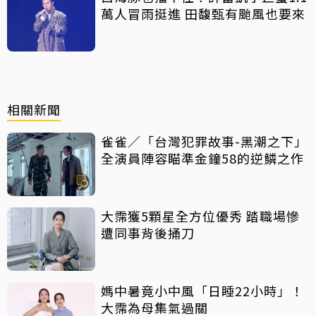
萬人冒雨挺進 田馥甄有颱風也要來
相關新聞
雀雀／「台灣犯罪故事-黑潮之下」
全演員陣容瞄準金鐘58的逆鱗之作
大霈獲5顆星全方位優秀 踏職場慘
遭同事背後捅刀
媽中暑竟小中風「日睡22小時」！
大霈為母集氣過關