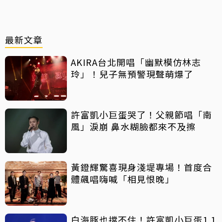
最新文章
AKIRA台北開唱「幽默模仿林志
玲」！兒子無預警現聲萌爆了
許富凱小巨蛋哭了！父親節唱「南
風」淚崩 鼻水糊臉都來不及擦
黃鐙輝驚喜現身淺堤專場！首度合
體飆唱嗨喊「相見恨晚」
白海豚也擋不住！許富凱小巨蛋1.1