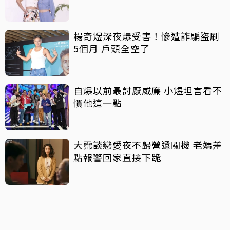
楊奇煜深夜爆受害！慘遭詐騙盜刷
5個月 戶頭全空了
自爆以前最討厭威廉 小煜坦言看不
慣他這一點
大霈談戀愛夜不歸營還關機 老媽差
點報警回家直接下跪