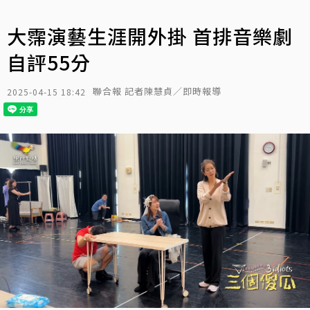
大霈演藝生涯開外掛 首排音樂劇
自評55分
聯合報 記者陳慧貞／即時報導
2025-04-15 18:42