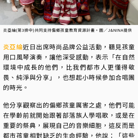
炎亞綸(第3排中)共同支持偏鄉孩童教育資源計畫。圖／J&NINA提供
炎亞綸
近日出席時尚品牌公益活動，聽見孩童
用口風琴演奏，讓他深受感動，表示「在自然
環境中成長的他們，比我們都市人更懂得敬
畏、純淨與分享」，也想起小時候參加合唱團
的時光。
他分享觀察出的偏鄉孩童厲害之處，他們可能
在學齡前就開始跟著部落族人學唱歌，或是在
重要的祭典，展現自己的音樂細胞，這反而是
都市孩童相對缺乏的生命經驗，他說：「這些