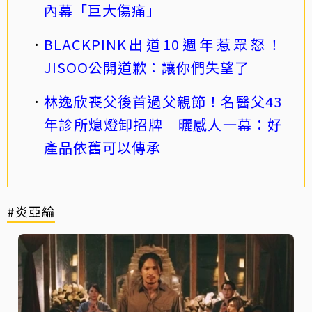
內幕「巨大傷痛」
BLACKPINK出道10週年惹眾怒！
JISOO公開道歉：讓你們失望了
林逸欣喪父後首過父親節！名醫父43
年診所熄燈卸招牌 曬感人一幕：好
產品依舊可以傳承
#炎亞綸