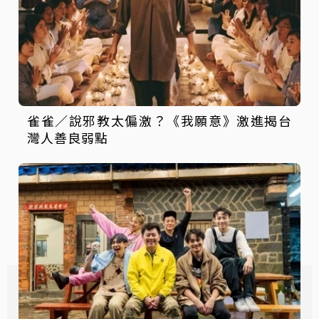
雀雀／說邪教太偏激？《我願意》激進揭台
灣人善良弱點