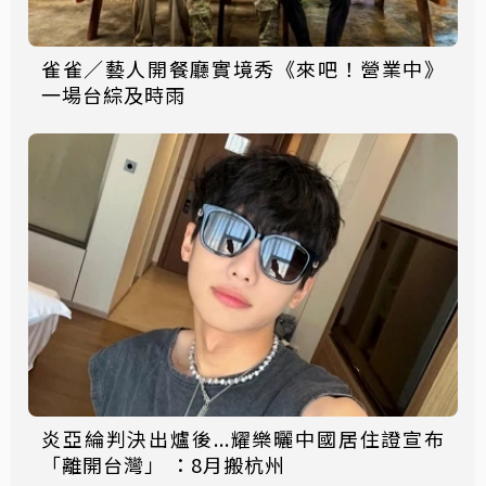
雀雀／藝人開餐廳實境秀《來吧！營業中》
一場台綜及時雨
炎亞綸判決出爐後...耀樂曬中國居住證宣布
「離開台灣」 ：8月搬杭州