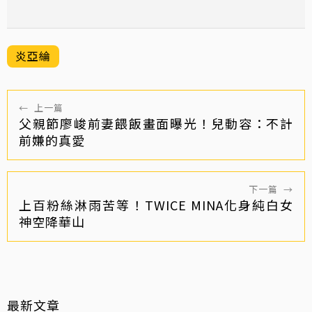
炎亞綸
←
上一篇
父親節廖峻前妻餵飯畫面曝光！兒動容：不計
前嫌的真愛
下一篇
→
上百粉絲淋雨苦等！TWICE MINA化身純白女
神空降華山
最新文章