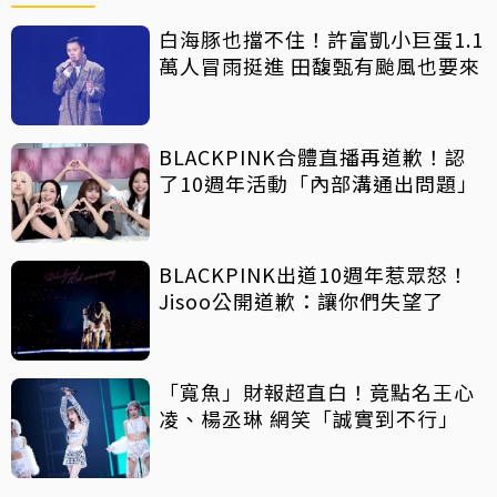
白海豚也擋不住！許富凱小巨蛋1.1
萬人冒雨挺進 田馥甄有颱風也要來
BLACKPINK合體直播再道歉！認
了10週年活動「內部溝通出問題」
BLACKPINK出道10週年惹眾怒！
Jisoo公開道歉：讓你們失望了
「寬魚」財報超直白！竟點名王心
凌、楊丞琳 網笑「誠實到不行」