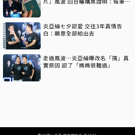
片」風波 回台曬購票證明：每筆都
親自買
炎亞綸七夕認愛 交往3年真情告
白：願意全部給出去
走過風波…炎亞綸曝改名「孺」真
實原因 認了「媽媽很難過」