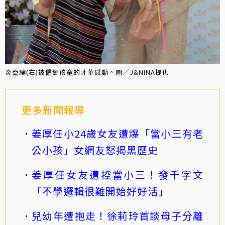
炎亞綸(右)被偏鄉孩童的才華感動。圖／J&NINA提供
更多新聞報導
姜厚任小24歲女友遭爆「當小三有老
公小孩」女網友怒揭黑歷史
姜厚任女友遭控當小三！發千字文
「不學邏輯很難開始好好活」
兒幼年遭抱走！徐莉玲首談母子分離