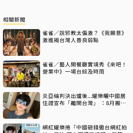
相關新聞
雀雀／說邪教太偏激？《我願意》
激進揭台灣人善良弱點
雀雀／藝人開餐廳實境秀《來吧！
營業中》一場台綜及時雨
炎亞綸判決出爐後...耀樂曬中國居
住證宣布「離開台灣」 ：8月搬杭
州
網紅耀樂捲「中國砸錢邀台網紅拍