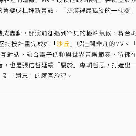
該會變成杜拜新景點，「沙漠裡最孤獨的一棵樹
造成轟動，開演前卻遇到罕見的極端氣候，舞台
堅持按計畫完成如「
沙丘
」般壯闊非凡的MV。
相互對話，融合電子低頻與世界音樂節奏，彷彿
音，也是張信哲延續「屬於」專輯哲思，打造出
」到「遺忘」的感官旅程。