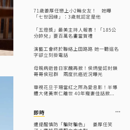
71歲姜厚任戀上小2輪女友！ 她曝
「七世因緣」：3歲就認定是他
「五燈獎」最美主持人報喜！「185公
分帥兒」要百萬名畫當賀禮
演藝工會終於聯絡上田路路 她一聽這名
字卻立刻掛電話
母親病逝昔日家醜再掀！侯炳瑩認封鎖
哥哥侯冠群 兩度抗癌近況曝光
華視花旦于珊當紅之際為愛息影！半導
體大佬黃崇仁離世 40年寵妻佳話掀...
即時
遭提醒慎防「騙財騙色」 姜厚任笑