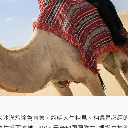
以沙漠旅途為意象，說明人生相見、相遇是必經
為靠近而遠離」MV。最後他跟團隊在1棵挺立於