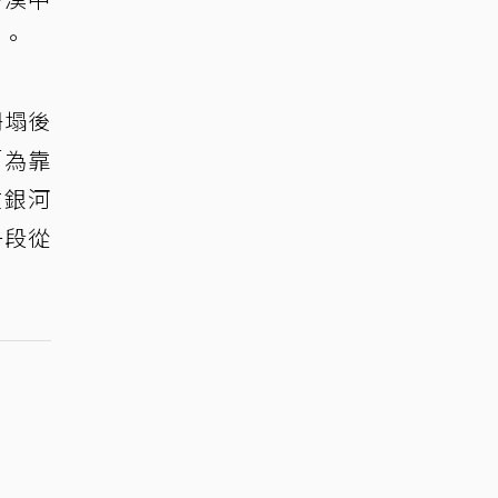
」。
坍塌後
「為靠
在銀河
一段從