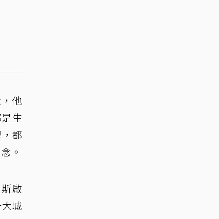
念，他
都是生
裡，都
信念。
加斯啟
十大城