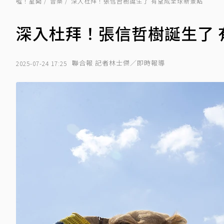
噓！星聞
音樂
深入杜拜！張信哲樹誕生了 有望成全球新景點
深入杜拜！張信哲樹誕生了 
聯合報 記者林士傑／即時報導
2025-07-24 17:25