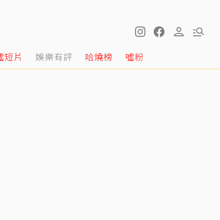
噓短片
娛樂有評
哈燒榜
噓粉