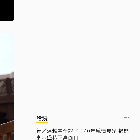
哈燒
獨／潘越雲全說了！40年感情曝光 揭開
李宗盛私下真面目