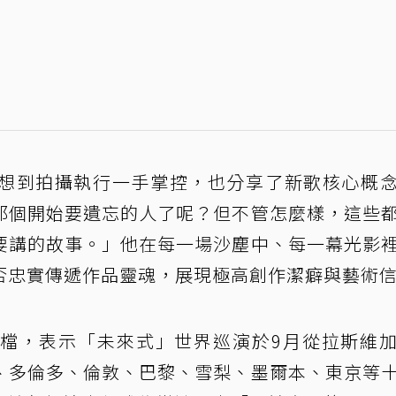
想到拍攝執行一手掌控，也分享了新歌核心概
那個開始要遺忘的人了呢？但不管怎麼樣，這些
要講的故事。」他在每一場沙塵中、每一幕光影
否忠實傳遞作品靈魂，展現極高創作潔癖與藝術
檔，表示「未來式」世界巡演於9月從拉斯維
、多倫多、倫敦、巴黎、雪梨、墨爾本、東京等