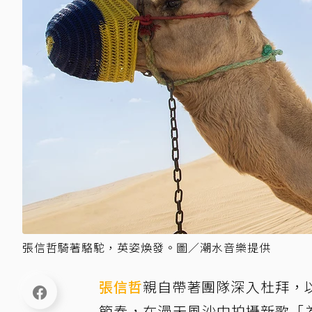
張信哲騎著駱駝，英姿煥發。圖／潮水音樂提供
張信哲
親自帶著團隊深入杜拜，
節奏，在漫天風沙中拍攝新歌「