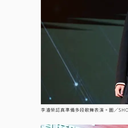
李濬榮認真準備多段歌舞表演。圖／SHOW