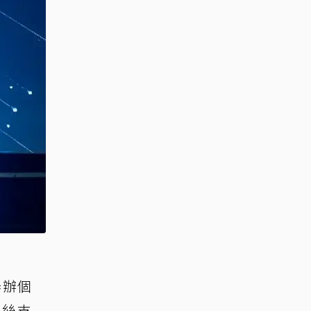
 舉辦個
場粉絲支