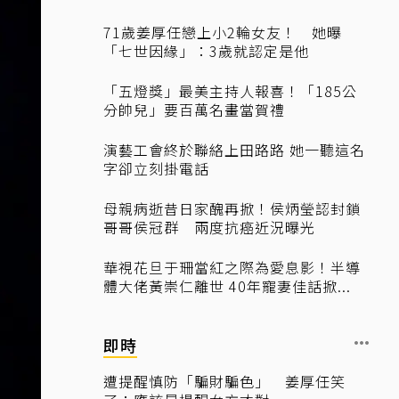
71歲姜厚任戀上小2輪女友！ 她曝
「七世因緣」：3歲就認定是他
「五燈獎」最美主持人報喜！「185公
分帥兒」要百萬名畫當賀禮
演藝工會終於聯絡上田路路 她一聽這名
字卻立刻掛電話
母親病逝昔日家醜再掀！侯炳瑩認封鎖
哥哥侯冠群 兩度抗癌近況曝光
華視花旦于珊當紅之際為愛息影！半導
體大佬黃崇仁離世 40年寵妻佳話掀...
即時
遭提醒慎防「騙財騙色」 姜厚任笑