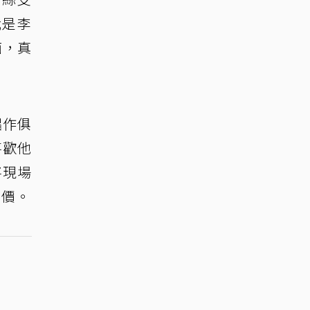
我是李
面，真
唱作俱
喜歡他
將現場
票價。