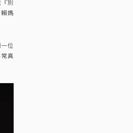
說『別
依賴媽
到一位
平常真