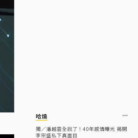
哈燒
獨／潘越雲全說了！40年感情曝光 揭開
李宗盛私下真面目