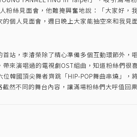
個人粉絲見面會，他難掩興奮地說：「大家好，
次的個人見面會，週日晚上大家能抽空來和我見
的首站，李濬榮除了精心準備多個互動環節外，
，帶來演唱過的電視劇OST組曲，知道粉絲們很
位韓國頂尖舞者齊跳「HIP-POP舞曲串燒」，
格截然不同的舞台內容，讓滿場粉絲們大呼值回