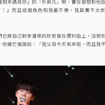
盡柑來遇見你』的「朴英凡」吧，實在很想對他
了！』而且這個角色和我最不像，我其實不太
們也將自己對李濬榮的好奇寫在便利貼上，沒想
，他連忙搖頭說：「我父母今天有來啦，而且我