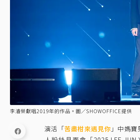
李濬榮獻唱2019年的作品。圖／SHOWOFFICE提供
演活「
苦盡柑來遇見你
」中媽寶
人粉絲見面會「2025 LEE JUN Y