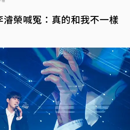
一樣
李濬榮喊冤：真的和我不一樣