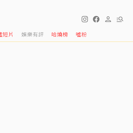
噓短片
娛樂有評
哈燒榜
噓粉