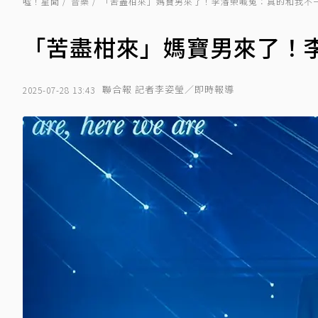
噓！星聞
音樂
「苦盡柑來」媽寶男來了！李濬榮喊冤：真的和我不
「苦盡柑來」媽寶男來了！
聯合報 記者李姿瑩／即時報導
2025-07-28 13:43