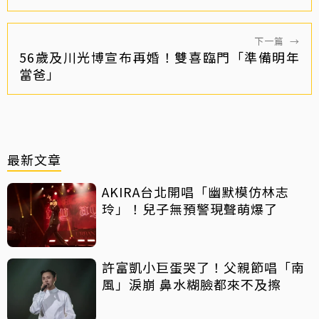
下一篇
→
56歲及川光博宣布再婚！雙喜臨門「準備明年
當爸」
最新文章
AKIRA台北開唱「幽默模仿林志
玲」！兒子無預警現聲萌爆了
許富凱小巨蛋哭了！父親節唱「南
風」淚崩 鼻水糊臉都來不及擦