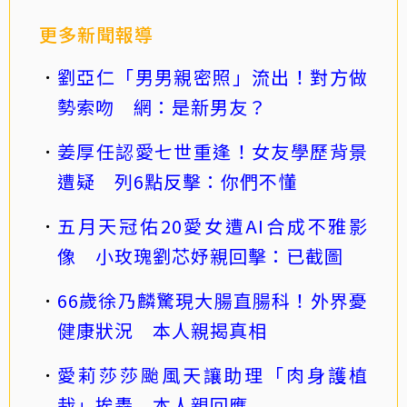
更多新聞報導
劉亞仁「男男親密照」流出！對方做
勢索吻 網：是新男友？
姜厚任認愛七世重逢！女友學歷背景
遭疑 列6點反擊：你們不懂
五月天冠佑20愛女遭AI合成不雅影
像 小玫瑰劉芯妤親回擊：已截圖
66歲徐乃麟驚現大腸直腸科！外界憂
健康狀況 本人親揭真相
愛莉莎莎颱風天讓助理「肉身護植
栽」挨轟 本人親回應