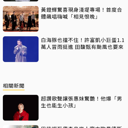
黃鐙輝驚喜現身淺堤專場！首度合
體飆唱嗨喊「相見恨晚」
白海豚也擋不住！許富凱小巨蛋1.1
萬人冒雨挺進 田馥甄有颱風也要來
相關新聞
超讚歌聲讓張惠妹驚艷！他爆「男
生也能生小孩」