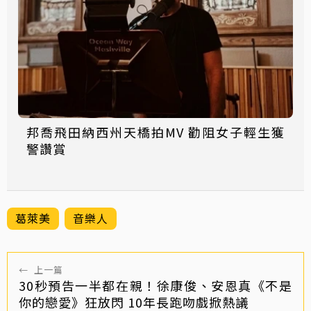
邦喬飛田納西州天橋拍MV 勸阻女子輕生獲
警讚賞
葛萊美
音樂人
←
上一篇
30秒預告一半都在親！徐康俊、安恩真《不是
你的戀愛》狂放閃 10年長跑吻戲掀熱議