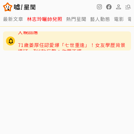
最新文章
林志玲曬帥兒照
熱門星聞
藝人動態
電影
電
71歲姜厚任認愛爆「七世重逢」！女友學歷背景
遭疑 列6點反擊：你們不懂
愛莉莎莎颱風天讓助理「肉身護植栽」挨轟 本
人親回應