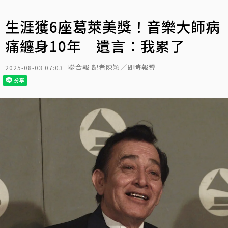
生涯獲6座葛萊美獎！音樂大師病
痛纏身10年 遺言：我累了
聯合報 記者陳穎／即時報導
2025-08-03 07:03