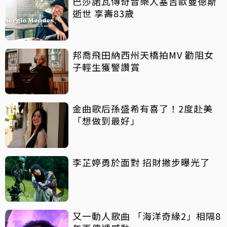
巴莎諾瓦傳奇音樂人塞吉歐曼德斯
逝世 享壽83歲
邦喬飛田納西州天橋拍MV 勸阻女
子輕生獲警讚賞
金曲歌后孫盛希有喜了！2度赴美
「想做到最好」
李芷婷勇於面對 招財撇步曝光了
又一動人歌曲 「海洋奇緣2」相隔8