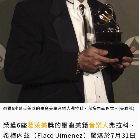
榮獲6座葛萊美獎的墨裔美籍音樂人弗拉科·希梅內茲過世。(美聯社)
榮獲6座
葛萊美
獎的墨裔美籍
音樂人
弗拉科·
希梅內茲（Flaco Jimenez）驚爆於7月31日