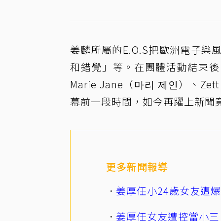
姜麟所屬的E.O.S把歐洲電子
和錯覺」等。在團體活動結束後，姜
Marie Jane（마리 제인）
幕前一段時間，如今再躍上新聞
更多新聞報導
姜厚任小24歲女友遭
姜厚任女友遭控當小三