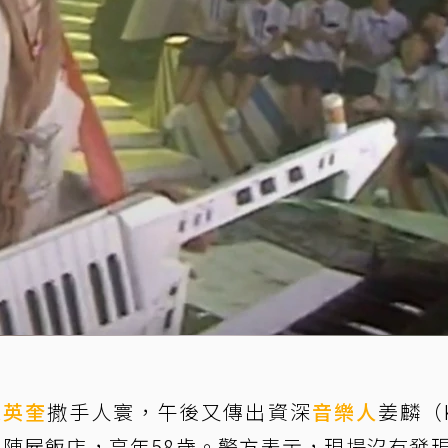
宋英奎
撒手人寰，午後又傳出資深
音樂人
姜麟（K
現陳屍飯店，享年58歲。警方表示，現場沒有發