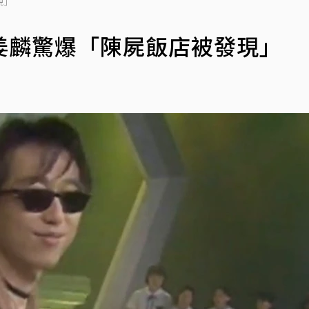
現」
姜麟驚爆「陳屍飯店被發現」