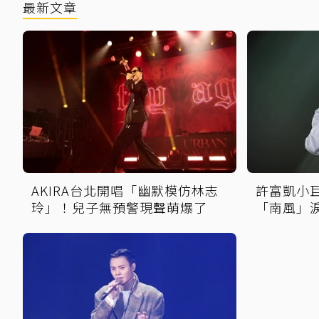
最新文章
AKIRA台北開唱「幽默模仿林志
許富凱小
玲」！兒子無預警現聲萌爆了
「南風」
擦