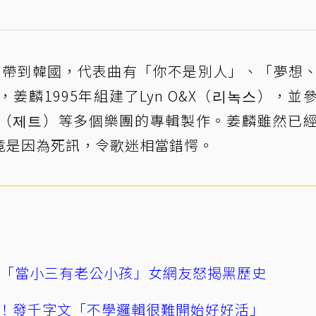
樂風帶到韓國，代表曲有「你不是別人」、「夢想
麟1995年組建了Lyn O&X（리녹스），並
、Zett（제트）等多個樂團的專輯製作。姜麟雖然已
竟是因為死訊，令歌迷相當錯愕。
爆「當小三有老公小孩」女網友怒揭黑歷史
！發千字文「不學邏輯很難開始好好活」