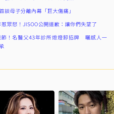
首談母子分離內幕「巨大傷痛」
0週年惹眾怒！JISOO公開道歉：讓你們失望了
節！名醫父43年診所熄燈卸招牌 曬感人一
承