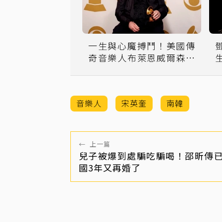
一生與心魔搏鬥！美國傳
奇音樂人布萊恩威爾森辭
世 享壽82歲
音樂人
宋英奎
南韓
←
上一篇
兒子被爆到處騙吃騙喝！邵昕傳
國3年又再婚了