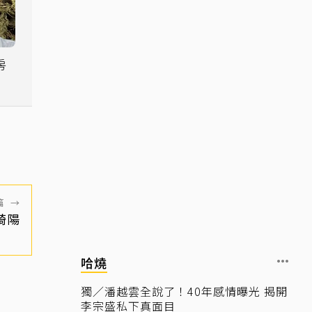
房
」
作
篇
→
綺陽
哈燒
獨／潘越雲全說了！40年感情曝光 揭開
李宗盛私下真面目