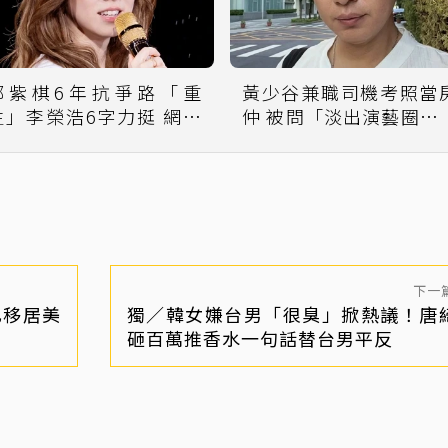
鄧紫棋6年抗爭路「重
黃少谷兼職司機考照當
生」李榮浩6字力挺 網翻
仲 被問「淡出演藝圈？
出張杰昔唱〈泡沫〉鼓勵
嘆：演藝圈沒有我的工
她
下一
已移居美
獨／韓女嫌台男「很臭」掀熱議！唐
砸百萬推香水一句話替台男平反