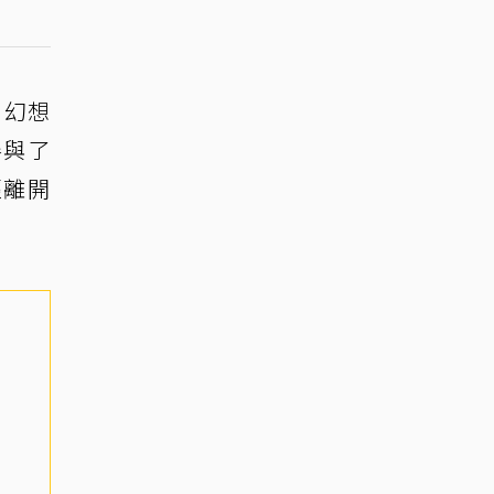
、幻想
參與了
經離開