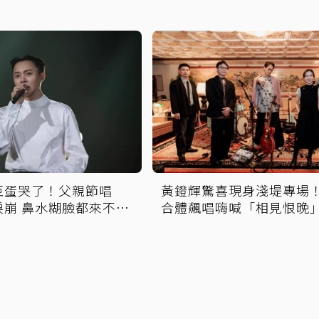
巨蛋哭了！父親節唱
黃鐙輝驚喜現身淺堤專場
淚崩 鼻水糊臉都來不及
合體飆唱嗨喊「相見恨晚