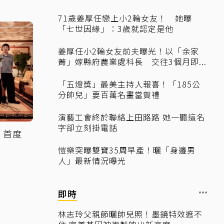
71歲姜厚任戀上小2輪女友！ 她曝
「七世因緣」：3歲就認定是他
姜厚任小2輪女友前夫曝光！以「余家
菁」嫁縣府農業處科長 交往3個月即...
「五燈獎」最美主持人報喜！「185公
分帥兒」要百萬名畫當賀禮
演藝工會終於聯絡上田路路 她一聽這名
字卻立刻掛電話
！首度
」
愷樂突曝雙寶35周早產！曬「身邊男
人」最新情況曝光
即時
林志玲父親節曬帥兒照！墨鏡特效遮不