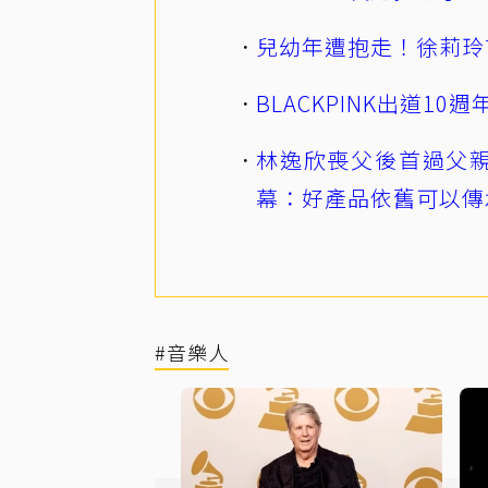
兒幼年遭抱走！徐莉玲
BLACKPINK出道1
林逸欣喪父後首過父親
幕：好產品依舊可以傳
#音樂人