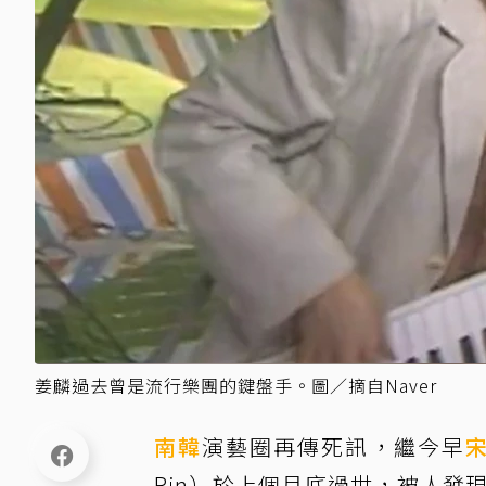
姜麟過去曾是流行樂團的鍵盤手。圖／摘自Naver
南韓
演藝圈再傳死訊，繼今早
Rin）於上個月底過世，被人發