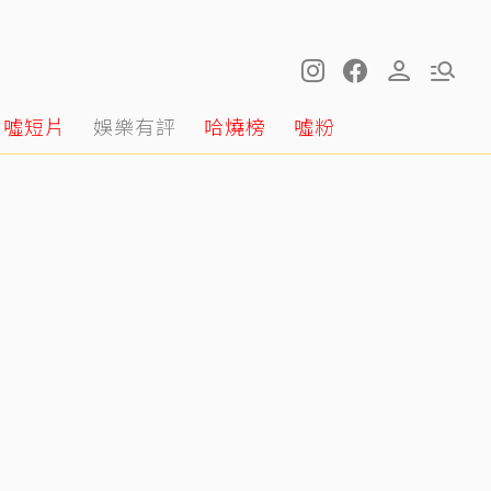
噓短片
娛樂有評
哈燒榜
噓粉