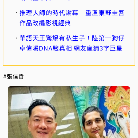
推理大師的時代謝幕 重溫東野圭吾
作品改編影視經典
華語天王驚爆有私生子！陸第一狗仔
卓偉曝DNA驗真相 網友瘋猜3字巨星
#張信哲