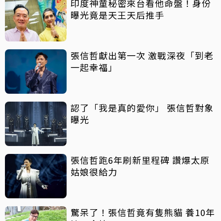
印度神童秘密來台看他命盤！身份
曝光竟是天王天后推手
張信哲獻出第一次 激戰深夜「到老
一起幸福」
認了「我是真的愛你」 張信哲對象
曝光
張信哲跑6年刷新里程碑 讚爆太原
姑娘很給力
驚呆了！張信哲竟有隻熊貓 養10年