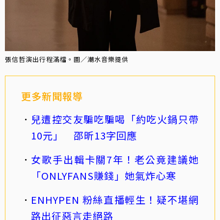
張信哲演出行程滿檔。圖／潮水音樂提供
更多新聞報導
兒遭控交友騙吃騙喝「約吃火鍋只帶
10元」 邵昕13字回應
女歌手出輯卡關7年！老公竟建議她
「ONLYFANS賺錢」她氣炸心寒
ENHYPEN 粉絲直播輕生！疑不堪網
路出征惡言走絕路