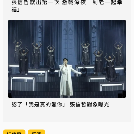
張信哲獻出第一次 激戰深夜「到老一起幸
福」
認了「我是真的愛你」 張信哲對象曝光
張信哲
巡演