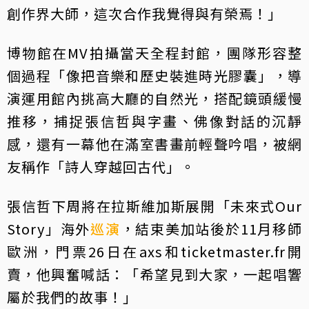
創作界大師，這次合作我覺得與有榮焉！」
博物館在MV拍攝當天全程封館，團隊形容整
個過程「像把音樂和歷史裝進時光膠囊」，導
演運用館內挑高大廳的自然光，搭配鏡頭緩慢
推移，捕捉張信哲與字畫、佛像對話的沉靜
感，還有一幕他在滿室書畫前輕聲吟唱，被網
友稱作「詩人穿越回古代」。
張信哲下周將在拉斯維加斯展開「未來式Our
Story」海外
巡演
，結束美加站後於11月移師
歐洲，門票26日在axs和ticketmaster.fr開
賣，他興奮喊話：「希望見到大家，一起唱響
屬於我們的故事！」