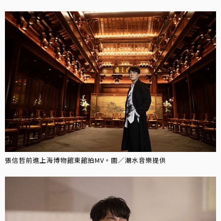
張信哲前進上海博物館東館拍MV。圖／潮水音樂提供