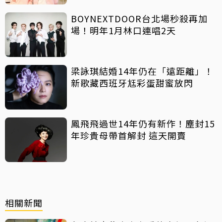
BOYNEXTDOOR台北場秒殺再加
場！明年1月林口連唱2天
梁詠琪結婚14年仍在「遠距離」！
新歌藏西班牙尪彩蛋甜蜜放閃
鳳飛飛過世14年仍有新作！塵封15
年珍貴母帶首解封 這天開賣
相關新聞