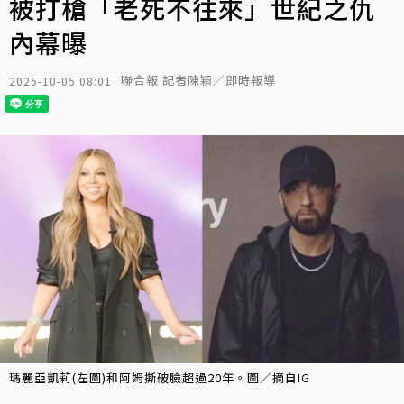
被打槍「老死不往來」世紀之仇
內幕曝
聯合報 記者陳穎／即時報導
2025-10-05 08:01
瑪麗亞凱莉(左圖)和阿姆撕破臉超過20年。圖／摘自IG