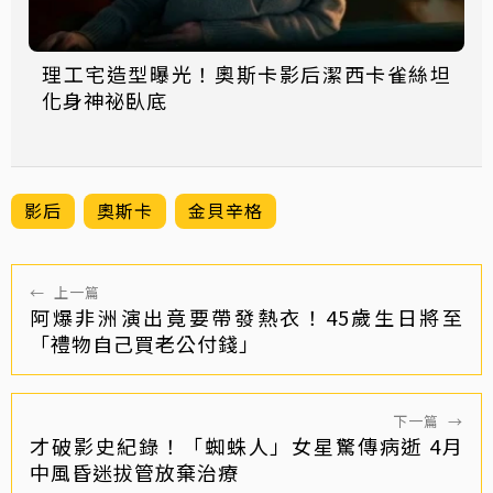
理工宅造型曝光！奧斯卡影后潔西卡雀絲坦
化身神祕臥底
影后
奧斯卡
金貝辛格
←
上一篇
阿爆非洲演出竟要帶發熱衣！45歲生日將至
「禮物自己買老公付錢」
下一篇
→
才破影史紀錄！「蜘蛛人」女星驚傳病逝 4月
中風昏迷拔管放棄治療