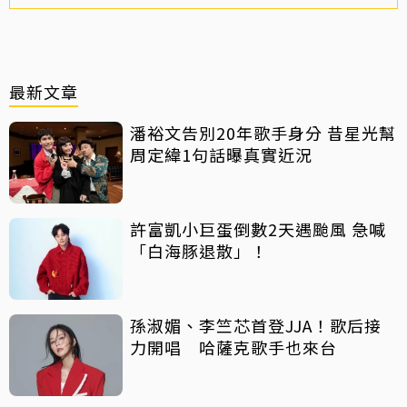
最新文章
潘裕文告別20年歌手身分 昔星光幫
周定緯1句話曝真實近況
許富凱小巨蛋倒數2天遇颱風 急喊
「白海豚退散」！
孫淑媚、李竺芯首登JJA！歌后接
力開唱 哈薩克歌手也來台