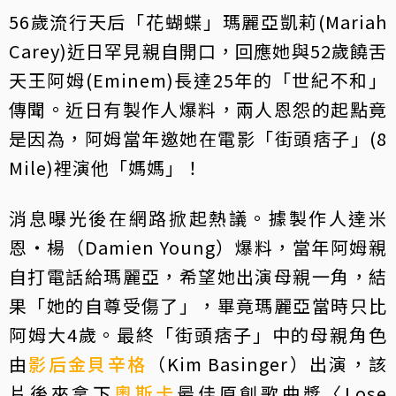
56歲流行天后「花蝴蝶」瑪麗亞凱莉(Mariah
Carey)近日罕見親自開口，回應她與52歲饒舌
天王阿姆(Eminem)長達25年的「世紀不和」
傳聞。近日有製作人爆料，兩人恩怨的起點竟
是因為，阿姆當年邀她在電影「街頭痞子」(8
Mile)裡演他「媽媽」！
消息曝光後在網路掀起熱議。據製作人達米
恩‧楊（Damien Young）爆料，當年阿姆親
自打電話給瑪麗亞，希望她出演母親一角，結
果「她的自尊受傷了」，畢竟瑪麗亞當時只比
阿姆大4歲。最終「街頭痞子」中的母親角色
由
影后
金貝辛格
（Kim Basinger）出演，該
片後來拿下
奧斯卡
最佳原創歌曲獎〈Lose