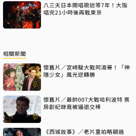
八三夭日本開唱歌迷等7年！大阪
唱完21小時後再戰東京
相關新聞
懷舊片／宮崎駿大戰阿湯哥！「神
隱少女」風光逆轉勝
懷舊片／最帥007大戰哈利波特 票
房創紀錄竟被逼退交棒
《西城故事》／老片重拍略顯過