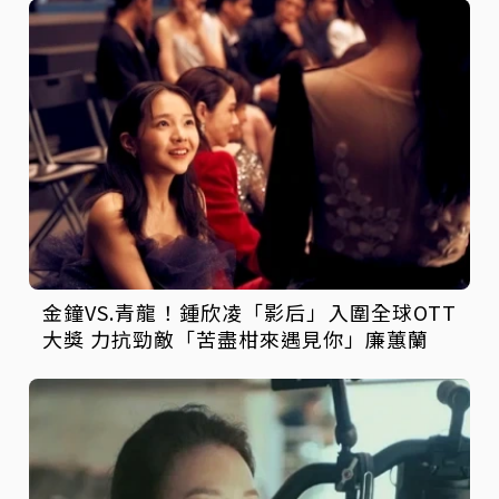
金鐘VS.青龍！鍾欣凌「影后」入圍全球OTT
大獎 力抗勁敵「苦盡柑來遇見你」廉蕙蘭