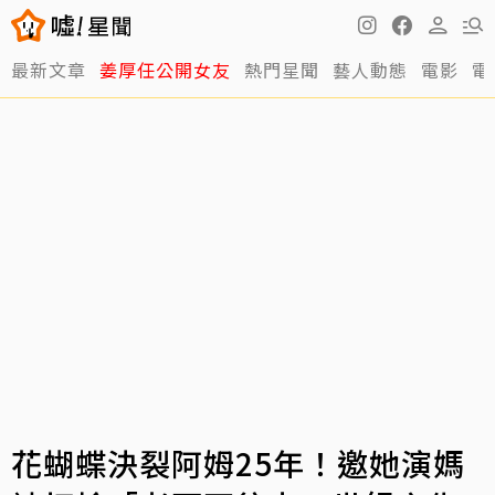
最新文章
姜厚任公開女友
熱門星聞
藝人動態
電影
電
花蝴蝶決裂阿姆25年！邀她演媽