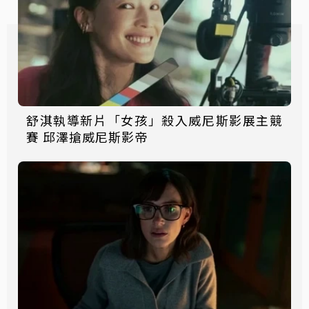
舒淇執導新片「女孩」殺入威尼斯影展主競
賽 邱澤搶威尼斯影帝