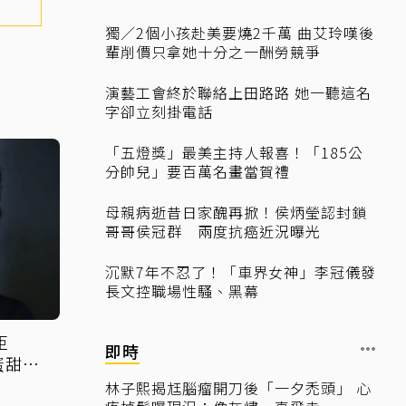
獨／2個小孩赴美要燒2千萬 曲艾玲嘆後
輩削價只拿她十分之一酬勞競爭
演藝工會終於聯絡上田路路 她一聽這名
字卻立刻掛電話
「五燈獎」最美主持人報喜！「185公
分帥兒」要百萬名畫當賀禮
母親病逝昔日家醜再掀！侯炳瑩認封鎖
哥哥侯冠群 兩度抗癌近況曝光
沉默7年不忍了！「車界女神」李冠儀發
長文控職場性騷、黑幕
距
即時
蛋甜蜜
林子熙揭尪腦瘤開刀後「一夕禿頭」 心