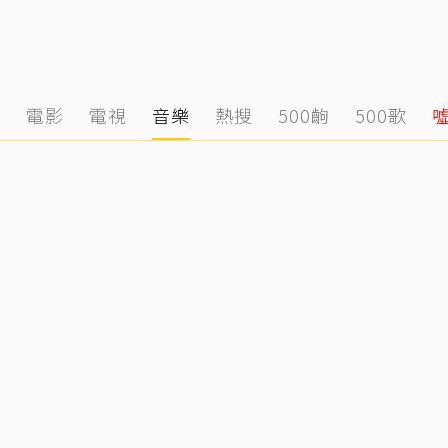
態
電影
電視
音樂
熱搜
500齣
500歌