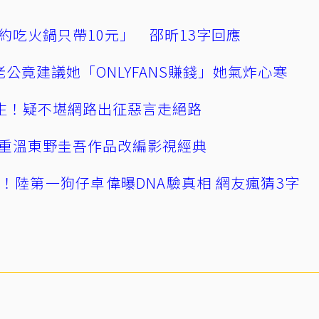
約吃火鍋只帶10元」 邵昕13字回應
公竟建議她「ONLYFANS賺錢」她氣炸心寒
播輕生！疑不堪網路出征惡言走絕路
重溫東野圭吾作品改編影視經典
！陸第一狗仔卓偉曝DNA驗真相 網友瘋猜3字