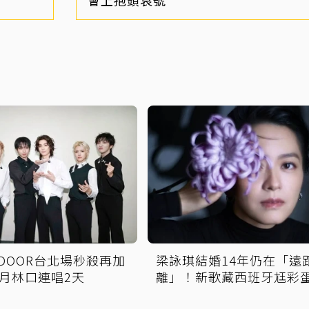
XTDOOR台北場秒殺再加
梁詠琪結婚14年仍在「遠
月林口連唱2天
離」！新歌藏西班牙尪彩
放閃