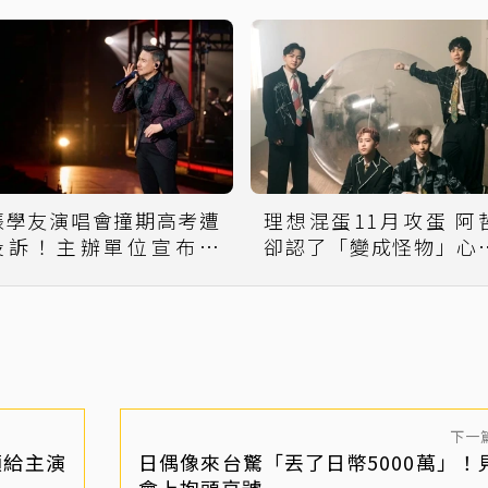
張學友演唱會撞期高考遭
理想混蛋11月攻蛋 阿
投訴！主辦單位宣布延
卻認了「變成怪物」心
期 補償方案出爐
全說了
下一
願給主演
日偶像來台驚「丟了日幣5000萬」！
會上抱頭哀號