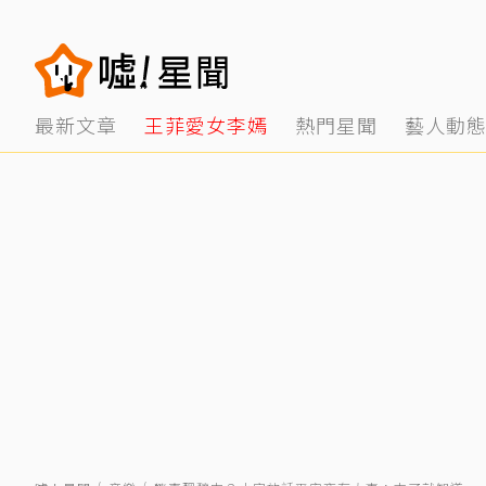
最新文章
王菲愛女李嫣
熱門星聞
藝人動