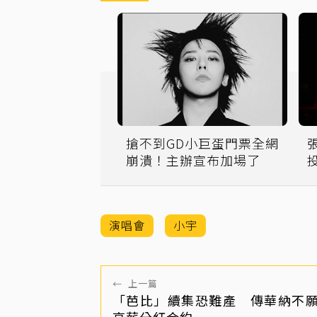
搶不到GD小巨蛋門票全網
崩潰！主辦宣布加場了
演唱會
小宇
←
上一篇
「芭比」續集恐難產 傳華納不
高薪分紅合約