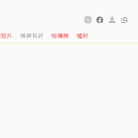
噓短片
娛樂有評
哈燒榜
噓粉