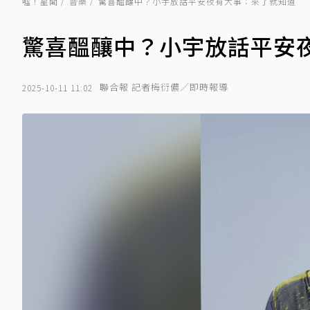
噓！星聞
音樂
驚喜醞釀中？小宇放話平安夜有大事：來了就知道
驚喜醞釀中？小宇放話平安
聯合報 記者梅衍儂／即時報導
2025-10-11 11:02