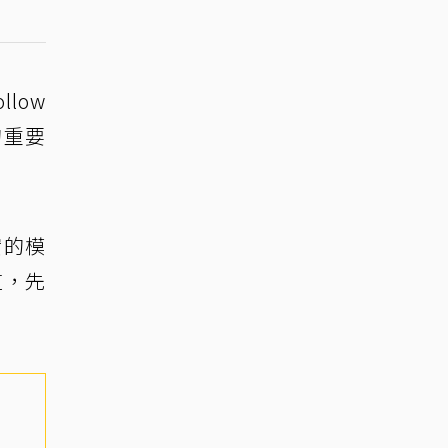
low
的重要
實的模
道，先