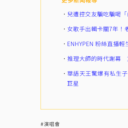
兒遭控交友騙吃騙喝「
女歌手出輯卡關7年！老
ENHYPEN 粉絲直
推理大師的時代謝幕 
華語天王驚爆有私生子
巨星
#演唱會