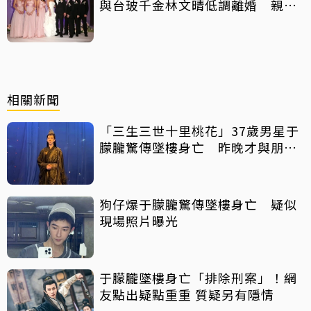
與台玻千金林文晴低調離婚 親發
聲：分開一段時間
相關新聞
「三生三世十里桃花」37歲男星于
朦朧驚傳墜樓身亡 昨晚才與朋友
聚會
狗仔爆于朦朧驚傳墜樓身亡 疑似
現場照片曝光
于朦朧墜樓身亡「排除刑案」！網
友點出疑點重重 質疑另有隱情