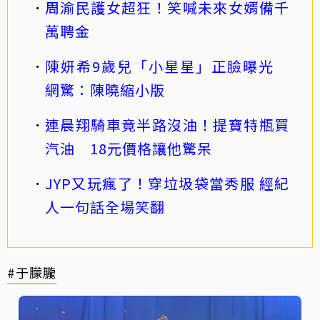
周渝民護女超狂！笑喊未來女婿備千
萬聘金
陳妍希9歲兒「小星星」正臉曝光
網驚：陳曉縮小版
連晨翔騎車竟半路沒油！提寶特瓶買
汽油 18元價格讓他驚呆
JYP又玩瘋了！穿垃圾袋當秀服 經紀
人一句話全場笑翻
#于朦朧