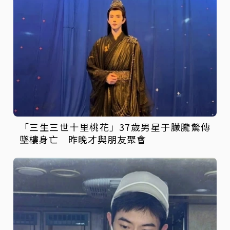
「三生三世十里桃花」37歲男星于朦朧驚傳
墜樓身亡 昨晚才與朋友聚會