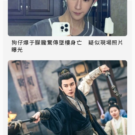
狗仔爆于朦朧驚傳墜樓身亡 疑似現場照片
曝光