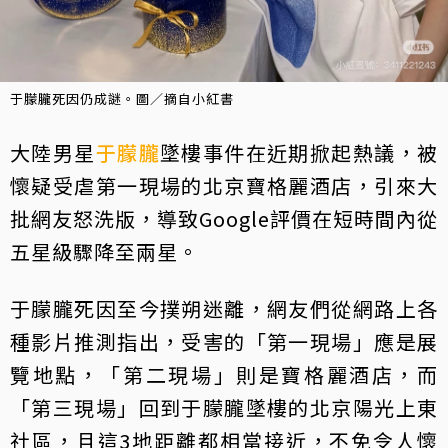
于朦朧死因仍成謎。圖／摘自小紅書
大陸男星
于朦朧
墜樓事件在近期掀起熱議，被
懷疑受虐第一現場的北京寶格麗酒店，引來大
批網友怒洗版，導致Google評價在短時間內從
五星級驟降至兩星。
于朦朧死因至今撲朔迷離，網友們從網路上各
種影片推測指出，受害的「第一現場」應是展
覽地點，「第二現場」則是寶格麗酒店，而
「第三現場」回到于朦朧墜樓的北京陽光上東
社區，且這3地距離都相當接近，不免令人懷