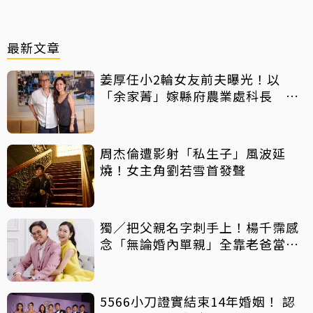
最新文章
姜厚任小2輪女友前夫曝光！以
「余家菁」嫁縣府農業處科長 交
往3個月即閃婚
周杰倫遭影射「私生子」風波延
燒！女主角劉若雪首發聲
獨／把父親名字刺手上！楊千霈感
念「無論婚內單親」全靠老爸當後
盾
5566小刀證實結束14年婚姻！ 認