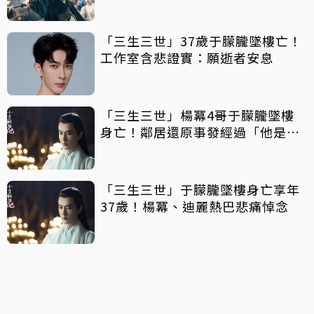
「三生三世」37歲于朦朧墜樓亡！
工作室含悲證實：願逝者安息
「三生三世」楊冪4哥于朦朧墜樓
身亡！鄰居還原事發經過「他是俊
朗的青年」
「三生三世」于朦朧墜樓身亡享年
37歲！楊冪、迪麗熱巴悲痛悼念