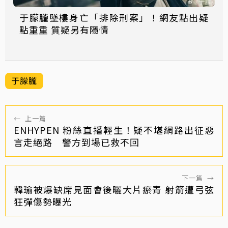
于朦朧墜樓身亡「排除刑案」！網友點出疑
點重重 質疑另有隱情
于朦朧
←
上一篇
ENHYPEN 粉絲直播輕生！疑不堪網路出征惡
言走絕路 警方到場已救不回
下一篇
→
韓瑜被爆缺席見面會後曬大片瘀青 射箭遭弓弦
狂彈傷勢曝光