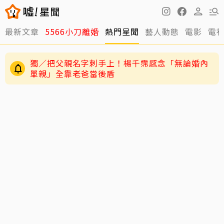
最新文章
5566小刀離婚
熱門星聞
藝人動態
電影
電
獨／把父親名字刺手上！楊千霈感念「無論婚內
單親」全靠老爸當後盾