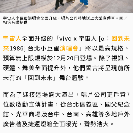
宇宙人小巨蛋演唱會全面升級，唱片公司特地送上大型宣傳車。圖／
相信音樂提供
宇宙人
全面升級的「vivo x 宇宙人 [α：
回到未
來
1986] 台北小巨蛋
演唱會
」將以最高規格、
預算無上限規模於12月20日登場。除了視訊、
硬體、舞美全面提升外，他們誓言將呈現前所
未有的「回到未來」舞台體驗。
而為了迎接這場盛大演出，唱片公司更斥資7
位數啟動宣傳計畫，從台北信義區、國父紀念
館、光華商場及台中、台南、高雄等多地戶外
廣告牆及捷運燈箱全面曝光，聲勢浩大。