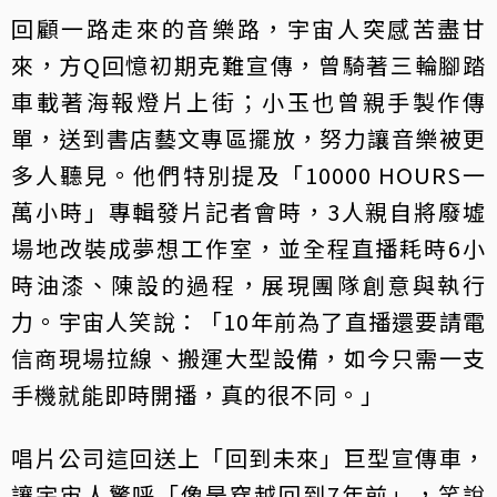
回顧一路走來的音樂路，宇宙人突感苦盡甘
來，方Q回憶初期克難宣傳，曾騎著三輪腳踏
車載著海報燈片上街；小玉也曾親手製作傳
單，送到書店藝文專區擺放，努力讓音樂被更
多人聽見。他們特別提及「10000 HOURS一
萬小時」專輯發片記者會時，3人親自將廢墟
場地改裝成夢想工作室，並全程直播耗時6小
時油漆、陳設的過程，展現團隊創意與執行
力。宇宙人笑說：「10年前為了直播還要請電
信商現場拉線、搬運大型設備，如今只需一支
手機就能即時開播，真的很不同。」
唱片公司這回送上「回到未來」巨型宣傳車，
讓宇宙人驚呼「像是穿越回到7年前」，笑說