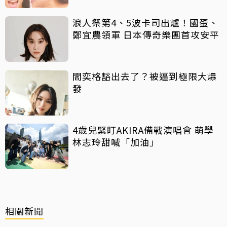
浪人祭第4、5波卡司出爐！國蛋、
鄭宜農領軍 日本傳奇樂團首攻安平
閻奕格豁出去了？被逼到極限大爆
發
4歲兒緊盯AKIRA備戰演唱會 萌學
林志玲甜喊「加油」
相關新聞