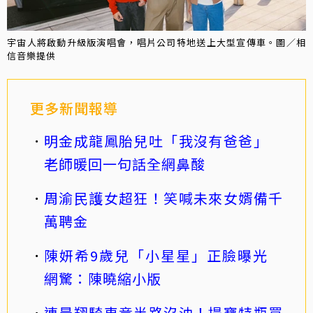
宇宙人將啟動升級版演唱會，唱片公司特地送上大型宣傳車。圖／相
信音樂提供
更多新聞報導
明金成龍鳳胎兒吐「我沒有爸爸」
老師暖回一句話全網鼻酸
周渝民護女超狂！笑喊未來女婿備千
萬聘金
陳妍希9歲兒「小星星」正臉曝光
網驚：陳曉縮小版
連晨翔騎車竟半路沒油！提寶特瓶買