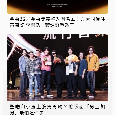
金曲36／金曲獎完整入圍名單！方大同獲評
審團獎 李榮浩、蕭煌奇爭歌王
聖皓和小玉上演男男吻？搶版面「男上加
男」最怕這件事