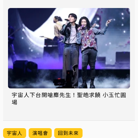
宇宙人下台開嗆麋先生！聖皓求饒 小玉忙圓
場
宇宙人
演唱會
回到未來