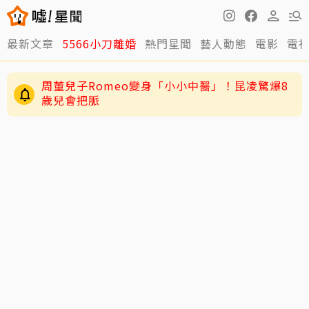
最新文章
5566小刀離婚
熱門星聞
藝人動態
電影
電
男星二度罹急性白血病！淚揭抗癌歷程：痛苦到
不想回想
周董兒子Romeo變身「小小中醫」！昆凌驚爆8
歲兒會把脈