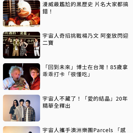
漫威最尷尬的黑歷史 片名大家都搞
錯！
宇宙人奇招挑戰楊乃文 阿奎放閃迎
二寶
「回到未來」博士在台灣！85歲拿
乖乖打卡「很懂吃」
宇宙人不藏了！「愛的結晶」20年
精華全釋出
宇宙人攜手澳洲樂團Parcels 「感