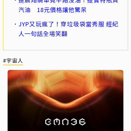
汽油 18元價格讓他驚呆
JYP又玩瘋了！穿垃圾袋當秀服 經紀
人一句話全場笑翻
#宇宙人