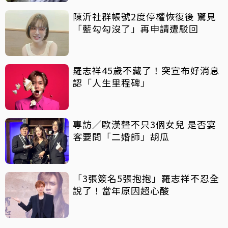
陳沂社群帳號2度停權恢復後 驚見
「藍勾勾沒了」再申請遭駁回
羅志祥45歲不藏了！突宣布好消息
認「人生里程碑」
專訪／歐漢聲不只3個女兒 是否宴
客要問「二婚師」胡瓜
「3張簽名5張抱抱」羅志祥不忍全
說了！當年原因超心酸