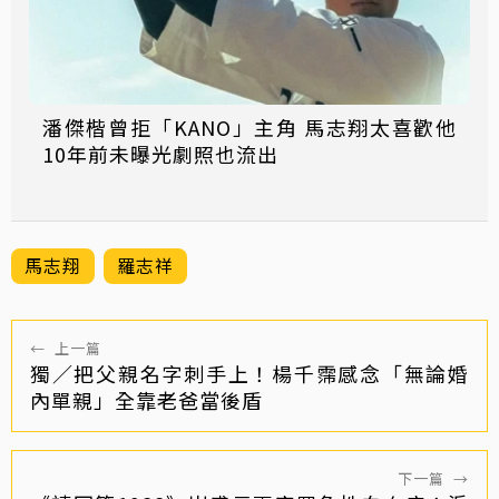
潘傑楷曾拒「KANO」主角 馬志翔太喜歡他
10年前未曝光劇照也流出
馬志翔
羅志祥
←
上一篇
獨／把父親名字刺手上！楊千霈感念「無論婚
內單親」全靠老爸當後盾
下一篇
→