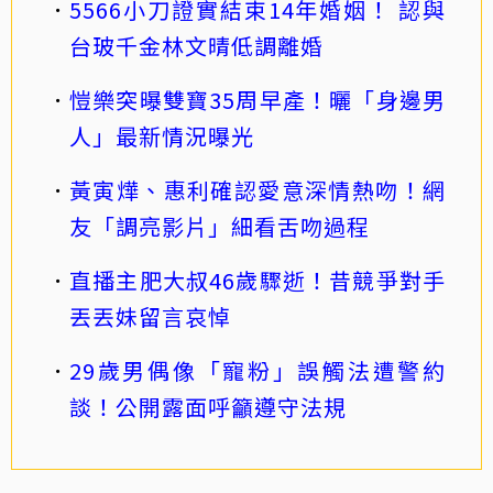
5566小刀證實結束14年婚姻！ 認與
台玻千金林文晴低調離婚
愷樂突曝雙寶35周早產！曬「身邊男
人」最新情況曝光
黃寅燁、惠利確認愛意深情熱吻！網
友「調亮影片」細看舌吻過程
直播主肥大叔46歲驟逝！昔競爭對手
丟丟妹留言哀悼
29歲男偶像「寵粉」誤觸法遭警約
談！公開露面呼籲遵守法規