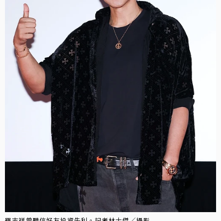
羅志祥曾聽信好友投資失利。記者林士傑／攝影