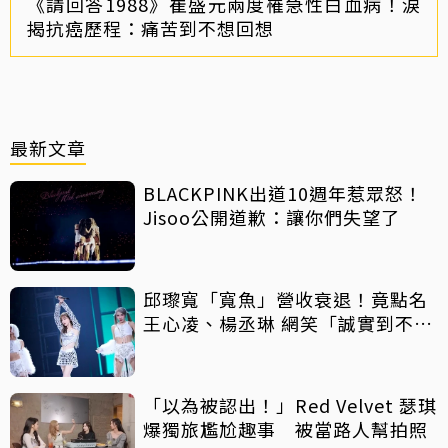
《請回答1988》崔盛元兩度罹急性白血病！淚
揭抗癌歷程：痛苦到不想回想
最新文章
BLACKPINK出道10週年惹眾怒！
Jisoo公開道歉：讓你們失望了
邱瓈寬「寬魚」營收衰退！竟點名
王心凌、楊丞琳 網笑「誠實到不
行」
「以為被認出！」Red Velvet 瑟琪
爆獨旅尷尬趣事 被當路人幫拍照