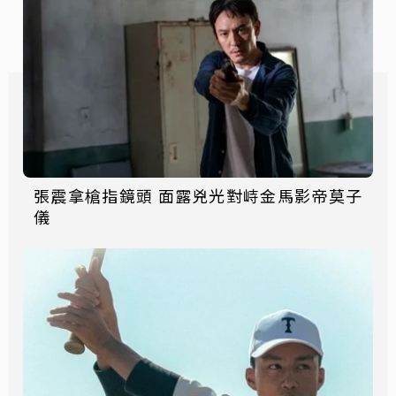
張震拿槍指鏡頭 面露兇光對峙金馬影帝莫子
儀