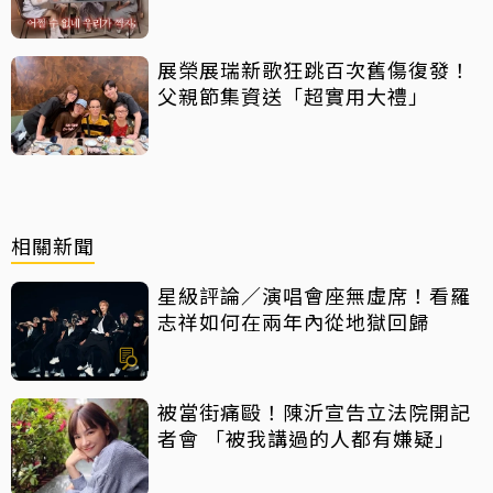
展榮展瑞新歌狂跳百次舊傷復發！
父親節集資送「超實用大禮」
相關新聞
星級評論／演唱會座無虛席！看羅
志祥如何在兩年內從地獄回歸
被當街痛毆！陳沂宣告立法院開記
者會 「被我講過的人都有嫌疑」