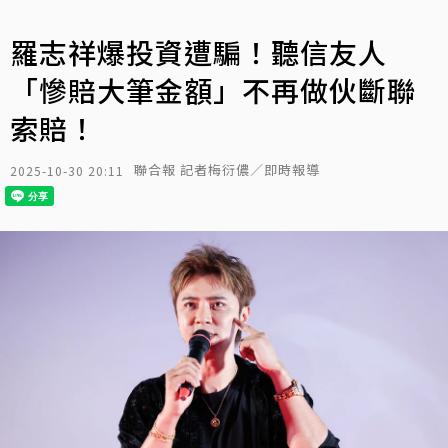
羅志祥爆投資遭騙！聽信友人
「慘賠大筆金額」不再做伙斷聯
索賠！
聯合報 記者梅衍儂／即時報導
2025-10-30 20:11