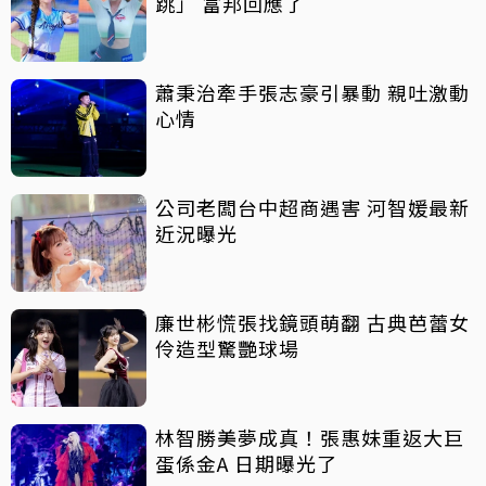
跳」 富邦回應了
蕭秉治牽手張志豪引暴動 親吐激動
心情
公司老闆台中超商遇害 河智媛最新
近況曝光
廉世彬慌張找鏡頭萌翻 古典芭蕾女
伶造型驚艷球場
林智勝美夢成真！張惠妹重返大巨
蛋係金A 日期曝光了