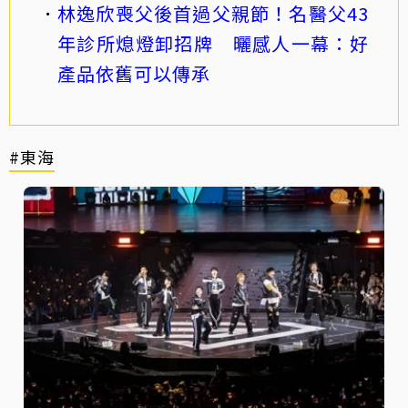
林逸欣喪父後首過父親節！名醫父43
年診所熄燈卸招牌 曬感人一幕：好
產品依舊可以傳承
#東海