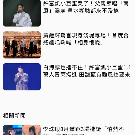
許富凱小巨蛋哭了！父親節唱「南
風」淚崩 鼻水糊臉都來不及擦
黃鐙輝驚喜現身淺堤專場！首度合
體飆唱嗨喊「相見恨晚」
白海豚也擋不住！許富凱小巨蛋1.1
萬人冒雨挺進 田馥甄有颱風也要來
相關新聞
李珠珢8月僅跳3場遭疑「怕熱不