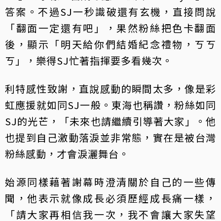
答案。不過SJ一秒識破還有玄機，直接問說
「翻面一定還有吧」，果然粉絲把色卡翻面
後，顯示「明天給你們結婚紀念禮物，ㄎㄎ
ㄎ」，樂得SJ忙著指揮要多看幾次。
利特感性致謝，直說感動的瞬間太多，像是彩
虹應援就如同SJ一般。東海也稱讚，粉絲如同
SJ的光芒，「未來也請繼續引導著大家」。他
也提到自己激動落淚並非常態，實在是被台灣
粉絲感動，才會淚灑舞台。
始源同樣藉著謝幕時澄清關於自己的一些傳
聞，他表示就像成長必須歷經成長痛一樣，
「請大家再相信我一次，我不會讓大家失望