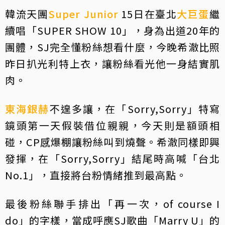
韓流天團
Super Junior
15日在臺北
大巨蛋
繼
續唱「SUPER SHOW 10」，身為出道20年的
團體，SJ完全懂粉絲想看什麼，今晚希澈比照
昨日扒光利特上衣，讓粉絲看光他一身結實肌
肉。
東海
銀赫
不遑多讓，在「Sorry,Sorry」特寫
鏡頭第一天假裝借位親親，今天則是額頭相
碰，CP感爆棚讓粉絲叫到燒聲。希澈同樣即興
發揮，在「Sorry,Sorry」結尾時高喊「台北
No.1」，直接將台粉情緒推到最高點。
最後粉絲聯手排出「再一次，of course I
do」的字樣，當成呼應SJ歌曲「Marry U」的