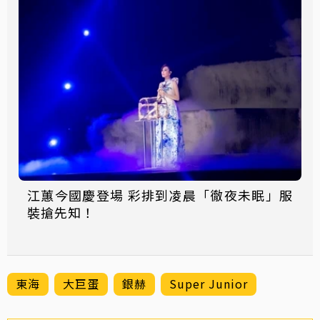
江蕙今國慶登場 彩排到凌晨「徹夜未眠」服
裝搶先知！
東海
大巨蛋
銀赫
Super Junior