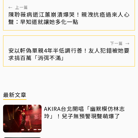
←
上一篇
陳聆薇病逝江蕙崩潰爆哭！親洩抗癌過來人心
聲：早知道就讓她多化一點
下一篇
→
安以軒偽單親4年半低調行善！友人犯錯被她要
求捐百萬「消弭不滿」
最新文章
AKIRA台北開唱「幽默模仿林志
玲」！兒子無預警現聲萌爆了