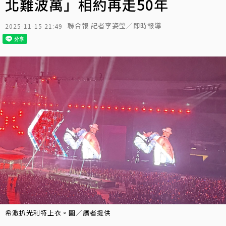
北難波萬」相約再走50年
聯合報 記者李姿瑩／即時報導
2025-11-15 21:49
希澈扒光利特上衣。圖／讀者提供