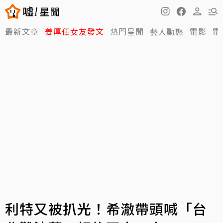
最新文章
姜厚任女友發文
熱門星聞
藝人動態
電影
電
利特又被扒光！希澈帶頭喊「台