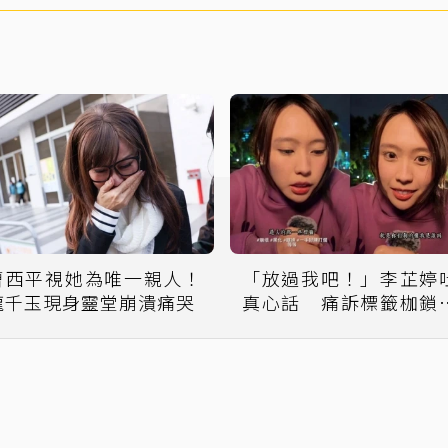
曹西平視她為唯一親人！
「放過我吧！」李芷婷
龍千玉現身靈堂崩潰痛哭
真心話 痛訴標籤枷鎖
難道非得三從四德？