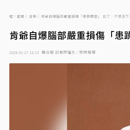
噓！星聞
音樂
肯爺自爆腦部嚴重損傷「患躁鬱症」 認了：不想活下
肯爺自爆腦部嚴重損傷「患躁
聯合報 記者廖福生／即時報導
2026-01-27 10:13