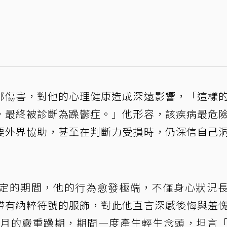
部傷害，對他的心理健康造成深遠影響，「這樣
，最終被診斷為躁鬱症。」他形容，該疾病最危
要外界協助，甚至在判斷力受損時，仍深信自己
定的期間，他的行為愈發極端，不僅身心狀況
帶有納粹符號的服飾，對此他直言深感後悔與羞
四個月的嚴重躁期，期間一度產生輕生念頭，坦言