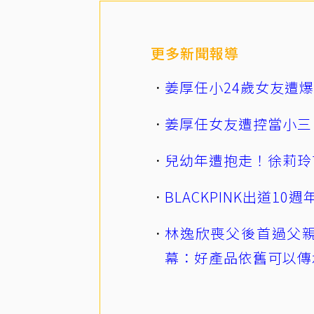
更多新聞報導
姜厚任小24歲女友遭
姜厚任女友遭控當小三
兒幼年遭抱走！徐莉玲
BLACKPINK出道1
林逸欣喪父後首過父親
幕：好產品依舊可以傳