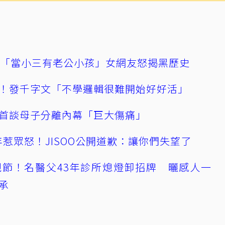
爆「當小三有老公小孩」女網友怒揭黑歷史
！發千字文「不學邏輯很難開始好好活」
首談母子分離內幕「巨大傷痛」
0週年惹眾怒！JISOO公開道歉：讓你們失望了
節！名醫父43年診所熄燈卸招牌 曬感人一
承