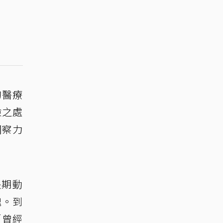
的醫療
險之處
洞察力
長期動
愧。到
「曾經