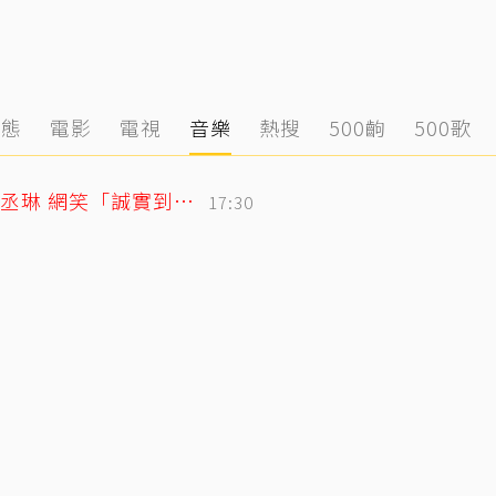
動態
電影
電視
音樂
熱搜
500齣
500歌
「寬魚」財報超直白！竟點名王心凌、楊丞琳 網笑「誠實到不行」
17:30