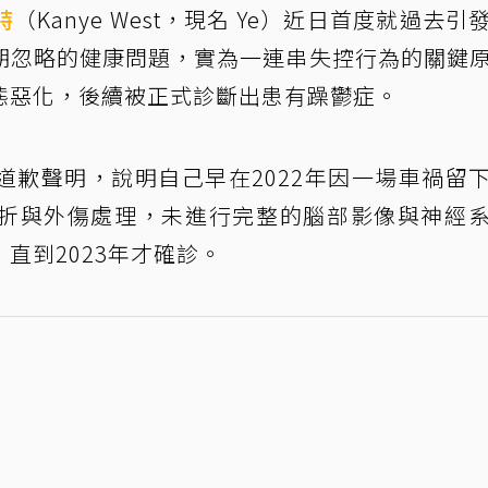
特
（Kanye West，現名 Ye）近日首度就過去引
期忽略的健康問題，實為一連串失控行為的關鍵
態惡化，後續被正式診斷出患有躁鬱症。
道歉聲明，說明自己早在2022年因一場車禍留
折與外傷處理，未進行完整的腦部影像與神經
直到2023年才確診。