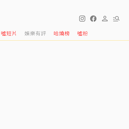
噓短片
娛樂有評
哈燒榜
噓粉