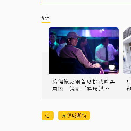
#信
葛倫鮑威爾首度挑戰暗黑
角色 策劃「連環謀殺計
畫」奪280億遺產
信
肯伊威斯特