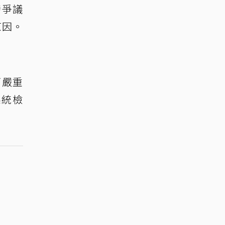
發爭議
原因。
下嚴重
系統檢