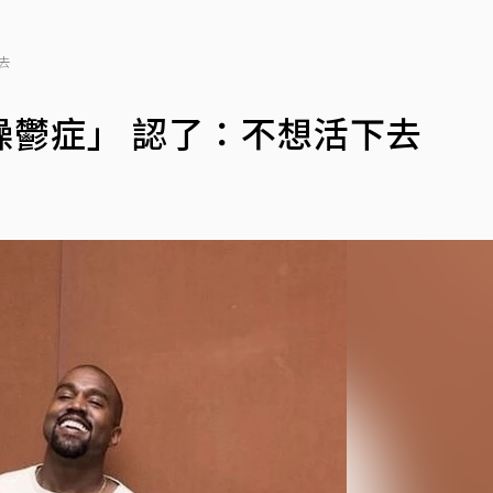
去
鬱症」 認了：不想活下去