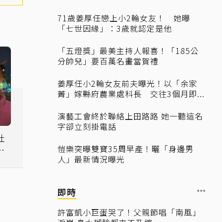
71歲姜厚任戀上小2輪女友！ 她曝
「七世因緣」：3歲就認定是他
「五燈獎」最美主持人報喜！「185公
分帥兒」要百萬名畫當賀禮
姜厚任小2輪女友前夫曝光！以「余家
菁」嫁縣府農業處科長 交往3個月即...
演藝工會終於聯絡上田路路 她一聽這名
字卻立刻掛電話
吐
愷樂突曝雙寶35周早產！曬「身邊男
：
人」最新情況曝光
即時
許富凱小巨蛋哭了！父親節唱「南風」