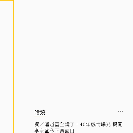
哈燒
獨／潘越雲全說了！40年感情曝光 揭開
李宗盛私下真面目