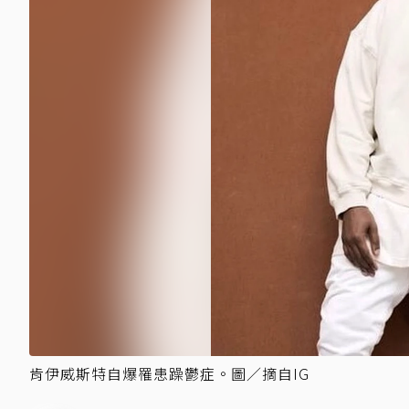
肯伊威斯特自爆罹患躁鬱症。圖／摘自IG