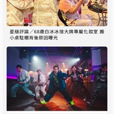
星級評論／68歲白冰冰捨大牌專屬化妝室 搬
小桌駐棚背後原因曝光