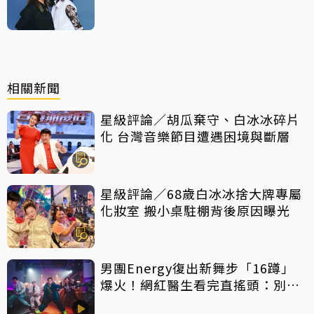
相關新聞
星級評論／胡瓜棄守、白冰冰碎片
化 台灣音樂節目遭遇困境與斷層
星級評論／68歲白冰冰捨大牌專屬
化妝室 搬小桌駐棚背後原因曝光
男團Energy復出新舞步「16蹲」
爆火！網紅醫生看完直搖頭：別亂
跟風