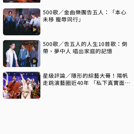
500歌／金曲樂團告五人：「本心
未移 寵辱同行」
500歌／告五人的人生10首歌：倒
帶、夢中人 唱出家庭的記憶
星級評論／隱形的綜藝大哥！陽帆
走跳演藝圈近40年 「私下真實面」
曝光