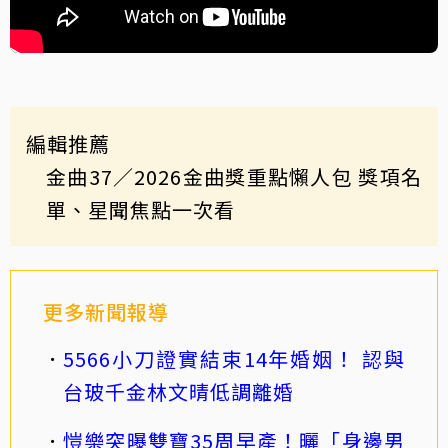
編輯推薦
金曲37
／2026金曲獎重點懶人包 獎項名
單、星聞焦點一次看
更多新聞報導
5566小刀證實結束14年婚姻！ 認與
台玻千金林文晴低調離婚
愷樂突曝雙寶35周早產！曬「身邊男