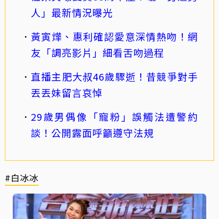
人」最新情況曝光
黃寅燁、惠利確認愛意深情熱吻！網
友「調亮影片」細看舌吻過程
直播主肥大叔46歲驟逝！昔競爭對手
丟丟妹留言哀悼
29歲男偶像「寵粉」誤觸法遭警約
談！公開露面呼籲遵守法規
#白冰冰