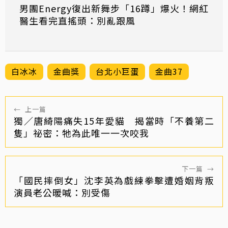
男團Energy復出新舞步「16蹲」爆火！網紅
醫生看完直搖頭：別亂跟風
白冰冰
金曲獎
台北小巨蛋
金曲37
←
上一篇
獨／唐綺陽痛失15年愛貓 揭當時「不養第二
隻」祕密：牠為此唯一一次咬我
下一篇
→
「國民摔倒女」沈李英為戲練拳擊遭婚姻背叛
演員老公暖喊：別受傷