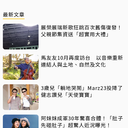
最新文章
展榮展瑞新歌狂跳百次舊傷復發！
父親節集資送「超實用大禮」
馬友友10月再度訪台 以音樂重新
連結人與土地、自然及文化
3歲兒「躺地哭鬧」Marz23投降了
健志讚兒「天使寶寶」
阿妹妹成軍30年驚喜合體！「肚子
先碰肚子」超驚人近況曝光！