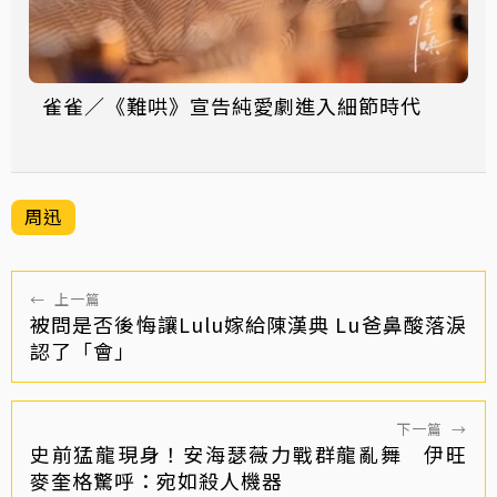
雀雀／《難哄》宣告純愛劇進入細節時代
周迅
←
上一篇
被問是否後悔讓Lulu嫁給陳漢典 Lu爸鼻酸落淚
認了「會」
下一篇
→
史前猛龍現身！安海瑟薇力戰群龍亂舞 伊旺
麥奎格驚呼：宛如殺人機器