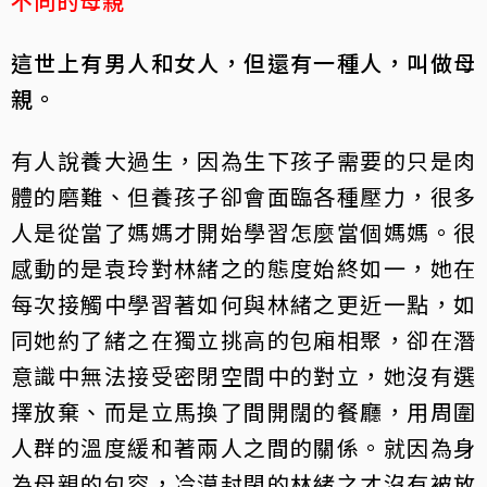
不同的母親
這世上有男人和女人，但還有一種人，叫做母
親。
有人說養大過生，因為生下孩子需要的只是肉
體的磨難、但養孩子卻會面臨各種壓力，很多
人是從當了媽媽才開始學習怎麼當個媽媽。很
感動的是袁玲對林緒之的態度始終如一，她在
每次接觸中學習著如何與林緒之更近一點，如
同她約了緒之在獨立挑高的包廂相聚，卻在潛
意識中無法接受密閉空間中的對立，她沒有選
擇放棄、而是立馬換了間開闊的餐廳，用周圍
人群的溫度緩和著兩人之間的關係。就因為身
為母親的包容，冷漠封閉的林緒之才沒有被放