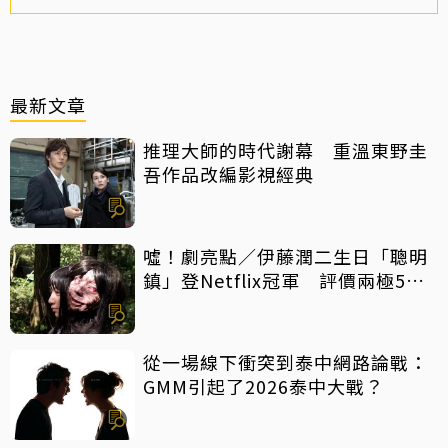
最新文章
推理大師的時代謝幕 重溫東野圭
吾作品改編影視經典
噓！劇亮點／伊藤潤二生日「聰明
鎮」登Netflix冠軍 評價兩極5大
特點一次看
從一場線下衝突到泰中網路論戰：
GMM引起了2026泰中大戰？