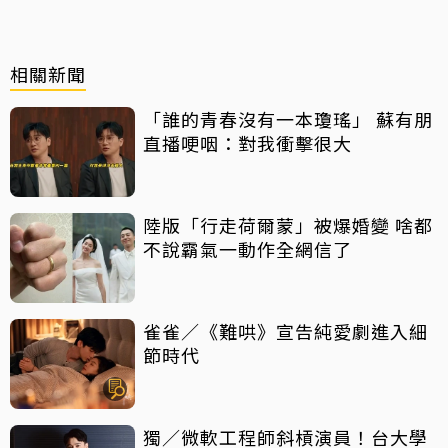
相關新聞
「誰的青春沒有一本瓊瑤」 蘇有朋
直播哽咽：對我衝擊很大
陸版「行走荷爾蒙」被爆婚變 啥都
不說霸氣一動作全網信了
雀雀／《難哄》宣告純愛劇進入細
節時代
獨／微軟工程師斜槓演員！台大學