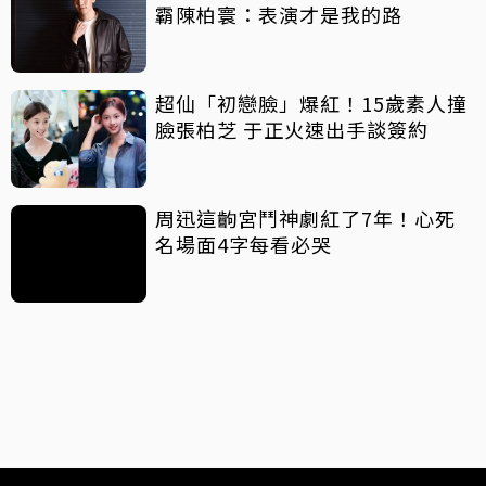
霸陳柏寰：表演才是我的路
超仙「初戀臉」爆紅！15歲素人撞
臉張柏芝 于正火速出手談簽約
周迅這齣宮鬥神劇紅了7年！心死
名場面4字每看必哭