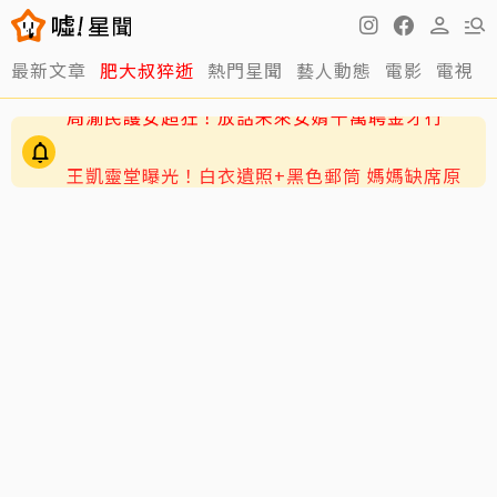
最新文章
肥大叔猝逝
熱門星聞
藝人動態
電影
電視
王凱靈堂曝光！白衣遺照+黑色郵筒 媽媽缺席原
因曝光
周渝民護女超狂！放話未來女婿千萬聘金才行