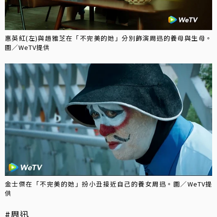
惠英紅(左)與趙雅芝在「不完美的她」分別飾演周迅的養母與生母。
圖／WeTV提供
金士傑在「不完美的她」扮小丑接近自己的養女周迅。圖／WeTV提
供
#周迅