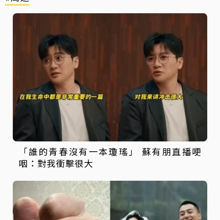
「誰的青春沒有一本瓊瑤」 蘇有朋直播哽
咽：對我衝擊很大