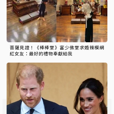
菩薩見證！《棒棒堂》富少佛堂求婚辣模網
紅女友：最好的禮物奉獻給我