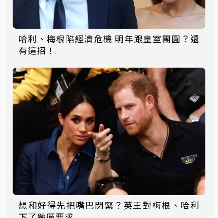
哈利、梅根陷經濟危機 明年跟皇室團圓？還
有這招！
想和好得先把嘴巴閉緊？英王對梅根、哈利
下了嚴厲要求