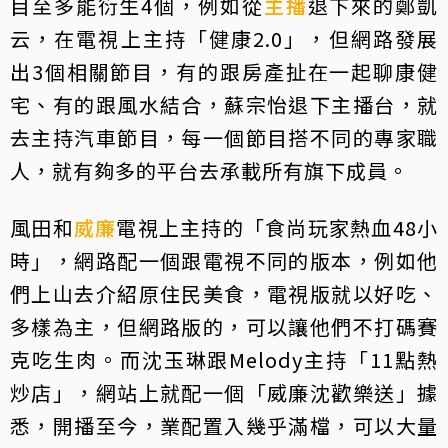
目至多能衍生4個，例如從
主播
退下來的鄭凱
云，在電視上主持「健康2.0」，但網路發展
出3個相關節目，有的跟房產扯在一起聊康健
宅、有的跟風水結合，蘇宗怡退下主播台，就
去主持汽車節目，每一個節目搭不同的專家職
人，就有夠多的平台去承載所有旗下成員。
風田和
威廉
電視上主持的「食尚玩家熱血48小
時」，網路配一個跟電視不同的版本，例如他
們上山去介紹原住民美食，電視版就以好吃、
多樣為主，但網路版的，可以讓他們不打碼賽
克吃生肉。而沈玉琳跟Melody主持「11點熱
炒店」，網站上就配一個「威廉沈歡樂送」據
悉，開播至今，業配置入幾乎滿檔，可以大量