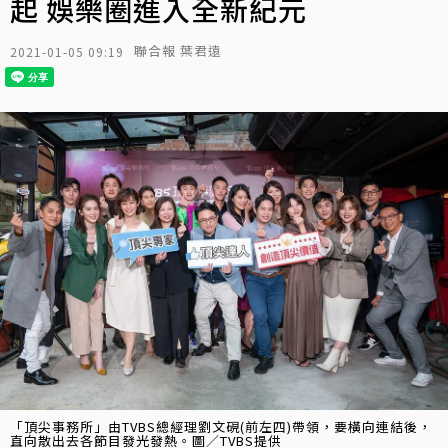
起 娛樂圈進入全新紀元
聯合報 葉君遠
2021-01-05 09:19
「頂尖事務所」由TVBS總經理劉文硯(前左四)帶領，要橫向連結後，
直向散出去各節目發光發熱。圖／TVBS提供