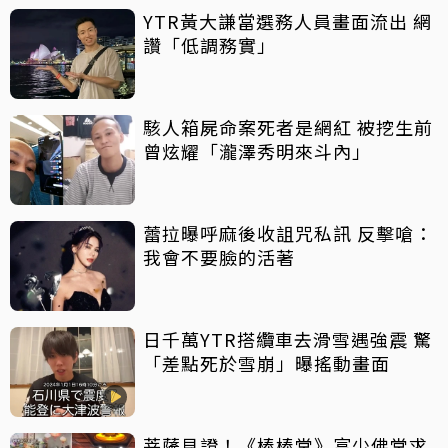
YTR黃大謙當選務人員畫面流出 網
讚「低調務實」
駭人箱屍命案死者是網紅 被挖生前
曾炫耀「瀧澤秀明來斗內」
蕾拉曝呼麻後收詛咒私訊 反擊嗆：
我會不要臉的活著
日千萬YTR搭纜車去滑雪遇強震 驚
「差點死於雪崩」曝搖動畫面
菩薩見證！《棒棒堂》富少佛堂求