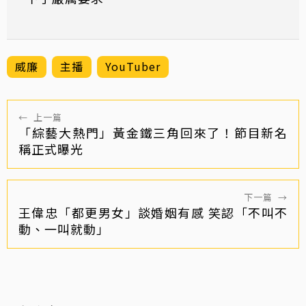
威廉
主播
YouTuber
←
上一篇
「綜藝大熱門」黃金鐵三角回來了！節目新名
稱正式曝光
下一篇
→
王偉忠「都更男女」談婚姻有感 笑認「不叫不
動、一叫就動」