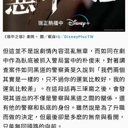
《惡中之惡》劇照。 圖／截自
IG／DisneyPlusTW
但這並不是說劇情內容混亂無章，而如同在劇
中作為臥底被抓入警局當中的朴俊末，對著調
查案件如同黑道的警察黃旻久說到「我們兩個
其實是一樣的，只不過你的運氣比較好，我的
運氣比較差」。在這段話再三琢磨之後，會發
現其道出的不僅是警察與黑道之間的關係，還
有他的警察和臥底的身份。雖然說是為了升職
而做的決定，但最後卻是多麽的無奈與看開，
只能無回頭路的向前。