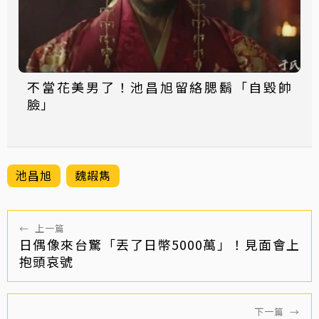
不當花美男了！池昌旭留絡腮鬍「自毀帥
臉」
池昌旭
魏嘏雋
←
上一篇
日偶像來台驚「丟了日幣5000萬」！見面會上
抱頭哀號
下一篇
→