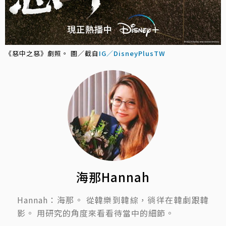
《惡中之惡》劇照。 圖／截自
IG／DisneyPlusTW
海那Hannah
Hannah：海那。 從韓樂到韓綜，徜徉在韓劇跟韓
影。 用研究的角度來看看待當中的細節。