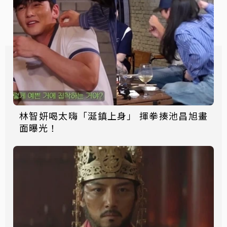
林智妍喝太嗨「涎鎮上身」 揮拳揍池昌旭畫
面曝光！