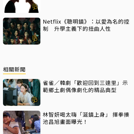
Netflix《聰明鎮》：以愛為名的控
制 升學主義下的扭曲人性
相關新聞
雀雀／韓劇「歡迎回到三達里」示
範鄉土劇偶像劇化的精品典型
林智妍喝太嗨「涎鎮上身」 揮拳揍
池昌旭畫面曝光！