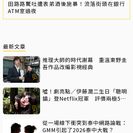
田路路驚吐遭表弟酒後施暴！流落街頭在銀行
ATM室過夜
最新文章
推理大師的時代謝幕 重溫東野圭
吾作品改編影視經典
噓！劇亮點／伊藤潤二生日「聰明
鎮」登Netflix冠軍 評價兩極5大
特點一次看
從一場線下衝突到泰中網路論戰：
GMM引起了2026泰中大戰？