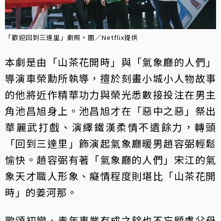
「歡迎回到三達里」劇照。圖／Netflix提供
本劇是由「山茶花開時」與「氣象廳的人們」
導演車榮勳所執導，擅於刻畫小城小人物故事
的他將近作精華功力與榮光悉數接投注在男主
角池昌旭身上。池昌旭才在「惡中之惡」祭出
華麗武打戲、演繹鐵漢柔情不遺餘力，轉頭
「回到三達里」飾演起氣象廳暖男趙容弼輕鬆
愉快。趙容弼有著「氣象廳的人們」宋江的氣
象天才職人形象、癡情程度則堪比「山茶花開
時」的姜河那。
歌頌初戀、青年事業有成之餘也不忘顧慮父母