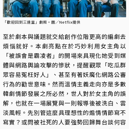
「歡迎回到三達里」劇照。圖／Netflix提供
至於劇本與議題就交給創作位階更高的編劇去
煩惱就好。本劇亮點在於巧妙利用女主角以
「被誤會是霸凌者」的開場來具現化她受到媒
體與網路輿論攻擊的慘狀，提醒觀眾「吃瓜群
眾容易冤枉好人」、甚至有著妖魔化網路公審
行為的勸世意味。然而溫情主義走向亦是多數
韓劇情節發展之所必然，世人對於女主角的誤
解，也就在一場展覽與一則報導後被洗白、雲
淡風輕。先別管這麼具理想性的煽情情節寫不
寫實？或問被社死的人要強勢回歸舞台談何容