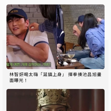
林智妍喝太嗨「涎鎮上身」 揮拳揍池昌旭畫
面曝光！