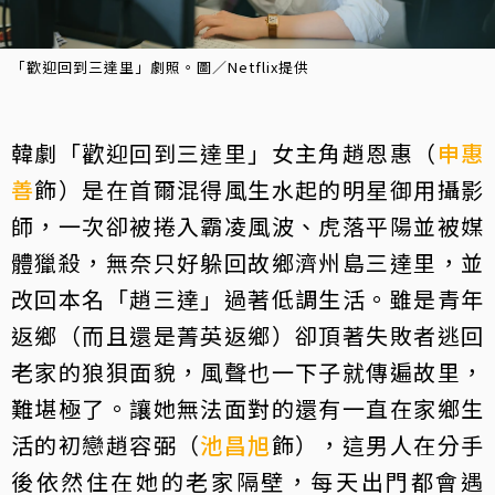
「歡迎回到三達里」劇照。圖／Netflix提供
韓劇「歡迎回到三達里」女主角趙恩惠（
申惠
善
飾）是在首爾混得風生水起的明星御用攝影
師，一次卻被捲入霸凌風波、虎落平陽並被媒
體獵殺，無奈只好躲回故鄉濟州島三達里，並
改回本名「趙三達」過著低調生活。雖是青年
返鄉（而且還是菁英返鄉）卻頂著失敗者逃回
老家的狼狽面貌，風聲也一下子就傳遍故里，
難堪極了。讓她無法面對的還有一直在家鄉生
活的初戀趙容弼（
池昌旭
飾），這男人在分手
後依然住在她的老家隔壁，每天出門都會遇