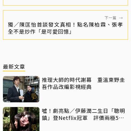
下一篇
→
獨／陳匡怡首談發文真相！點名陳柏霖、張孝
全不是炒作「是可愛回憶」
最新文章
推理大師的時代謝幕 重溫東野圭
吾作品改編影視經典
噓！劇亮點／伊藤潤二生日「聰明
鎮」登Netflix冠軍 評價兩極5大
特點一次看