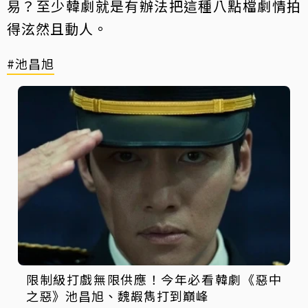
易？至少韓劇就是有辦法把這種八點檔劇情拍
得泫然且動人。
#池昌旭
限制級打戲無限供應！今年必看韓劇《惡中
之惡》池昌旭、魏嘏雋打到巔峰