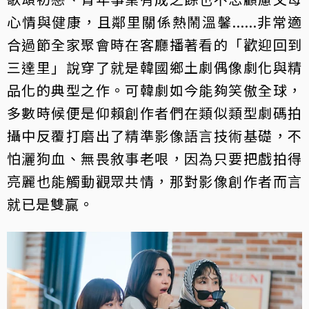
心情與健康，且鄰里關係熱鬧溫馨......非常適
合過節全家聚會時在客廳播著看的「歡迎回到
三達里」說穿了就是韓國鄉土劇偶像劇化與精
品化的典型之作。可韓劇如今能夠笑傲全球，
多數時候便是仰賴創作者們在類似類型劇碼拍
攝中反覆打磨出了精準影像語言技術基礎，不
怕灑狗血、無畏敘事老哏，因為只要把戲拍得
亮麗也能觸動觀眾共情，那對影像創作者而言
就已是雙贏。