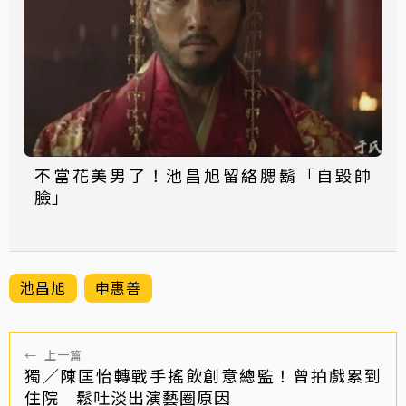
不當花美男了！池昌旭留絡腮鬍「自毀帥
臉」
池昌旭
申惠善
←
上一篇
獨／陳匡怡轉戰手搖飲創意總監！曾拍戲累到
住院 鬆吐淡出演藝圈原因