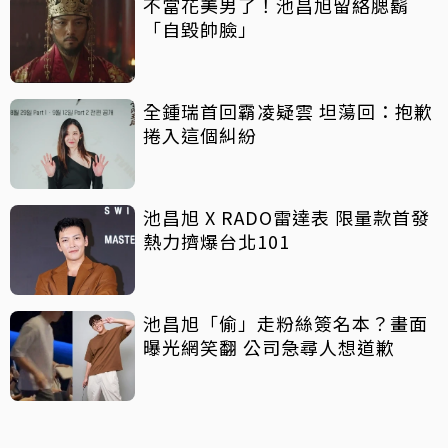
不當花美男了！池昌旭留絡腮鬍
「自毀帥臉」
全鍾瑞首回霸凌疑雲 坦蕩回：抱歉
捲入這個糾紛
池昌旭 X RADO雷達表 限量款首發
熱力擠爆台北101
池昌旭「偷」走粉絲簽名本？畫面
曝光網笑翻 公司急尋人想道歉