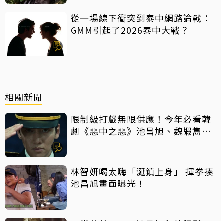
從一場線下衝突到泰中網路論戰：
GMM引起了2026泰中大戰？
相關新聞
限制級打戲無限供應！今年必看韓
劇《惡中之惡》池昌旭、魏嘏雋打
到巔峰
林智妍喝太嗨「涎鎮上身」 揮拳揍
池昌旭畫面曝光！