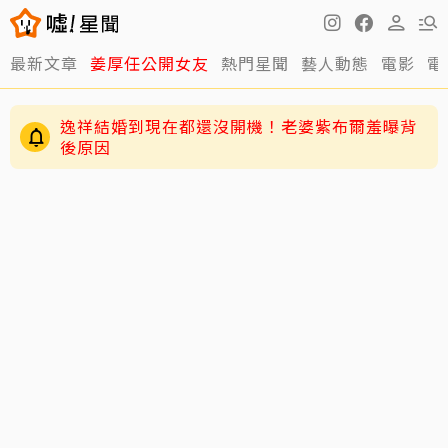
最新文章
姜厚任公開女友
熱門星聞
藝人動態
電影
電
逸祥結婚到現在都還沒開機！老婆紫布爾羞曝背
後原因
63歲關之琳爆「嬤孫戀」！戀上27歲男模她親回
應了