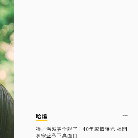
哈燒
獨／潘越雲全說了！40年感情曝光 揭開
李宗盛私下真面目