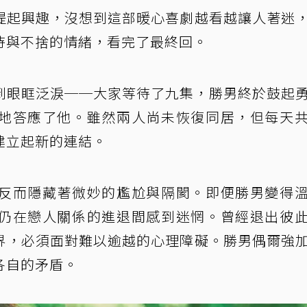
提起興趣，沒想到這部暖心喜劇越看越讓人著迷
待與不捨的情緒，看完了最終回。
到眼眶泛淚──大家等待了九集，勝男終於鼓起
地答應了他。雖然兩人尚未恢復同居，但每天
建立起新的連結。
反而隱藏著微妙的尷尬與隔閡。即便勝男變得
仍在戀人關係的進退間感到迷惘。曾經退出彼
界，必須面對難以逾越的心理障礙。勝男偶爾強
各自的矛盾。