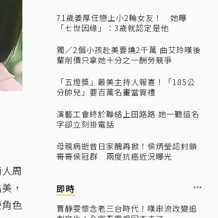
71歲姜厚任戀上小2輪女友！ 她曝
「七世因緣」：3歲就認定是他
獨／2個小孩赴美要燒2千萬 曲艾玲嘆後
輩削價只拿她十分之一酬勞競爭
「五燈獎」最美主持人報喜！「185公
分帥兒」要百萬名畫當賀禮
演藝工會終於聯絡上田路路 她一聽這名
字卻立刻掛電話
母親病逝昔日家醜再掀！侯炳瑩認封鎖
哥哥侯冠群 兩度抗癌近況曝光
兩人周
鮎美，
即時
使角色
賈靜雯懷念老三台時代！嘆串流改變追