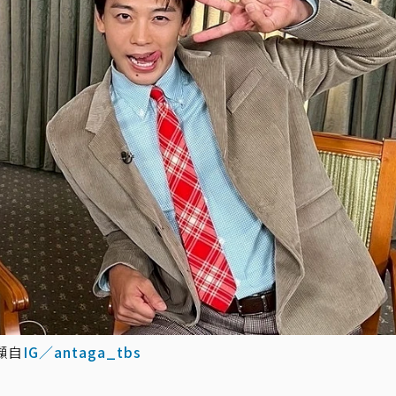
擷自
IG／antaga_tbs