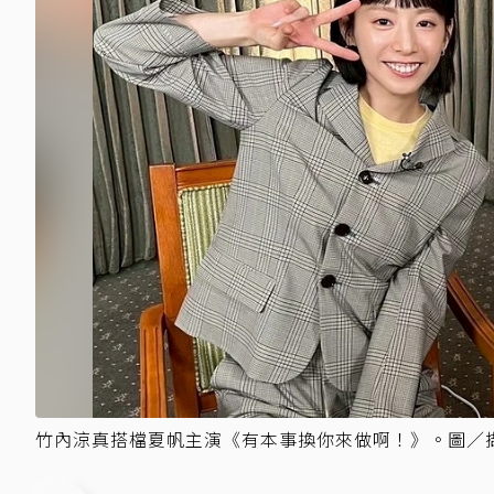
竹內涼真搭檔夏帆主演《有本事換你來做啊！》。圖／