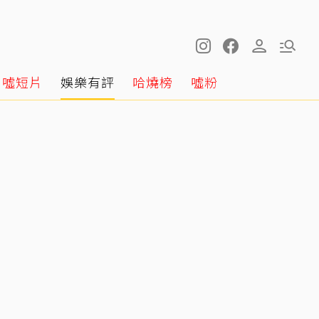
噓短片
娛樂有評
哈燒榜
噓粉