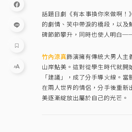
話題日劇《有本事換你來做啊！
的劇情、笑中帶淚的橋段，以及
碑節節攀升，同時也使人明白─
竹內涼真
飾演擁有傳統大男人主
山岸鮎美。這對從學生時代就開
「建議」，成了分手導火線。當
在兩人世界的情侶，分手後重新
美逐漸綻放出屬於自己的光芒。