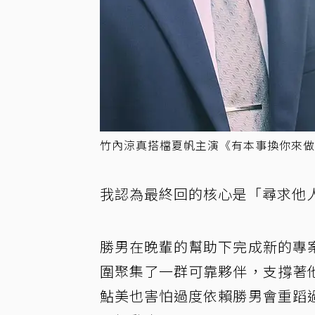
竹內涼真搭檔夏帆主演《有本事換你來做
我認為最終回的核心是「尋求他
勝男在晚輩的幫助下完成新的專
圍聚集了一群可靠夥伴，支撐著
鮎美也害怕過度依賴勝男會重蹈