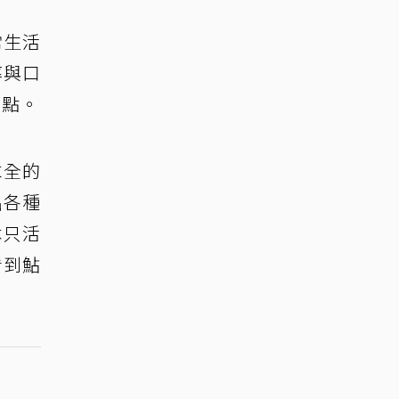
常生活
率與口
起點。
求全的
出各種
本只活
看到鮎