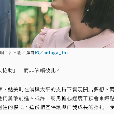
啊！》。圖／擷自
IG／antaga_tbs
人協助」，而非依賴彼此。
案，鮎美則在渚與太平的支持下實現開店夢想。
他們勇敢前進。或許，勝男擔心過度干預會束縛
過往的模式。這份相互保護與自我成長的掙扎，