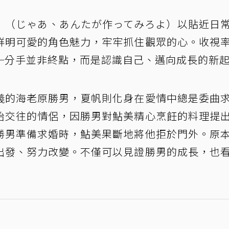
》（じゃあ、あんたが作ってみろよ）以貼近日
鮮明可愛的角色魅力，牢牢抓住觀眾的心。收視
─分手並非終點，而是認識自己、邁向成長的新
義的海老原勝男，夏帆則化身在愛情中總是委曲
始交往的情侶，因勝男對鮎美精心烹飪的料理提
勝男準備求婚時，鮎美果斷地將他拒於門外。原
出發、努力改變。不僅可以見證勝男的成長，也