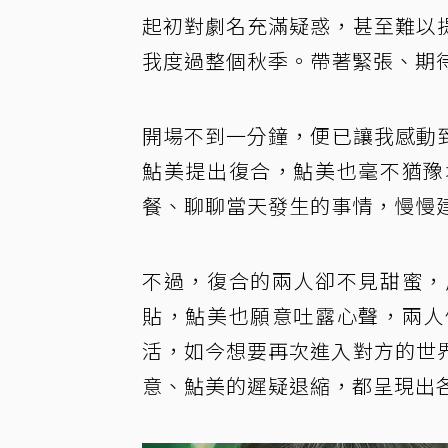
起初對劇名充滿疑惑，甚至難以
我度過整個秋季。帶著緊張、期
開場不到一分鐘，便已讓我感動
鮎美提出復合，鮎美也毫不猶豫
餐、聊聊當天發生的事情，慢慢
不過，復合的兩人卻不見甜蜜，
貼，鮎美也願意吐露心聲，兩人
活，如今想要再次進入對方的世
意、鮎美的遲疑退縮，都呈現出