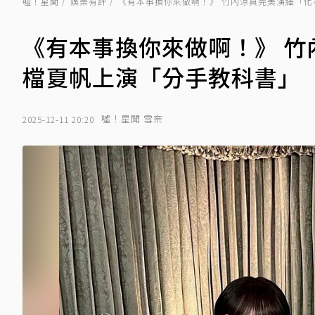
噓！星聞
娛樂有評
《有本事換你來做啊！》 竹內涼真完美演繹「化
《有本事換你來做啊！》 竹
檔夏帆上演「分手教科書」
噓！星聞 雪奈
2025-12-11 20:20