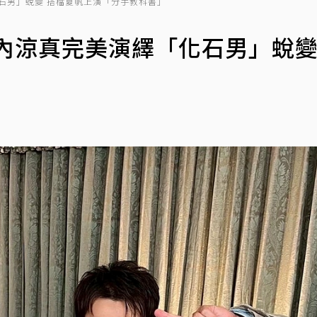
石男」蛻變 搭檔夏帆上演「分手教科書」
內涼真完美演繹「化石男」蛻變