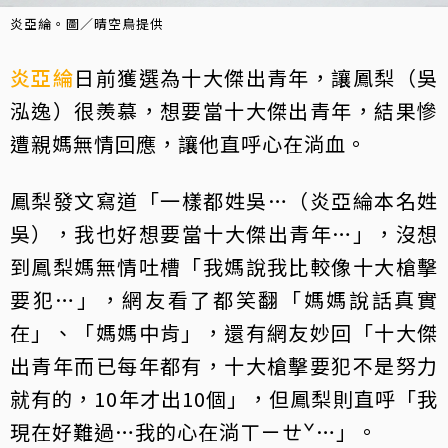
炎亞綸。圖／晴空鳥提供
炎亞綸
日前獲選為十大傑出青年，讓鳳梨（吳
泓逸）很羨慕，想要當十大傑出青年，結果慘
遭親媽無情回應，讓他直呼心在淌血。
鳳梨發文寫道「一樣都姓吳…（炎亞綸本名姓
吳），我也好想要當十大傑出青年…」，沒想
到鳳梨媽無情吐槽「我媽說我比較像十大槍擊
要犯…」，網友看了都笑翻「媽媽說話真實
在」、「媽媽中肯」，還有網友妙回「十大傑
出青年而已每年都有，十大槍擊要犯不是努力
就有的，10年才出10個」，但鳳梨則直呼「我
現在好難過…我的心在淌ㄒㄧㄝˇ…」。