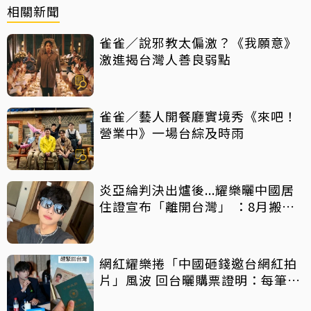
相關新聞
雀雀／說邪教太偏激？《我願意》
激進揭台灣人善良弱點
雀雀／藝人開餐廳實境秀《來吧！
營業中》一場台綜及時雨
炎亞綸判決出爐後...耀樂曬中國居
住證宣布「離開台灣」 ：8月搬杭
州
網紅耀樂捲「中國砸錢邀台網紅拍
片」風波 回台曬購票證明：每筆都
親自買