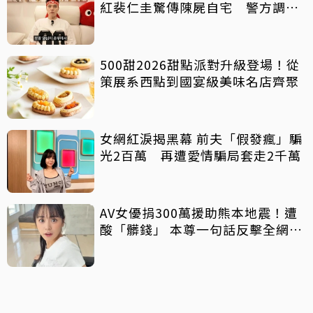
紅裴仁圭驚傳陳屍自宅 警方調查
中
500甜2026甜點派對升級登場！從
策展系西點到國宴級美味名店齊聚
女網紅淚揭黑幕 前夫「假發瘋」騙
光2百萬 再遭愛情騙局套走2千萬
AV女優捐300萬援助熊本地震！遭
酸「髒錢」 本尊一句話反擊全網力
挺