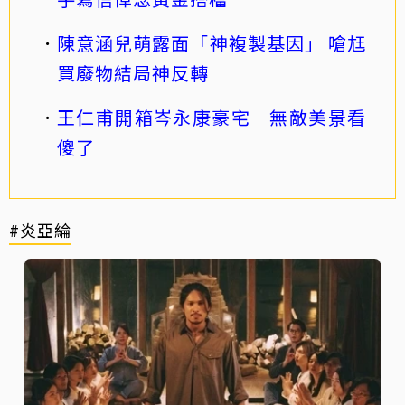
陳意涵兒萌露面「神複製基因」 嗆尪
買廢物結局神反轉
王仁甫開箱岑永康豪宅 無敵美景看
傻了
#炎亞綸