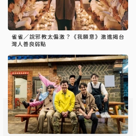
雀雀／說邪教太偏激？《我願意》激進揭台
灣人善良弱點