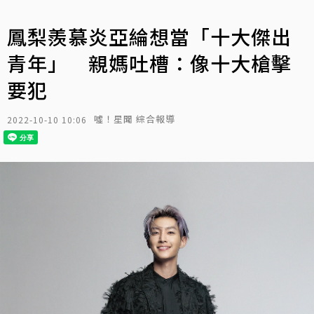
鳳梨羨慕炎亞綸想當「十大傑出
青年」 親媽吐槽：像十大槍擊
要犯
噓！星聞 綜合報導
2022-10-10 10:06