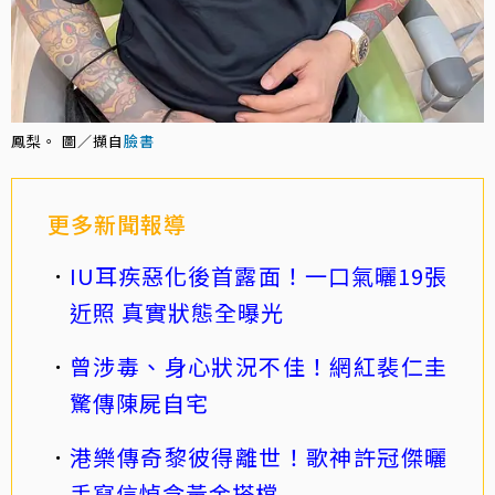
鳳梨。 圖／擷自
臉書
更多新聞報導
IU耳疾惡化後首露面！一口氣曬19張
近照 真實狀態全曝光
曾涉毒、身心狀況不佳！網紅裴仁圭
驚傳陳屍自宅
港樂傳奇黎彼得離世！歌神許冠傑曬
手寫信悼念黃金搭檔