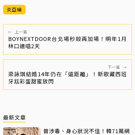
炎亞綸
←
上一篇
BOYNEXTDOOR台北場秒殺再加場！明年1月
林口連唱2天
下一篇
→
梁詠琪結婚14年仍在「遠距離」！新歌藏西班
牙尪彩蛋甜蜜放閃
最新文章
曾涉毒、身心狀況不佳！韓71萬網