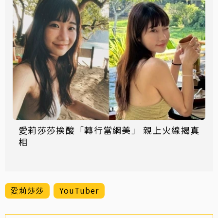
愛莉莎莎挨酸「轉行當網美」 親上火線揭真
相
愛莉莎莎
YouTuber