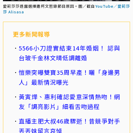
愛莉莎莎透露選擇邀柯文哲錄節目原因。圖／截自
YouTube／愛莉莎
莎 Alisasa
更多新聞報導
5566小刀證實結束14年婚姻！ 認與
台玻千金林文晴低調離婚
愷樂突曝雙寶35周早產！曬「身邊男
人」最新情況曝光
黃寅燁、惠利確認愛意深情熱吻！網
友「調亮影片」細看舌吻過程
直播主肥大叔46歲驟逝！昔競爭對手
丟丟妹留言哀悼