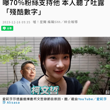
曝70%粉絲支持他 本人聽了吐露
「殘酷數字」
噓！星聞 編輯Shh／綜合報導
2023-12-16 09:35
愛莉莎莎透露選擇邀柯文哲錄節目原因。圖／截自
YouTube／愛莉莎
莎 Alisasa