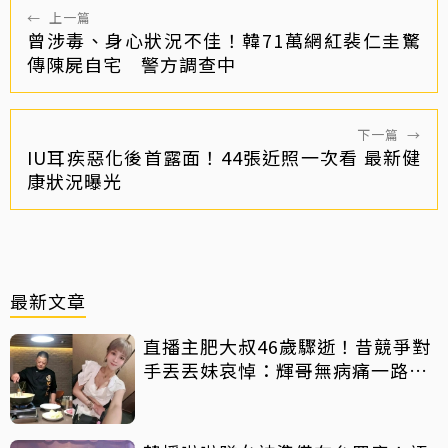
←
上一篇
曾涉毒、身心狀況不佳！韓71萬網紅裴仁圭驚
傳陳屍自宅 警方調查中
下一篇
→
IU耳疾惡化後首露面！44張近照一次看 最新健
康狀況曝光
最新文章
直播主肥大叔46歲驟逝！昔競爭對
手丟丟妹哀悼：輝哥無病痛一路好
走