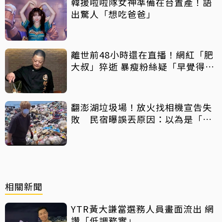
韓援啦啦隊女神準備在台置產！語
出驚人「想吃爸爸」
離世前48小時還在直播！網紅「肥
大叔」猝逝 暴瘦粉絲疑「早覺得不
對」
翻澎湖垃圾場！放火找相機宣告失
敗 民宿曝誤丟原因：以為是「按
摩棒」 喊話已和解勿出征
相關新聞
YTR黃大謙當選務人員畫面流出 網
讚「低調務實」