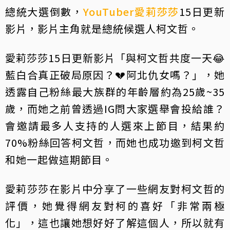
總統大選倒數，
YouTuber
愛莉莎莎
15日更新
影片，影片主角就是總統候選人柯文哲。
愛莉莎莎15日更新影片「與柯文哲共度一天😂
藍白合真正破局原因？💔阿北仇女嗎？」，她
透露自己粉絲最大族群的年齡層約為25歲~35
歲，而她之前曾透過IG問大家選舉會投給誰？
會邀請最多人支持的人選來上節目，結果約
70%粉絲回答柯文哲，而她也成功邀到柯文哲
和她一起做這期節目。
愛莉莎莎在影片中分享了一些網友對柯文哲的
評價，她覺得網友對柯的喜好「非常兩極
化」，這也讓她想好好了解這個人，所以就有