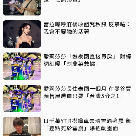
蕾拉曝呼麻後收詛咒私訊 反擊嗆：
我會不要臉的活著
愛莉莎莎「遊泰國直接買房」 財經
網紅曝「割韭菜數據」
愛莉莎莎長住泰國一個月 在曼谷買
預售屋房價只要「台灣5分之1」
日千萬YTR搭纜車去滑雪遇強震 驚
「差點死於雪崩」曝搖動畫面