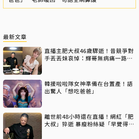
最新文章
直播主肥大叔46歲驟逝！昔競爭對
手丟丟妹哀悼：輝哥無病痛一路好
走
韓援啦啦隊女神準備在台置產！語
出驚人「想吃爸爸」
離世前48小時還在直播！網紅「肥
大叔」猝逝 暴瘦粉絲疑「早覺得不
對」