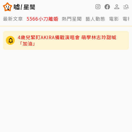
4歲兒緊盯AKIRA備戰演唱會 萌學林志玲甜喊
最新文章
5566小刀離婚
熱門星聞
藝人動態
電影
電
「加油」
29歲男偶像「寵粉」誤觸法遭警約談！公開露面
呼籲遵守法規