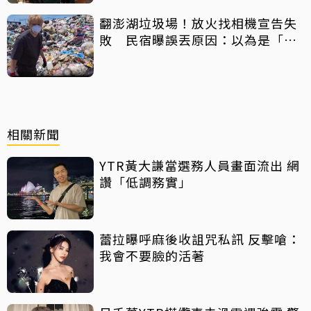
翻澎湖垃圾場！放火找相機宣告失
敗 民宿曝誤丟原因：以為是「按
摩棒」 喊話已和解勿出征
相關新聞
YTR黃大謙當選務人員畫面流出 網
讚「低調務實」
蕾拉曝呼麻後收詛咒私訊 反擊嗆：
我會不要臉的活著