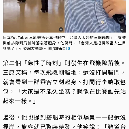
日本YouTuber三原慧悟分享他眼中「台灣人太急的三個瞬間」，從登
機前排隊到飛機降落急著起身，他笑問：「台灣人是把排隊當人生目
標嗎？」引發網友熱議。 圖/翻攝自
IG
第二個「急性子時刻」則發生在飛機降落後。
三原笑稱，每次飛機剛觸地，還沒打開艙門，
就會看到一群乘客立刻起身、打開行李艙取包
包，「大家是不能久坐嗎？就像在比賽誰先站
起來一樣。」
最後，他也提到搭船時的相似場景──船還沒
靠岸，旅客就已整裝待發。他笑說：「難道台