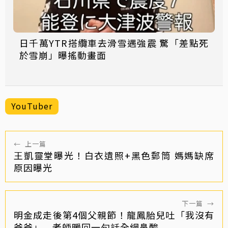
日千萬YTR搭纜車去滑雪遇強震 驚「差點死
於雪崩」曝搖動畫面
YouTuber
←
上一篇
王凱靈堂曝光！白衣遺照+黑色郵筒 媽媽缺席
原因曝光
下一篇
→
明金成走後第4個父親節！龍鳳胎兒吐「我沒有
爸爸」 老師暖回一句話全網鼻酸