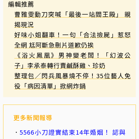
編輯推薦
曹雅雯動刀突喊「最後一站閻王殿」 親
揭現況
好味小姐翻車！一句「合法撿屍」惹怒
全網 尪阿斷急刪片道歉仍挨
《浴火鳳凰》男神變老闆！「幻波公
子」李承泰轉行賣鹹酥雞、珍奶
整理包／閃兵風暴燒不停！35位藝人免
役「病因清單」掀網炸鍋
更多新聞報導
5566小刀證實結束14年婚姻！ 認與