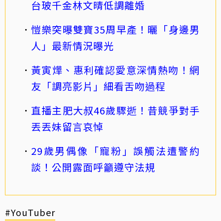
台玻千金林文晴低調離婚
愷樂突曝雙寶35周早產！曬「身邊男
人」最新情況曝光
黃寅燁、惠利確認愛意深情熱吻！網
友「調亮影片」細看舌吻過程
直播主肥大叔46歲驟逝！昔競爭對手
丟丟妹留言哀悼
29歲男偶像「寵粉」誤觸法遭警約
談！公開露面呼籲遵守法規
#YouTuber