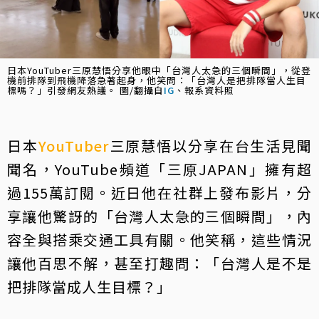
日本YouTuber三原慧悟分享他眼中「台灣人太急的三個瞬間」，從登
機前排隊到飛機降落急著起身，他笑問：「台灣人是把排隊當人生目
標嗎？」引發網友熱議。 圖/翻攝自
IG
、報系資料照
日本
YouTuber
三原慧悟以分享在台生活見聞
聞名，YouTube頻道「三原JAPAN」擁有超
過155萬訂閱。近日他在社群上發布影片，分
享讓他驚訝的「台灣人太急的三個瞬間」，內
容全與搭乘交通工具有關。他笑稱，這些情況
讓他百思不解，甚至打趣問：「台灣人是不是
把排隊當成人生目標？」