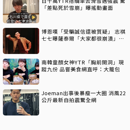
日千萬YTR搭纜車去滑雪遇強震 驚
「差點死於雪崩」曝搖動畫面
博恩嘆「受騙誠信還被質疑」 志祺
七七曝薩泰爾「大家都很崩潰」：
他們是受害者
南韓童顏女神YTR「胸前開洞」現
蹤九份 品嘗美食網直呼：大籠包
Joeman出事後暴瘦一大圈 消風22
公斤最新自拍震驚全網