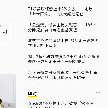
71歲姜厚任戀上小2輪女友！ 她曝
「七世因緣」：3歲就認定是他
「五燈獎」最美主持人報喜！「185公
篇
→
分帥兒」要百萬名畫當賀禮
！明
演藝工會終於聯絡上田路路 她一聽這名
字卻立刻掛電話
獨／2個小孩赴美要燒2千萬 曲艾玲嘆後
輩削價只拿她十分之一酬勞競爭
母親病逝昔日家醜再掀！侯炳瑩認封鎖
哥哥侯冠群 兩度抗癌近況曝光
即時
女兒給她不及格！六月被爆「常不在