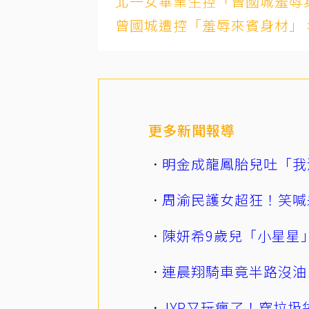
北一女畢業生控「曾國城羞辱
曾國城遭控「羞辱來賓身材」
更多新聞報導
明金成龍鳳胎兒吐「我
周渝民護女超狂！笑喊
陳妍希9歲兒「小星星
連晨翔騎車竟半路沒油
JYP又玩瘋了！穿垃圾