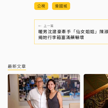
公視
曾國城
←
上一篇
暖男沈建豪牽手「仙女姐姐」陳
揭她行李箱塞滿藥嚇壞
最新文章