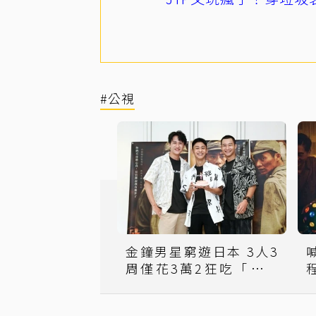
#公視
金鐘男星窮遊日本 3人3
周僅花3萬2狂吃「即期
品」