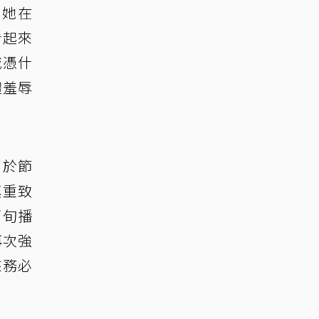
，她在
看起來
城憑什
體羞辱
，於節
慎重致
下旬播
再次強
來務必