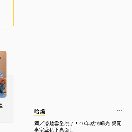
運
哈燒
獨／潘越雲全說了！40年感情曝光 揭開
李宗盛私下真面目