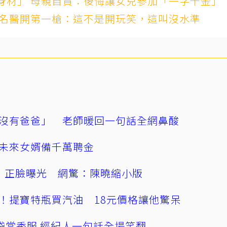
身材」 母親自責：後悔讓女兒參加「一字千金」
 名醫開第一槍：這不是開玩笑，這叫沒水準
沒有爸爸」 老師暖回一句話全網鼻酸
未來女婿備千萬聘金
」正臉曝光 網驚：陳曉縮小版
！提寶特瓶買汽油 18元價格讓他驚呆
袋當秀服 經紀人一句話全場笑翻