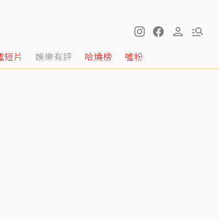
噓短片
娛樂有評
哈燒榜
噓粉