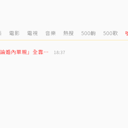
態
電影
電視
音樂
熱搜
500齣
500歌
獨／把父親名字刺手上！楊千霈感念「無論婚內單親」全靠老爸當後盾
18:37