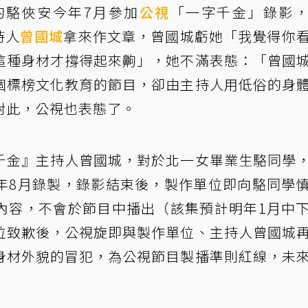
的駱俠安今年7月參加
公視
「一字千金」錄影
持人
曾國城
拿來作文章，曾國城虧她「我覺得你
這種身材才撐得起來齁」，她不滿表態：「曾國
個標榜文化教育的節目，卻由主持人用低俗的身
對此，公視也表態了。
千金』主持人曾國城，對於北一女畢業生駱同學
年8月錄製，錄影結束後，製作單位即向駱同學
內容，不會於節目中播出（該集預計明年1月中
位致歉後，公視旋即與製作單位、主持人曾國城
身材外貌的冒犯，為公視節目製播準則紅線，未