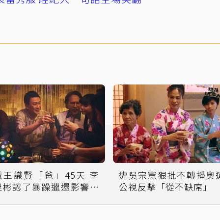
喊王識賢「爸」45天 李
遭吳宗憲狠批不轉播奧
程彬認了暴躁邋遢影響家
公視反擊「從不缺席」
人