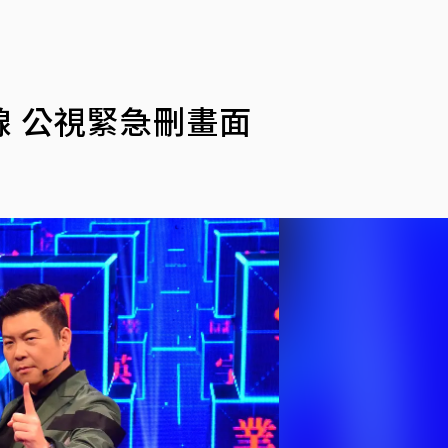
 公視緊急刪畫面