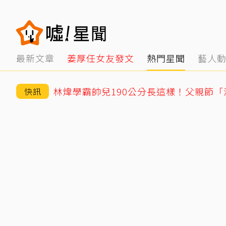
最新文章
姜厚任女友發文
熱門星聞
藝人
林煒學霸帥兒190公分長這樣！父親節
快訊