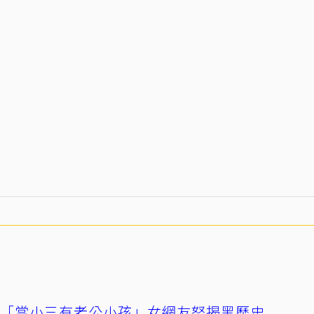
爆「當小三有老公小孩」女網友怒揭黑歷史