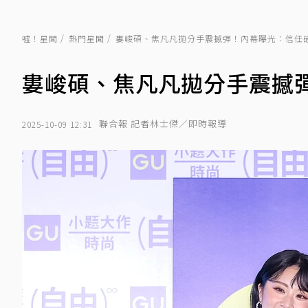
噓！星聞
熱門星聞
婁峻碩、焦凡凡拋分手震撼彈！內幕曝光：信任
婁峻碩、焦凡凡拋分手震撼
聯合報 記者林士傑／即時報導
2025-10-09 12:31