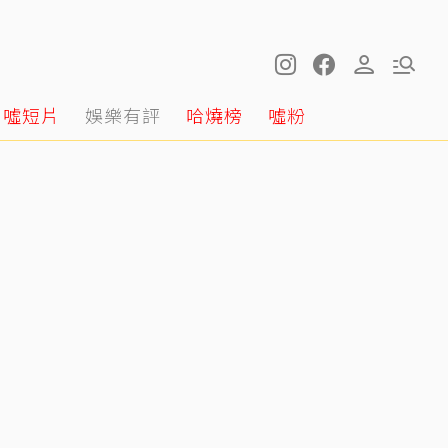
噓短片
娛樂有評
哈燒榜
噓粉