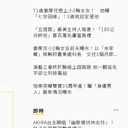
71歲姜厚任戀上小2輪女友！ 她曝
「七世因緣」：3歲就認定是他
「五燈獎」最美主持人報喜！「185公
分帥兒」要百萬名畫當賀禮
姜厚任小2輪女友前夫曝光！以「余家
菁」嫁縣府農業處科長 交往3個月即...
演藝工會終於聯絡上田路路 她一聽這名
字卻立刻掛電話
愷樂突曝雙寶35周早產！曬「身邊男
人」最新情況曝光
即時
AKIRA台北開唱「幽默模仿林志玲」！