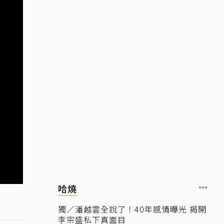
哈燒
獨／潘越雲全說了！40年感情曝光 揭開
李宗盛私下真面目