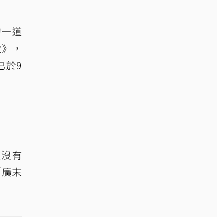
的一道
秋》，
已於9
位沒有
「廣末