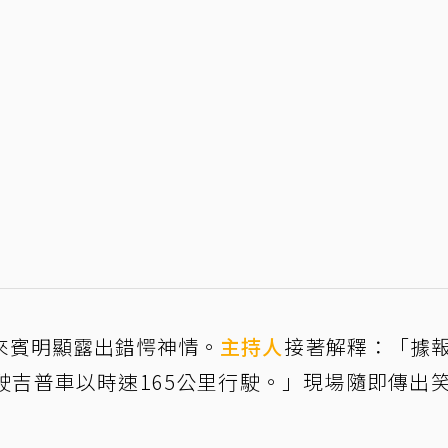
來賓明顯露出錯愕神情。
主持人
接著解釋：「據
駛吉普車以時速165公里行駛。」現場隨即傳出