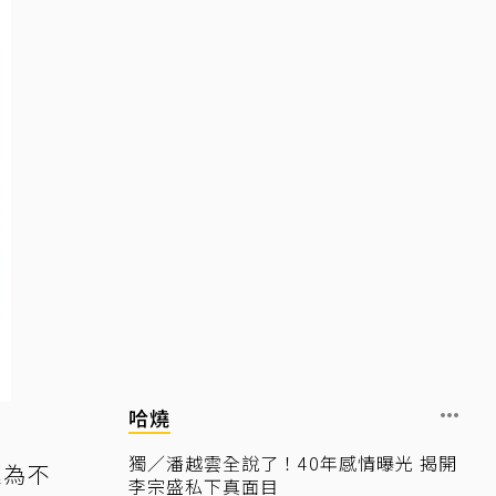
哈燒
獨／潘越雲全說了！40年感情曝光 揭開
極為不
李宗盛私下真面目