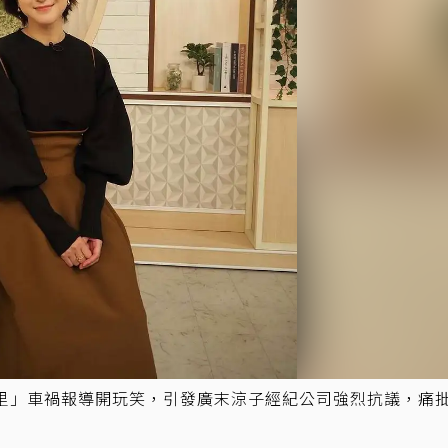
65公里」車禍報導開玩笑，引發廣末涼子經紀公司強烈抗議，痛