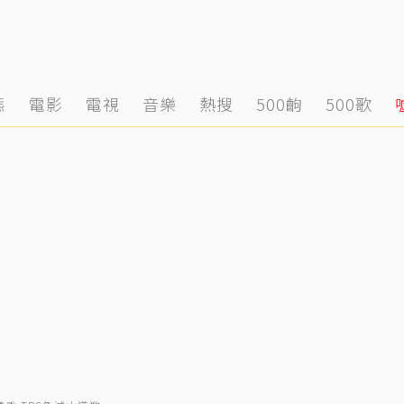
態
電影
電視
音樂
熱搜
500齣
500歌