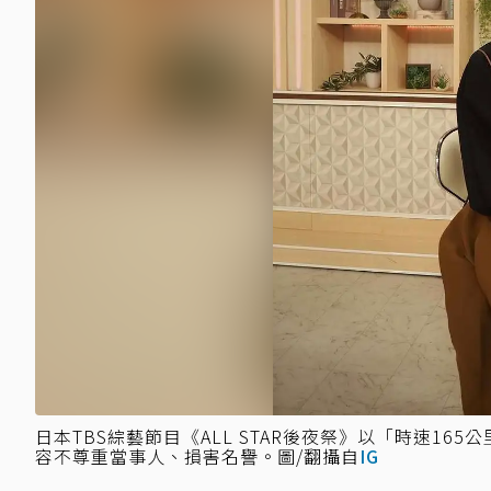
日本TBS綜藝節目《ALL STAR後夜祭》以「時速1
容不尊重當事人、損害名譽。圖/翻攝自
IG