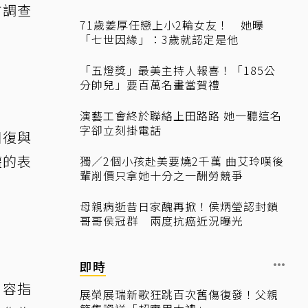
方調查
71歲姜厚任戀上小2輪女友！ 她曝
「七世因緣」：3歲就認定是他
「五燈獎」最美主持人報喜！「185公
分帥兒」要百萬名畫當賀禮
演藝工會終於聯絡上田路路 她一聽這名
字卻立刻掛電話
回復與
權的表
獨／2個小孩赴美要燒2千萬 曲艾玲嘆後
輩削價只拿她十分之一酬勞競爭
母親病逝昔日家醜再掀！侯炳瑩認封鎖
哥哥侯冠群 兩度抗癌近況曝光
即時
內容指
展榮展瑞新歌狂跳百次舊傷復發！父親