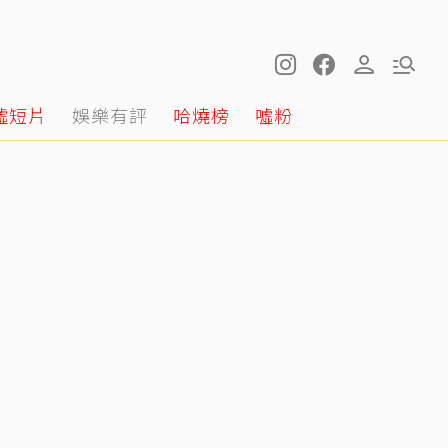
噓短片
娛樂有評
哈燒榜
噓粉