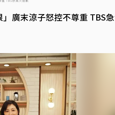
重 TBS急滅火道歉
」廣末涼子怒控不尊重 TBS