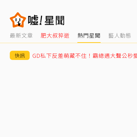
最新文章
肥大叔猝逝
熱門星聞
藝人動態
快訊