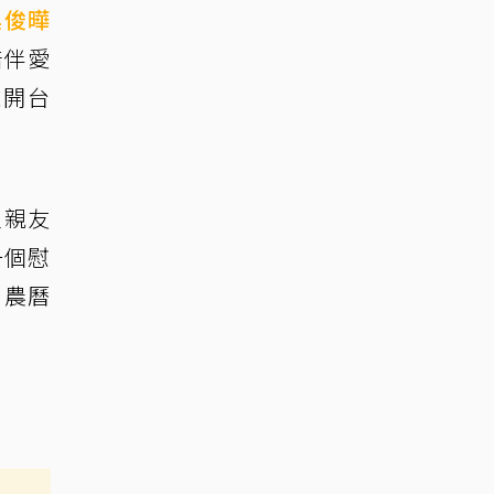
具俊曄
陪伴愛
離開台
家親友
一個慰
，農曆