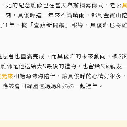
年，她的紀念雕像也在當天舉辦揭幕儀式，老公
一刻，具俊曄這一年來不論晴雨，都到金寶山
了1年，據「壹蘋新聞網」報導，具俊曄也將
追思會也圓滿完成，而具俊曄的未來動向，據S
，雕像是他送給大S最後的禮物，也留給S家親友
姜元來
和始源跨海陪伴，讓具俊曄的心情好很多
，應該會回韓國陪媽媽和姊姊一起過年。