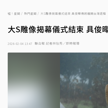
噓！星聞
熱門星聞
大S雕像揭幕儀式結束 具俊曄傳將離開台灣返韓
大S雕像揭幕儀式結束 具俊
聯合報 記者林怡秀／即時報導
2026-02-04 13:47