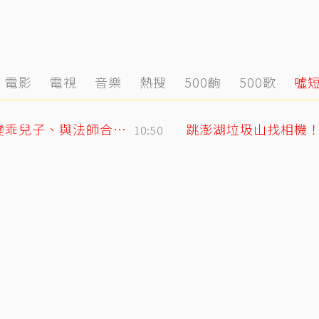
電影
電視
音樂
熱搜
500齣
500歌
噓
GD私下反差萌藏不住！霸總遇大聲公秒變乖兒子、與法師合照掀網暴動
跳澎湖垃圾山找相機
10:50