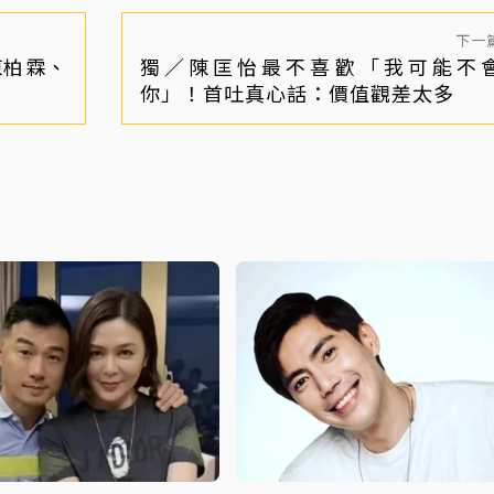
下一
陳柏霖、
獨／陳匡怡最不喜歡「我可能不
你」！首吐真心話：價值觀差太多