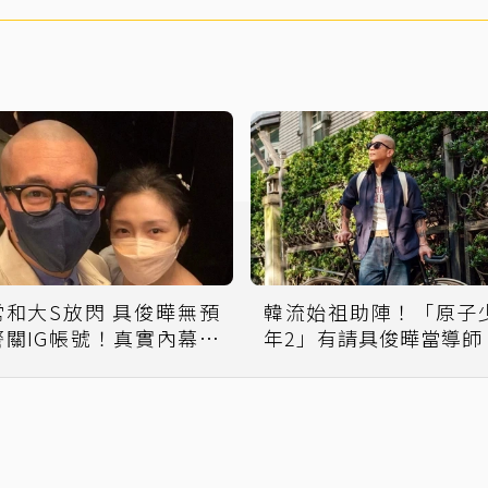
和大S放閃 具俊曄無預
韓流始祖助陣！「原子
警關IG帳號！真實內幕曝
年2」有請具俊曄當導師
光了