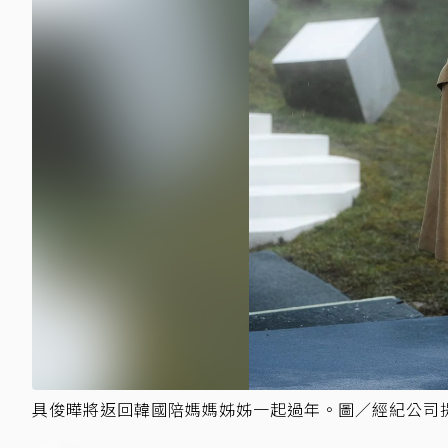
具俊曄將返回韓國陪媽媽姊姊一起過年。圖／經紀公司