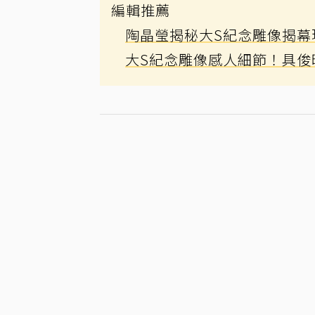
編輯推薦
陶晶瑩揭秘大S紀念雕像揭幕
大S紀念雕像感人細節！具俊