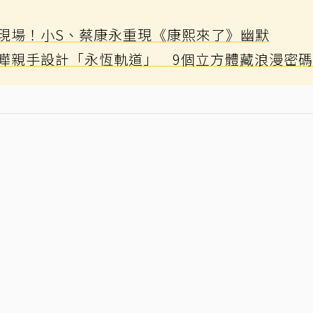
現場！小S、蔡康永重現《康熙來了》幽默
曄親手設計「永恆軌道」 9個立方體藏浪漫密碼