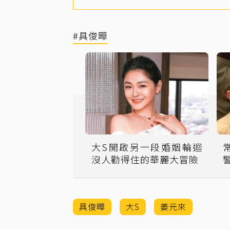
#具俊曄
大S開啟另一段婚姻輪迴
常
沒人勸得住的華麗大冒險
具俊曄
大S
姜元來