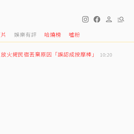
短片
娛樂有評
哈燒榜
噓粉
！放火揭民宿丟棄原因「誤認成按摩棒」
10:20