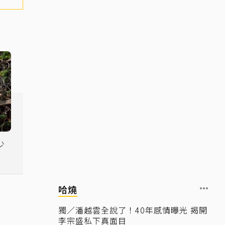
少
哈燒
獨／潘越雲全說了！40年感情曝光 揭開
李宗盛私下真面目