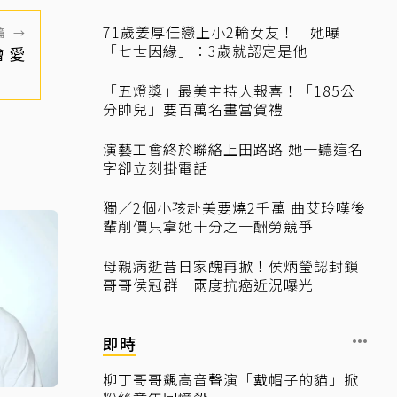
71歲姜厚任戀上小2輪女友！ 她曝
篇
→
「七世因緣」：3歲就認定是他
會愛
「五燈獎」最美主持人報喜！「185公
分帥兒」要百萬名畫當賀禮
演藝工會終於聯絡上田路路 她一聽這名
字卻立刻掛電話
獨／2個小孩赴美要燒2千萬 曲艾玲嘆後
輩削價只拿她十分之一酬勞競爭
母親病逝昔日家醜再掀！侯炳瑩認封鎖
哥哥侯冠群 兩度抗癌近況曝光
即時
柳丁哥哥飆高音聲演「戴帽子的貓」掀