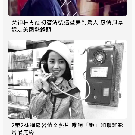
女神林青霞初嘗清裝造型美到驚人 感情風暴
遠走美國避鋒頭
2秦2林稱霸愛情文藝片 唯獨「她」和瓊瑤影
片最無緣