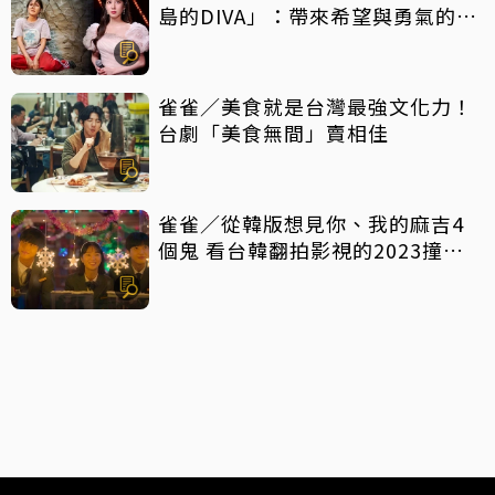
島的DIVA」：帶來希望與勇氣的反
轉好劇，放手一搏吧
雀雀／美食就是台灣最強文化力！
台劇「美食無間」賣相佳
雀雀／從韓版想見你、我的麻吉4
個鬼 看台韓翻拍影視的2023撞擊
現場