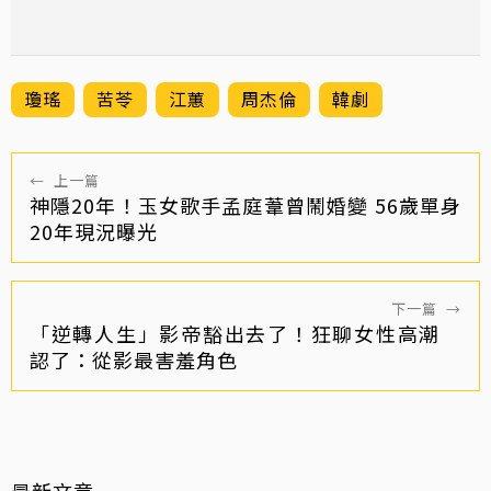
瓊瑤
苦苓
江蕙
周杰倫
韓劇
←
上一篇
神隱20年！玉女歌手孟庭葦曾鬧婚變 56歲單身
20年現況曝光
下一篇
→
「逆轉人生」影帝豁出去了！狂聊女性高潮
認了：從影最害羞角色
最新文章