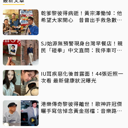
乾爹黎彼得病逝！黃宗澤慟悼：他
希望大家開心 昔曾出手救急數十
萬手術費
SJ始源無預警現身台灣早餐店！親
民「碰拳」中文直問：我停車可以
嗎？
IU耳疾惡化後首露面！44張近照一
次看 最新健康狀況曝光
港樂傳奇黎彼得離世！歌神許冠傑
曬手寫信悼念黃金搭檔：音樂路上
感恩有您