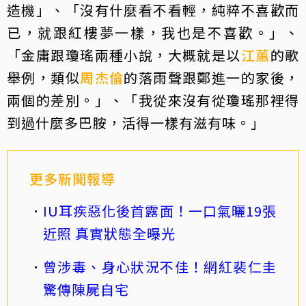
造機」、「沒有什麼看不看輕，純粹不喜歡而
已，就跟紅樓夢一樣，我也是不喜歡。」、
「金庸跟瓊瑤兩種小說，大概就是以
江蕙
的歌
舉例，類似
周杰倫
的落雨聲跟鄭進一的家後，
兩個的差別。」、「我從來沒有從瓊瑤那裡得
到過什麼多巴胺，活得一樣有滋有味。」
更多新聞報導
IU耳疾惡化後首露面！一口氣曬19張
近照 真實狀態全曝光
曾涉毒、身心狀況不佳！網紅裴仁圭
驚傳陳屍自宅