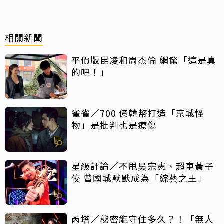
相關新聞
平價版昆凌和周杰倫 網驚「這是真
的吧！」
雀雀／700 億韓幣打造「京城怪
物」是批判也是療傷
星級評論／不甩吳宗憲、超車黃子
佼 曾國城默默成為「綜藝之王」
芮塔／秘密能守住多久？！「無人