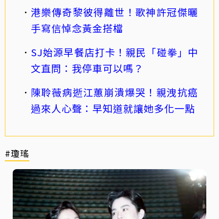
港樂傳奇黎彼得離世！歌神許冠傑曬
手寫信悼念黃金搭檔
SJ始源早餐店打卡！親民「碰拳」中
文直問：我停車可以嗎？
陳聆薇病逝江蕙崩潰爆哭！親洩抗癌
過來人心聲：早知道就讓她多化一點
#瓊瑤