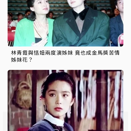
林青霞與恬妞兩度演姊妹 竟也成金馬獎苦情
姊妹花？