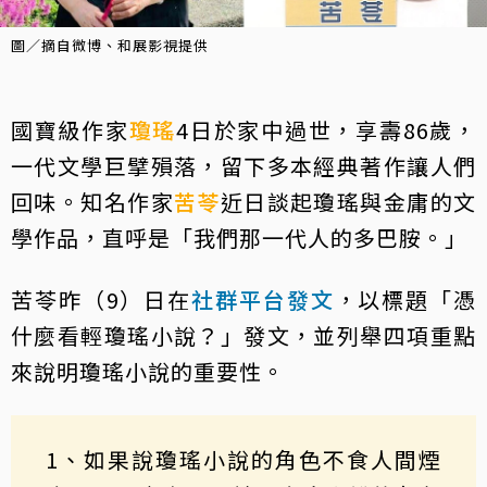
圖／摘自微博、和展影視提供
國寶級作家
瓊瑤
4日於家中過世，享壽86歲，
一代文學巨擘殞落，留下多本經典著作讓人們
回味。知名作家
苦苓
近日談起瓊瑤與金庸的文
學作品，直呼是「我們那一代人的多巴胺。」
苦苓昨（9）日在
社群平台發文
，以標題「憑
什麼看輕瓊瑤小說？」發文，並列舉四項重點
來說明瓊瑤小說的重要性。
1、如果說瓊瑤小說的角色不食人間煙