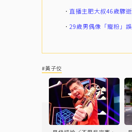
直播主肥大叔46歲驟
29歲男偶像「寵粉」
#黃子佼
星級評論／不甩吳宗憲、