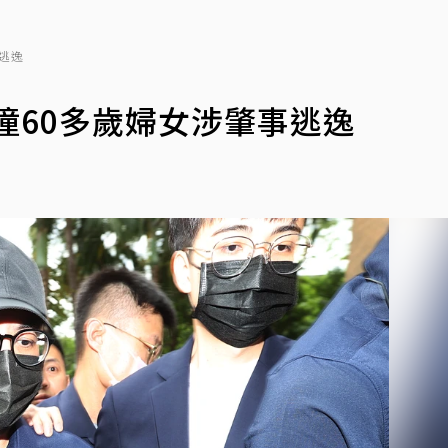
逃逸
撞60多歲婦女涉肇事逃逸