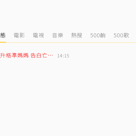
動態
電影
電視
音樂
熱搜
500齣
500歌
北影影后李亦捷父親節拋喜訊！曬產檢照升格準媽媽 告白亡父超感人
14:15