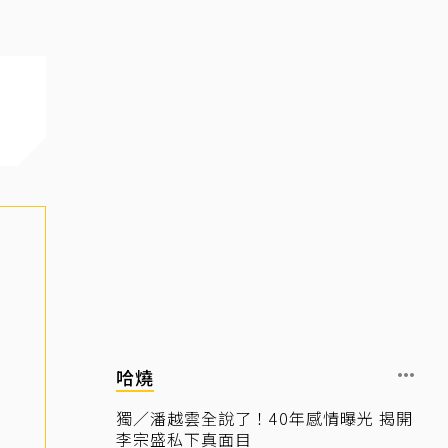
哈燒
獨／潘越雲全說了！40年感情曝光 揭開
李宗盛私下真面目