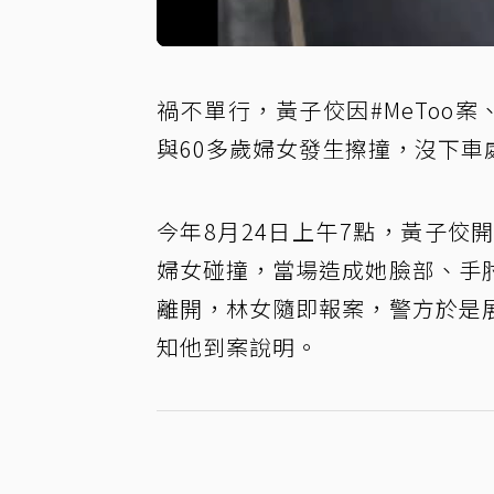
禍不單行，
黃子佼
因
#MeToo
案
與60多歲婦女發生擦撞，沒下
今年8月24日上午7點，黃子
婦女碰撞，當場造成她臉部、手
離開，林女隨即報案，警方於是
知他到案說明。