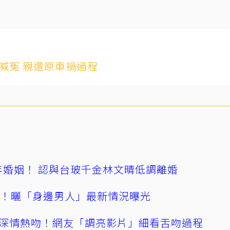
喊冤 親還原車禍過程
4年婚姻！ 認與台玻千金林文晴低調離婚
產！曬「身邊男人」最新情況曝光
深情熱吻！網友「調亮影片」細看舌吻過程