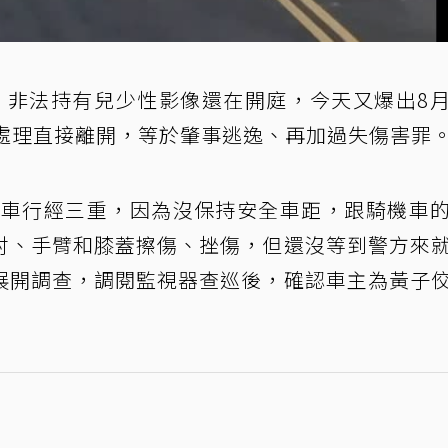
、非法持有兒少性影像還在開庭，今天又爆出8
車處理直接離開，等於肇事逃逸、再加過失傷害罪
佼開車行經三重，因為沒保持安全車距，跟騎機車
肘、手臂和膝蓋擦傷、挫傷，但還沒等到警方來
展開調查，調閱監視器查巡後，確認車主為黃子