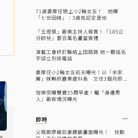
71歲姜厚任戀上小2輪女友！ 她曝
「七世因緣」：3歲就認定是他
「五燈獎」最美主持人報喜！「185公
分帥兒」要百萬名畫當賀禮
演藝工會終於聯絡上田路路 她一聽這名
字卻立刻掛電話
姜厚任小2輪女友前夫曝光！以「余家
菁」嫁縣府農業處科長 交往3個月即...
愷樂突曝雙寶35周早產！曬「身邊男
人」最新情況曝光
即時
父親節廖峻前妻餵飯畫面曝光！ 兒動
縱