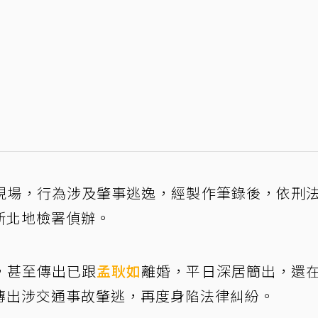
現場，行為涉及肇事逃逸，經製作筆錄後，依刑
新北地檢署偵辦。
，甚至傳出已跟
孟耿如
離婚，平日深居簡出，還
傳出涉交通事故肇逃，再度身陷法律糾紛。