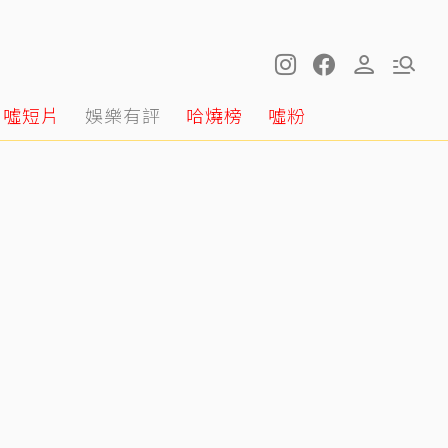
噓短片
娛樂有評
哈燒榜
噓粉