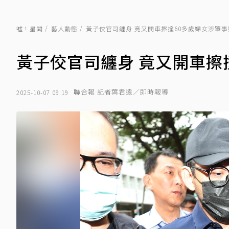
噓！星聞
藝人動態
黃子佼官司纏身 竟又開車擦撞60多歲婦女涉肇事
黃子佼官司纏身 竟又開車擦
聯合報 記者葉君遠／即時報導
2025-10-07 09:19