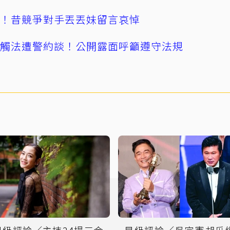
逝！昔競爭對手丟丟妹留言哀悼
誤觸法遭警約談！公開露面呼籲遵守法規
星級評論／主持24場三金
星級評論／吳宗憲胡瓜