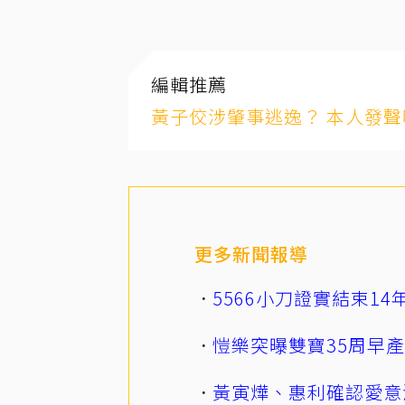
編輯推薦
黃子佼涉肇事逃逸？ 本人發聲
更多新聞報導
5566小刀證實結束1
愷樂突曝雙寶35周早
黃寅燁、惠利確認愛意