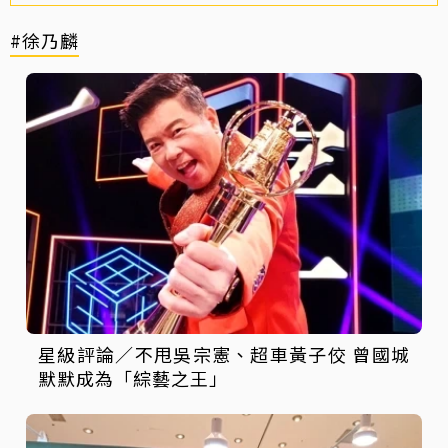
#徐乃麟
星級評論／不甩吳宗憲、超車黃子佼 曾國城
默默成為「綜藝之王」