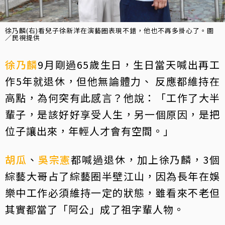
徐乃麟(右)看兒子徐新洋在演藝圈表現不錯，他也不再多掛心了。圖
／民視提供
徐乃麟
9月剛過65歲生日，生日當天喊出再工
作5年就退休，但他無論體力、 反應都維持在
高點，為何突有此感言？他說：「工作了大半
輩子，是該好好享受人生，另一個原因，是把
位子讓出來，年輕人才會有空間。」
胡瓜
、
吳宗憲
都喊過退休，加上徐乃麟，3個
綜藝大哥占了綜藝圈半壁江山，因為長年在娛
樂中工作必須維持一定的狀態，雖看來不老但
其實都當了「阿公」成了祖字輩人物。