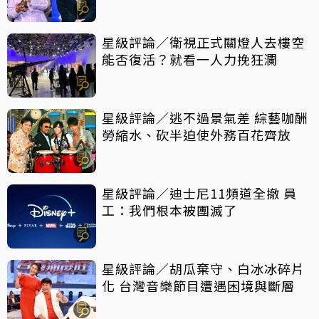
星級評論／衛視正式關燈人去樓空
能否復活？就看一人力挽狂瀾
星級評論／逃不過景氣差 綜藝咖酬
勞縮水、砍半迫使外務百花齊放
星級評論／迪士尼11頻道全撤 員
工：我們根本被團滅了
星級評論／胡瓜棄守、白冰冰碎片
化 台灣音樂節目遭遇困境與斷層