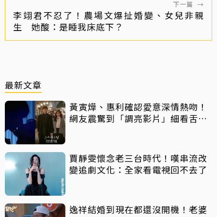
下一篇
→
李翊君不忍了！農場文爆扯婚變、女兒非親
生 她酸：是睡我床底下？
最新文章
黃寅燁、惠利確認愛意深情熱吻！
網友震驚到「調亮影片」細看舌吻
過程
賈靜雯懷念老三台時代！嘆串流改
變追劇文化：全家看電視回不去了
逸祥結婚到現在都還沒開機！老婆