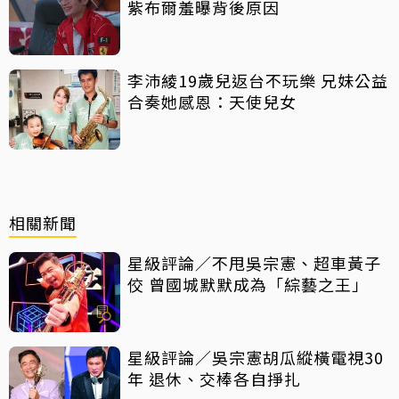
紫布爾羞曝背後原因
李沛綾19歲兒返台不玩樂 兄妹公益
合奏她感恩：天使兒女
相關新聞
星級評論／不甩吳宗憲、超車黃子
佼 曾國城默默成為「綜藝之王」
星級評論／吳宗憲胡瓜縱橫電視30
年 退休、交棒各自掙扎