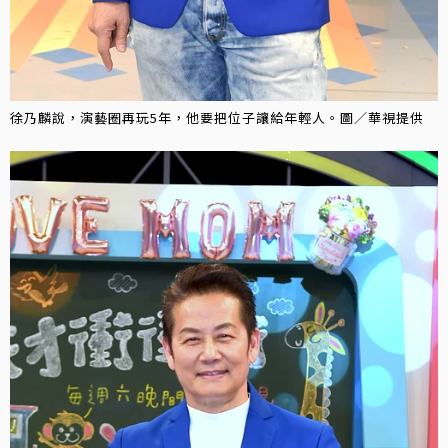
徐乃麟說，演藝圈再玩5年，他要把位子讓給年輕人。圖／華視提供