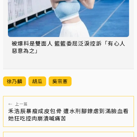
被爆料是雙面人 籃籃委屈泛淚控訴「有心人
惡意為之」
徐乃麟
胡瓜
吳宗憲
←
上一篇
禾浩辰暴瘦成皮包骨 遭水刑腳鐐虐到滿臉血看
她狂吃控肉崩潰喊痛苦