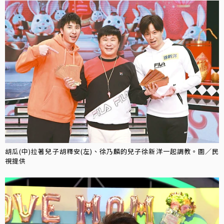
胡瓜(中)拉著兒子胡釋安(左)、徐乃麟的兒子徐新洋一起調教。圖／民
視提供