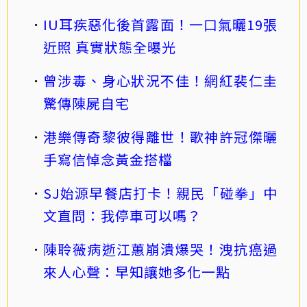
IU耳疾惡化後首露面！一口氣曬19張
近照 真實狀態全曝光
曾涉毒、身心狀況不佳！網紅裴仁圭
驚傳陳屍自宅
港樂傳奇黎彼得離世！歌神許冠傑曬
手寫信悼念黃金搭檔
SJ始源早餐店打卡！親民「碰拳」中
文直問：我停車可以嗎？
陳聆薇病逝江蕙崩潰爆哭！洩抗癌過
來人心聲：早知讓她多化一點