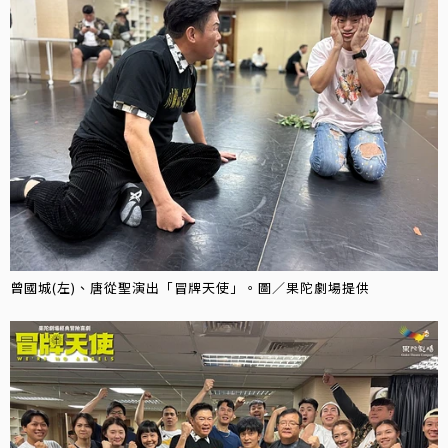
曾國城(左)、唐從聖演出「冒牌天使」。圖／果陀劇場提供