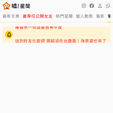
最新文章
姜厚任公開女友
熱門星聞
藝人動態
電影
電
送別好友化妝師 張韶涵在台露面！孫燕姿也來了
獨／韓女嫌台男「很臭」掀熱議！唐綺陽砸百萬
推香水一句話替台男平反