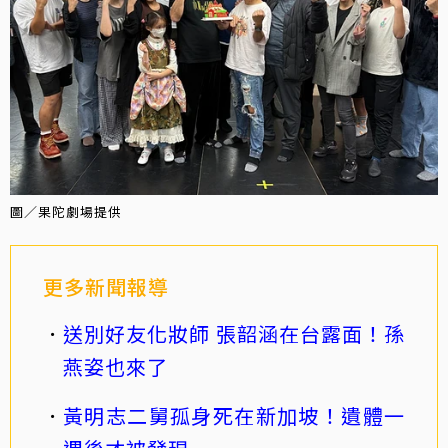
圖／果陀劇場提供
更多新聞報導
送別好友化妝師 張韶涵在台露面！孫
燕姿也來了
黃明志二舅孤身死在新加坡！遺體一