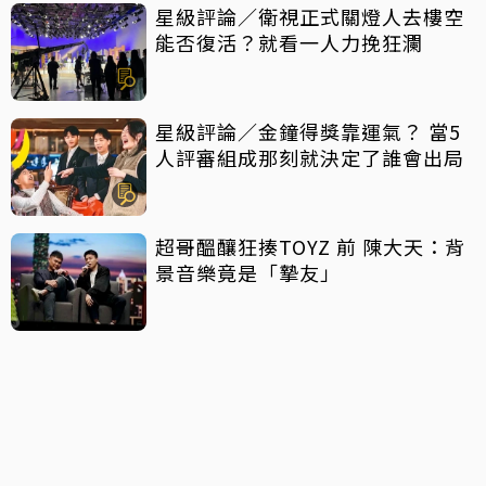
星級評論／衛視正式關燈人去樓空
能否復活？就看一人力挽狂瀾
星級評論／金鐘得獎靠運氣？ 當5
人評審組成那刻就決定了誰會出局
超哥醞釀狂揍TOYZ 前 陳大天：背
景音樂竟是「摯友」