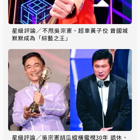
星級評論／不甩吳宗憲、超車黃子佼 曾國城
默默成為「綜藝之王」
星級評論／吳宗憲胡瓜縱橫電視30年 退休、