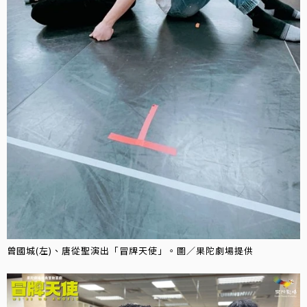
曾國城(左)、唐從聖演出「冒牌天使」。圖／果陀劇場提供