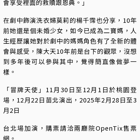
會享受裡面的救贖跟恩典。」
在劇中飾演洗衣婦莫莉的楊千霈也分享，10年
前她還是個未婚少女，如今已成為二寶媽，人
生經歷讓她對於劇中的媽媽角色有了全新的體
會與感受，陳大天10年前是台下的觀眾，沒想
到多年後可以參與其中，覺得簡直像做夢一
樣。
「冒牌天使」11月30日至12月1日於桃園登
場，12月22日苗北演出，2025年2月28日至3
月2日
台北場加演，購票請洽兩廳院OpenTix售票
網。