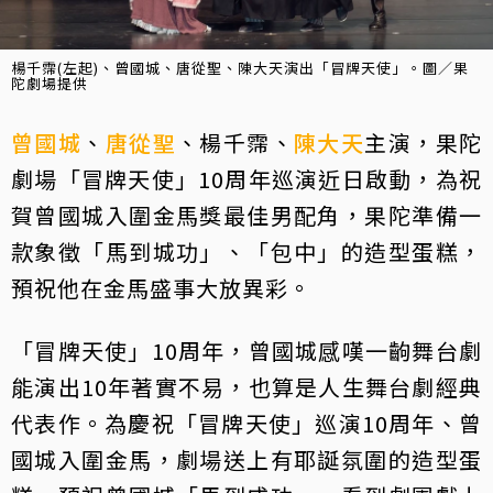
楊千霈(左起)、曾國城、唐從聖、陳大天演出「冒牌天使」。圖／果
陀劇場提供
曾國城
、
唐從聖
、楊千霈、
陳大天
主演，果陀
劇場「冒牌天使」10周年巡演近日啟動，為祝
賀曾國城入圍金馬獎最佳男配角，果陀準備一
款象徵「馬到城功」、「包中」的造型蛋糕，
預祝他在金馬盛事大放異彩。
「冒牌天使」10周年，曾國城感嘆一齣舞台劇
能演出10年著實不易，也算是人生舞台劇經典
代表作。為慶祝「冒牌天使」巡演10周年、曾
國城入圍金馬，劇場送上有耶誕氛圍的造型蛋