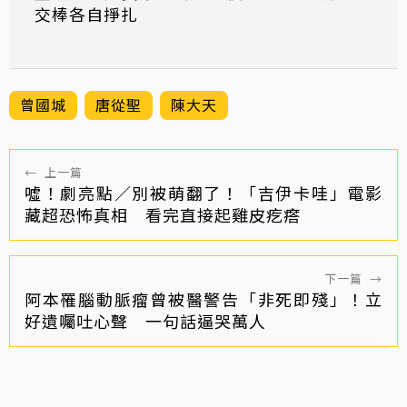
交棒各自掙扎
曾國城
唐從聖
陳大天
←
上一篇
噓！劇亮點／別被萌翻了！「吉伊卡哇」電影
藏超恐怖真相 看完直接起雞皮疙瘩
下一篇
→
阿本罹腦動脈瘤曾被醫警告「非死即殘」！立
好遺囑吐心聲 一句話逼哭萬人