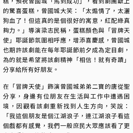
糕，預祝曾國城「馬到成功」，看到劇團獻上
的驚喜蛋糕，曾國城大笑：「太煽情了，太灑
狗血了！但這真的是個很好的寓意，紅配綠真
夠力。」導演梁志民稱，蛋糕顏色與「冒牌天
使」耶誕節氛圍相呼應，增添喜慶感，曾國城
也期許該劇能在每年耶誕節前夕成為定目劇，
為的就是希望將該劇精神「相信！就有奇蹟」
分享給所有好朋友。
在「冒牌天使」飾演曾國城弟弟二寶的唐從聖
分享，身邊有位朋友在生活與工作中遭遇困
境，因觀看該劇重新找到人生方向，笑說：
「我這個朋友是個江湖浪子，連江湖浪子看這
個戲都有感覺，我們一般庶民大眾應該看了更