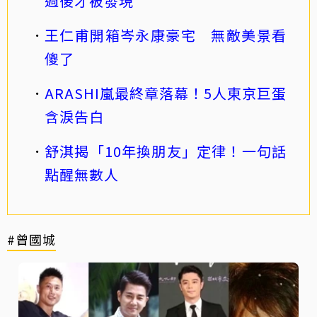
週後才被發現
王仁甫開箱岑永康豪宅 無敵美景看
傻了
ARASHI嵐最終章落幕！5人東京巨蛋
含淚告白
舒淇揭「10年換朋友」定律！一句話
點醒無數人
#曾國城