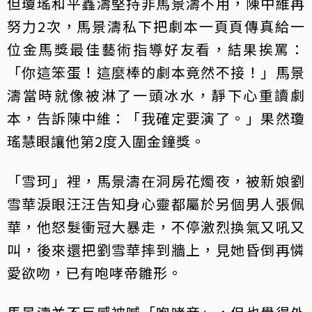
但瓊瑤和平鑫濤堅持非馬景濤不用，陳中維再
努力2次，馬景濤私下把劇本一頁頁傳真給一
位金馬獎最佳藝術指導好友看，結果挨罵：
「你這笨蛋！這麼棒的劇本竟然不接！」馬景
濤當時就像被淋了一頭冰水，靜下心重讀劇
本，告訴陳中維：「我確定要演了。」果然瓊
瑤慧眼讓他第2度入圍金鐘獎。
「雪珂」裡，馬景濤在洞房花燭夜，被新娘劉
雪華淚眼汪汪告知身心靈都屬於另個男人張佩
華，他怒髮衝冠大暴走，不停激烈換氣又吼又
叫，後來還把劉雪華摔到牆上，見她昏倒再憐
愛欲吻，已有咆哮帝雛形。