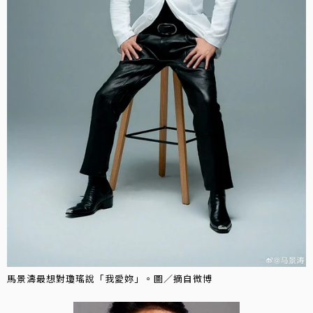
馬景濤最想對瓊瑤說「我愛妳」。圖／摘自微博