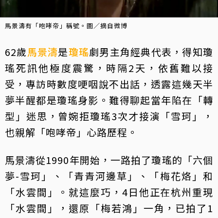
馬景濤有「咆哮帝」稱號。圖／摘自微博
62歲
馬景濤
是
瓊瑤
劇男主角經典代表，得知瓊
瑤死訊他極度震驚，時隔2天，依舊難以接
受，專訪時數度哽咽說不出話，透露這幾天半
夢半醒都是瓊瑤身影。難得聊起當年陷在「轉
型」迷思，曾婉拒瓊瑤3次才接演「雪珂」，
也親解「咆哮帝」心路歷程。
馬景濤從1990年開始，一路拍了瓊瑤的「六個
夢-雪珂」、「青青河邊草」、「梅花烙」和
「水雲間」。就這麼巧，4日他正在杭州重現
「水雲間」，還原「梅若鴻」一角，已拍了1