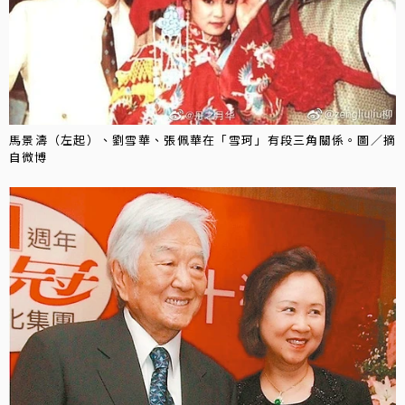
馬景濤（左起）、劉雪華、張佩華在「雪珂」有段三角關係。圖／摘
自微博