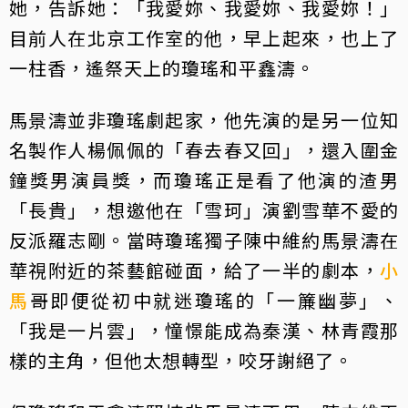
她，告訴她：「我愛妳、我愛妳、我愛妳！」
目前人在北京工作室的他，早上起來，也上了
一柱香，遙祭天上的瓊瑤和平鑫濤。
馬景濤並非瓊瑤劇起家，他先演的是另一位知
名製作人楊佩佩的「春去春又回」，還入圍金
鐘獎男演員獎，而瓊瑤正是看了他演的渣男
「長貴」，想邀他在「雪珂」演劉雪華不愛的
反派羅志剛。當時瓊瑤獨子陳中維約馬景濤在
華視附近的茶藝館碰面，給了一半的劇本，
小
馬
哥即便從初中就迷瓊瑤的「一簾幽夢」、
「我是一片雲」，憧憬能成為秦漢、林青霞那
樣的主角，但他太想轉型，咬牙謝絕了。