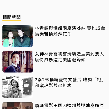
相關新聞
林青霞與恬妞兩度演姊妹 竟也成金
馬獎苦情姊妹花？
女神林青霞初嘗清裝造型美到驚人
感情風暴遠走美國避鋒頭
2秦2林稱霸愛情文藝片 唯獨「她」
和瓊瑤影片最無緣
瓊瑤電影王國因這部片迅速崩解原