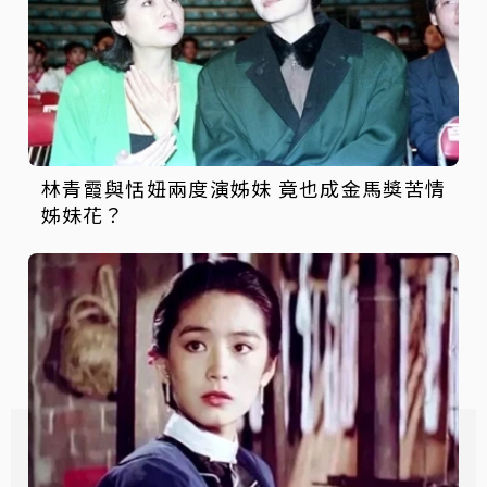
林青霞與恬妞兩度演姊妹 竟也成金馬獎苦情
姊妹花？