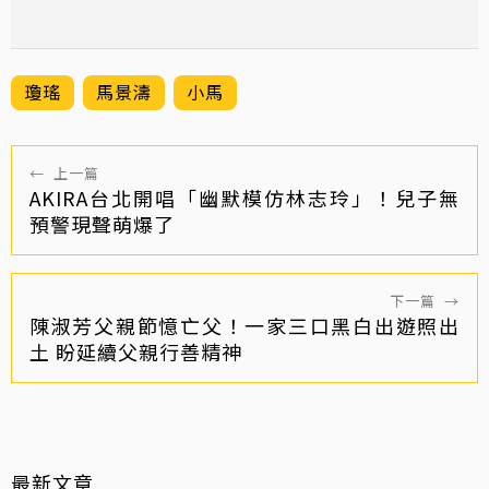
瓊瑤
馬景濤
小馬
←
上一篇
AKIRA台北開唱「幽默模仿林志玲」！兒子無
預警現聲萌爆了
下一篇
→
陳淑芳父親節憶亡父！一家三口黑白出遊照出
土 盼延續父親行善精神
最新文章