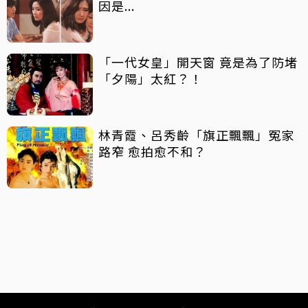
因是...
「一代女皇」開天窗 竟是為了防堵
「夕陽」太紅？！
林青霞、呂秀齡「旗正飄飄」冤家
路窄 愈拍愈不和？