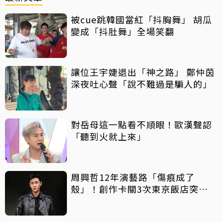
被cue跳韓國當紅「抖胸舞」 胡瓜
變成「抖肚舞」全場笑翻
讓位王宇婕退出「神之路」 鄭仲茵
深夜吐心聲「說不難過是騙人的」
對岳母這一點看不順眼！歐漢聲認
「聽到火就上來」
周興哲12年演藝路「傷痕成了
殼」！創作卡關3次東京飯店突找
回靈感