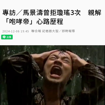
專訪／馬景濤曾拒瓊瑤3次 親解
「咆哮帝」心路歷程
聯合報 記者趙大智／即時報導
2024-12-06 19:45