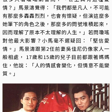
情？」馬景濤覺得：「我們都是凡人，不可能
有那麼多轟轟烈烈，也會有懷疑，但演這麼多
她筆下的角色之後，那麼多的問號堆積起來，
因而理解了原本不太理解的人生。」若問瓊瑤
對他最大影響？小馬毫不遲疑回：「堅信愛
情。」馬景濤跟第2任前妻吳佳尼仍像家人一
般相處， 17歲和15歲的兒子目前都跟著媽媽
住，他說：「人的情感會變化，但情意不能變
質。」