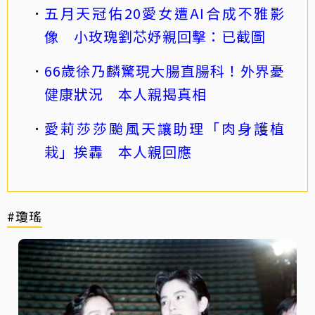
五月天冠佑20愛女遭AI合成不雅影
像 小玫瑰劉芯妤親回擊：已截圖
66歲徐乃麟驚現大腸直腸科！外界憂
健康狀況 本人親揭真相
愛莉莎莎颱風天讓助理「肉身護植
栽」挨轟 本人親回應
#瓊瑤