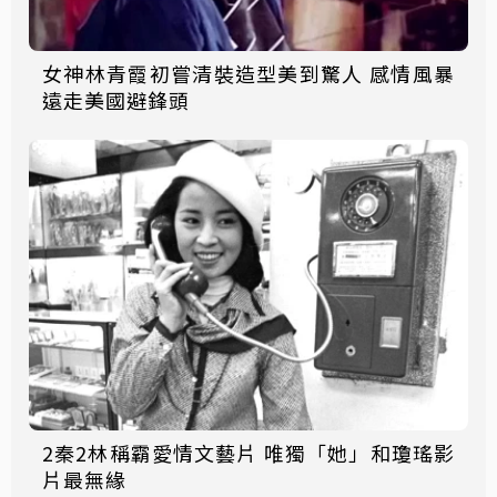
女神林青霞初嘗清裝造型美到驚人 感情風暴
遠走美國避鋒頭
2秦2林稱霸愛情文藝片 唯獨「她」和瓊瑤影
片最無緣