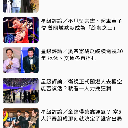
他們都做對了什麼
星級評論／不甩吳宗憲、超車黃子
佼 曾國城默默成為「綜藝之王」
星級評論／吳宗憲胡瓜縱橫電視30
年 退休、交棒各自掙扎
星級評論／衛視正式關燈人去樓空
能否復活？就看一人力挽狂瀾
星級評論／金鐘得獎靠運氣？ 當5
人評審組成那刻就決定了誰會出局