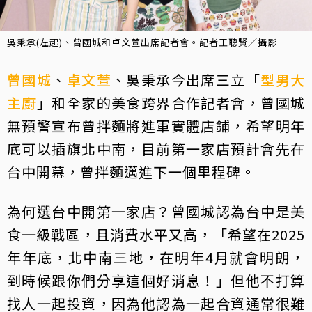
吳秉承(左起)、曾國城和卓文萱出席記者會。記者王聰賢／攝影
曾國城
、
卓文萱
、吳秉承今出席三立「
型男大
主廚
」和全家的美食跨界合作記者會，曾國城
無預警宣布曾拌麵將進軍實體店鋪，希望明年
底可以插旗北中南，目前第一家店預計會先在
台中開幕，曾拌麵邁進下一個里程碑。
為何選台中開第一家店？曾國城認為台中是美
食一級戰區，且消費水平又高，「希望在2025
年年底，北中南三地，在明年4月就會明朗，
到時候跟你們分享這個好消息！」但他不打算
找人一起投資，因為他認為一起合資通常很難