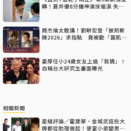
轉！蒼井優8分鐘神演技催淚 失蹤
丈夫突喊「我回來了」全網氣炸
周杰倫太敢講！劉畊宏登「披荊斬
棘2026」求指點 竟被勸「露肌肉
就好」
姜厚任小24歲女友上過「我猜」！
自稱台大研究生畫面曝光
相關新聞
星級評論／霍建華、金城武這些大
牌都從助理做起！便當小弟變男神