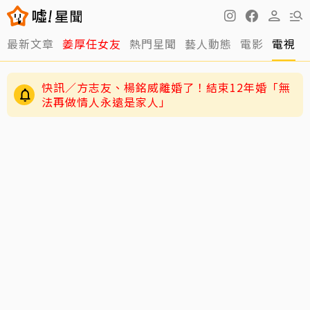
最新文章
姜厚任女友
熱門星聞
藝人動態
電影
電視
快訊／方志友、楊銘威離婚了！結束12年婚「無
法再做情人永遠是家人」
老高與小茉新片「AI圖片也沒了」全程黑底白
字 網驚：直接變Podcast