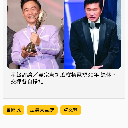
星級評論／吳宗憲胡瓜縱橫電視30年 退休、
交棒各自掙扎
曾國城
型男大主廚
卓文萱