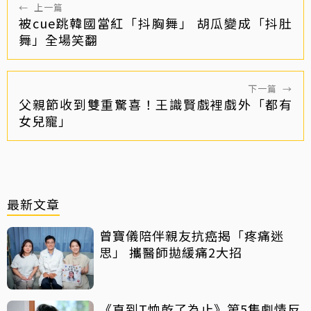
←
上一篇
被cue跳韓國當紅「抖胸舞」 胡瓜變成「抖肚
舞」全場笑翻
下一篇
→
父親節收到雙重驚喜！王識賢戲裡戲外「都有
女兒寵」
最新文章
曾寶儀陪伴親友抗癌揭「疼痛迷
思」 攜醫師拋緩痛2大招
《直到T恤乾了為止》第5集劇情反