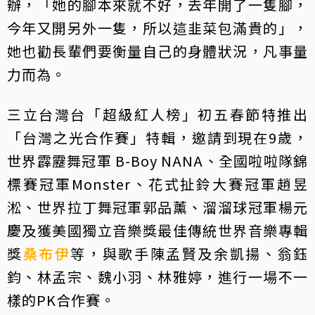
辦，「她的腳本來就不好，去年開了一隻腳，
今年又開另外一隻，所以這韭菜包滿貴的」，
她也勸長輩們要衡量自己的身體狀況，凡事量
力而為。
三立台灣台「超級紅人榜」初五春節特推出
「台灣之光合作賽」特輯，邀請到現在9歲，
世界霹靂舞冠軍 B-Boy NANA、全國啦啦隊錦
標賽冠軍Monster、花式扯鈴大賽冠軍趙昱
淞、世界拉丁舞冠軍郭品薰、溜溜球冠軍楊元
慶及獲美國獨立音樂獎最佳傳統世界音樂專輯
獎
桑布伊
等，與歌手陳孟賢及余凱揚、翁鈺
鈞、林孟宗、魏小羽、林雅婷，進行一場不一
樣的PK合作賽。