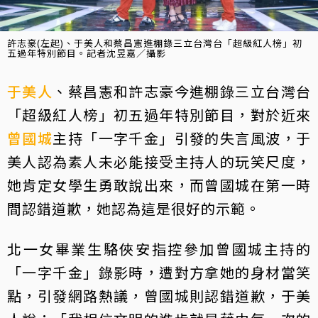
許志豪(左起)、于美人和蔡昌憲進棚錄三立台灣台「超級紅人榜」初
五過年特別節目。記者沈昱嘉／攝影
于美人
、蔡昌憲和許志豪今進棚錄三立台灣台
「超級紅人榜」初五過年特別節目，對於近來
曾國城
主持「一字千金」引發的失言風波，于
美人認為素人未必能接受主持人的玩笑尺度，
她肯定女學生勇敢說出來，而曾國城在第一時
間認錯道歉，她認為這是很好的示範。
北一女畢業生駱俠安指控參加曾國城主持的
「一字千金」錄影時，遭對方拿她的身材當笑
點，引發網路熱議，曾國城則認錯道歉，于美