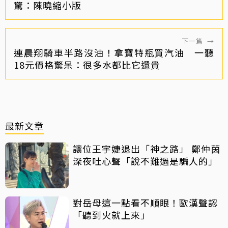
驚：陳曉縮小版
下一篇
→
連晨翔騎車半路沒油！拿寶特瓶買汽油 一聽
18元價格驚呆：很多水都比它還貴
最新文章
讓位王宇婕退出「神之路」 鄭仲茵
深夜吐心聲「說不難過是騙人的」
對岳母這一點看不順眼！歐漢聲認
「聽到火就上來」