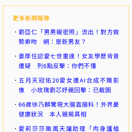
更多新聞報導
劉亞仁「男男親密照」流出！對方做
勢索吻 網：是新男友？
姜厚任認愛七世重逢！女友學歷背景
遭疑 列6點反擊：你們不懂
五月天冠佑20愛女遭AI合成不雅影
像 小玫瑰劉芯妤親回擊：已截圖
66歲徐乃麟驚現大腸直腸科！外界憂
健康狀況 本人親揭真相
愛莉莎莎颱風天讓助理「肉身護植