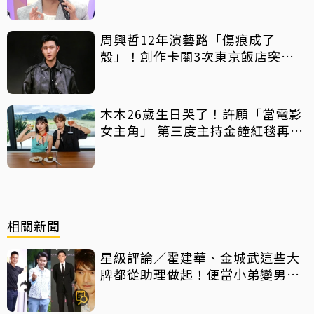
周興哲12年演藝路「傷痕成了
殼」！創作卡關3次東京飯店突找
回靈感
木木26歲生日哭了！許願「當電影
女主角」 第三度主持金鐘紅毯再喊
話
相關新聞
星級評論／霍建華、金城武這些大
牌都從助理做起！便當小弟變男神
他們都做對了什麼