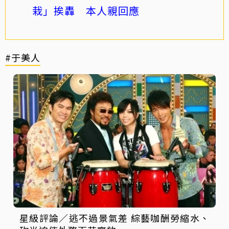
栽」挨轟 本人親回應
#于美人
星級評論／逃不過景氣差 綜藝咖酬勞縮水、