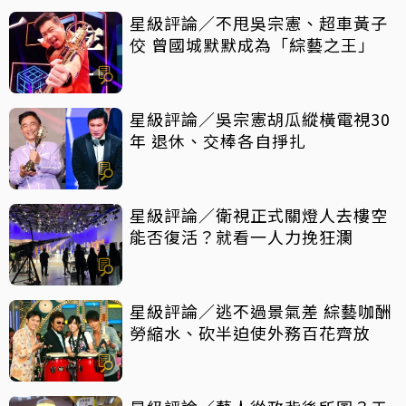
星級評論／不甩吳宗憲、超車黃子
佼 曾國城默默成為「綜藝之王」
星級評論／吳宗憲胡瓜縱橫電視30
年 退休、交棒各自掙扎
星級評論／衛視正式關燈人去樓空
能否復活？就看一人力挽狂瀾
星級評論／逃不過景氣差 綜藝咖酬
勞縮水、砍半迫使外務百花齊放