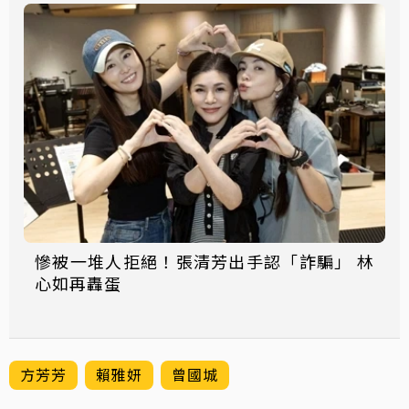
慘被一堆人拒絕！張清芳出手認「詐騙」 林
心如再轟蛋
方芳芳
賴雅妍
曾國城