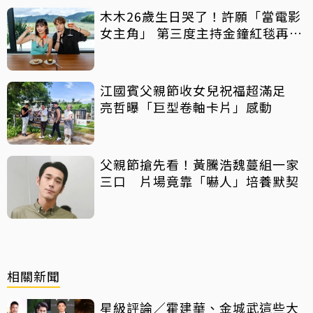
木木26歲生日哭了！許願「當電影
女主角」 第三度主持金鐘紅毯再喊
話
江國賓父親節收女兒祝福超滿足
亮哲曝「巨型卷軸卡片」感動
父親節搶先看！黃騰浩魏蔓組一家
三口 片場竟靠「嚇人」培養默契
相關新聞
星級評論／霍建華、金城武這些大