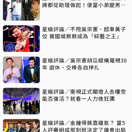
牌都從助理做起！便當小弟變男神
他們都做對了什麼
星級評論／不甩吳宗憲、超車黃子
佼 曾國城默默成為「綜藝之王」
星級評論／吳宗憲胡瓜縱橫電視30
年 退休、交棒各自掙扎
星級評論／衛視正式關燈人去樓空
能否復活？就看一人力挽狂瀾
星級評論／金鐘得獎靠運氣？ 當5
人評審組成那刻就決定了誰會出局