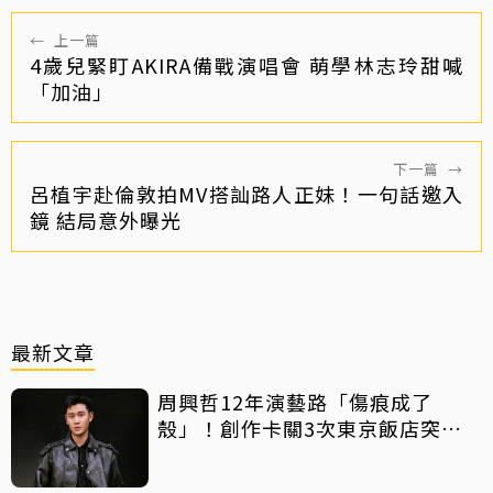
←
上一篇
4歲兒緊盯AKIRA備戰演唱會 萌學林志玲甜喊
「加油」
下一篇
→
呂植宇赴倫敦拍MV搭訕路人正妹！一句話邀入
鏡 結局意外曝光
最新文章
周興哲12年演藝路「傷痕成了
殼」！創作卡關3次東京飯店突找
回靈感