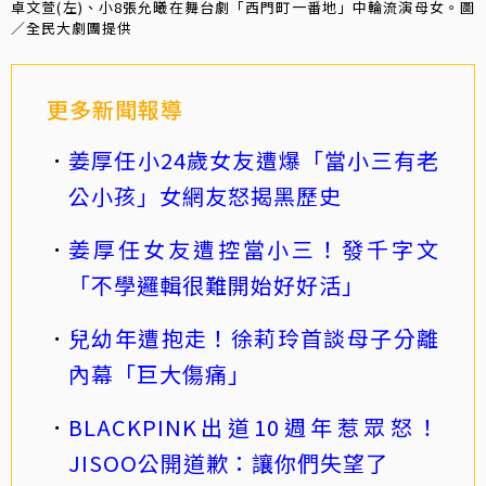
卓文萱(左)、小8張允曦在舞台劇「西門町一番地」中輪流演母女。圖
／全民大劇團提供
更多新聞報導
姜厚任小24歲女友遭爆「當小三有老
公小孩」女網友怒揭黑歷史
姜厚任女友遭控當小三！發千字文
「不學邏輯很難開始好好活」
兒幼年遭抱走！徐莉玲首談母子分離
內幕「巨大傷痛」
BLACKPINK出道10週年惹眾怒！
JISOO公開道歉：讓你們失望了