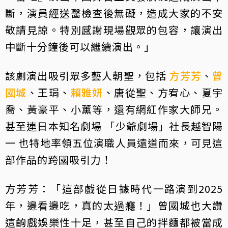
斷，演員經送醫檢查後無礙，造成大家的不安
敬請見諒。特別感謝現場觀眾的包容，讓演出
中斷十分鐘後可以繼續演出。」
該劇演出吸引眾多藝人朝聖，包括
方芳芳
、
曾
國城
、王琄、
賴雅妍
、唐從聖、方宥心、夏宇
喬、黃豪平、小薰等，還有網紅作家大師兄。
甚至連日本知名劇場 「少爺劇場」社長越智陽
一 也特地率領五位演職人員遠道而來，可見這
部作品的跨國吸引力！
方芳芳：「這部戲從日據時代一路演到2025
年，邊看邊吃，真的太過癮！」曾國城也大讚
這齣戲娛樂性十足，甚至自己的拌麵都被當成