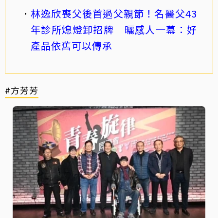
林逸欣喪父後首過父親節！名醫父43
年診所熄燈卸招牌 曬感人一幕：好
產品依舊可以傳承
#方芳芳