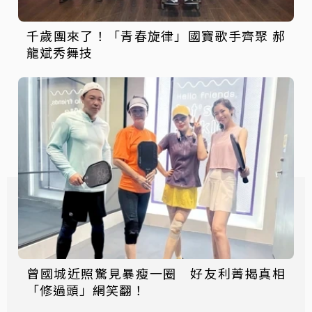
千歲團來了！「青春旋律」國寶歌手齊聚 郝
龍斌秀舞技
曾國城近照驚見暴瘦一圈 好友利菁揭真相
「修過頭」網笑翻！