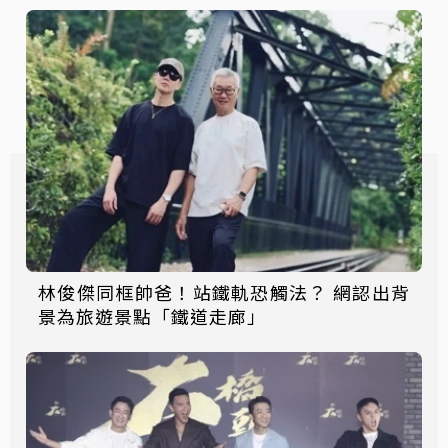
林俊傑同框帥爸！站鐵軌恐觸法？ 網認出背
景為旅遊景點「鐵道走廊」