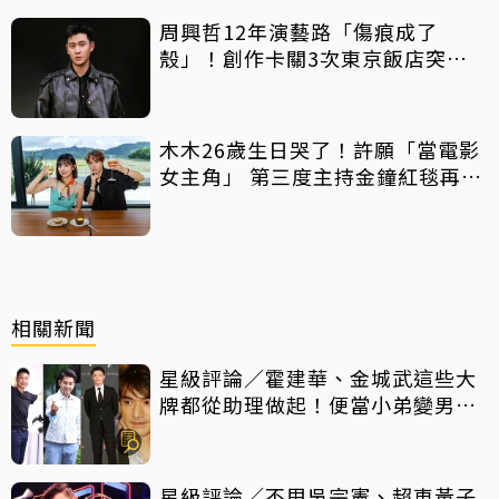
周興哲12年演藝路「傷痕成了
殼」！創作卡關3次東京飯店突找
回靈感
木木26歲生日哭了！許願「當電影
女主角」 第三度主持金鐘紅毯再喊
話
相關新聞
星級評論／霍建華、金城武這些大
牌都從助理做起！便當小弟變男神
他們都做對了什麼
星級評論／不甩吳宗憲、超車黃子