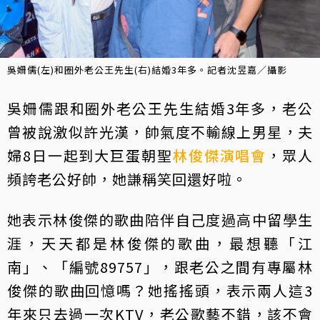
吳姍儒(左)和圈外老公王先生(右)結婚3年多。記者沈昱嘉／攝影
吳姍儒跟和圈外老公王先生結婚3年多，老公
曾被說激似許光漢，帥氣度不輸線上男星，夫
婦8日一起到大巨蛋朝聖
林俊傑
演唱會
，眾人
頻誇老公好帥，她謙稱笑回還好啦。
她表示林俊傑的歌曲陪伴自己度過高中留學生
涯，天天都是林俊傑的歌曲，最想聽「江
南」、「編號89757」，跟老公之間有專屬林
俊傑的歌曲回憶嗎？她搖搖頭，表示兩人這3
年來只去過一次KTV，老公歌藝不錯，該不會