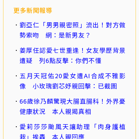
更多新聞報導
劉亞仁「男男親密照」流出！對方做
勢索吻 網：是新男友？
姜厚任認愛七世重逢！女友學歷背景
遭疑 列6點反擊：你們不懂
五月天冠佑20愛女遭AI合成不雅影
像 小玫瑰劉芯妤親回擊：已截圖
66歲徐乃麟驚現大腸直腸科！外界憂
健康狀況 本人親揭真相
愛莉莎莎颱風天讓助理「肉身護植
栽」挨轟 本人親回應