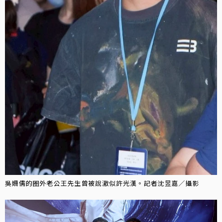
吳姍儒的圈外老公王先生曾被說激似許光漢。記者沈昱嘉／攝影