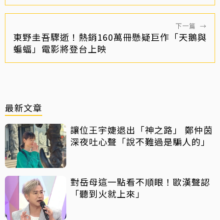
下一篇
→
東野圭吾驟逝！熱銷160萬冊懸疑巨作「天鵝與
蝙蝠」電影將登台上映
最新文章
讓位王宇婕退出「神之路」 鄭仲茵
深夜吐心聲「說不難過是騙人的」
對岳母這一點看不順眼！歐漢聲認
「聽到火就上來」