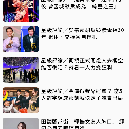
佼 曾國城默默成為「綜藝之王」
星級評論／吳宗憲胡瓜縱橫電視30
年 退休、交棒各自掙扎
星級評論／衛視正式關燈人去樓空
能否復活？就看一人力挽狂瀾
星級評論／金鐘得獎靠運氣？ 當5
人評審組成那刻就決定了誰會出局
田馥甄當街「輕撫女友人胸口」 經
紀公司回應這麼說