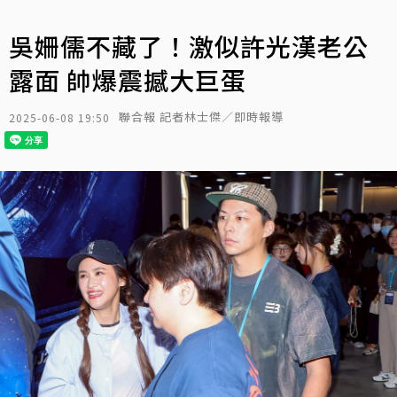
吳姍儒不藏了！激似許光漢老公
露面 帥爆震撼大巨蛋
聯合報 記者林士傑／即時報導
2025-06-08 19:50