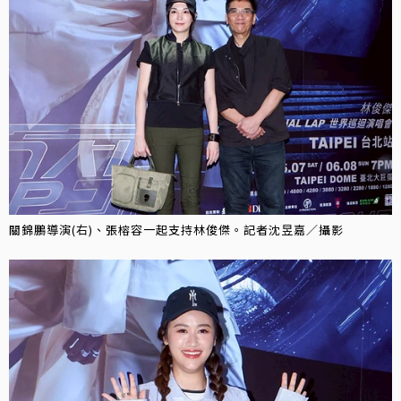
關錦鵬導演(右)、張榕容一起支持林俊傑。記者沈昱嘉／攝影