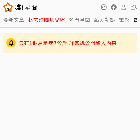
最新文章
林志玲曬帥兒照
熱門星聞
藝人動態
電影
電
只花1個月激瘦7公斤 許富凱公開驚人內幕