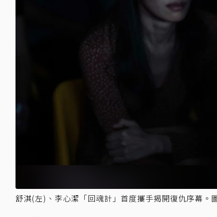
舒淇(左)、李心潔「回魂計」首度攜手揭開復仇序幕。圖／N