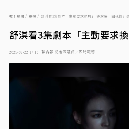
噓！星聞
電視
舒淇看3集劇本「主動要求換角」 導演曝「回魂計」
舒淇看3集劇本「主動要求換
聯合報 記者陳慧貞／即時報導
2025-09-22 17:16