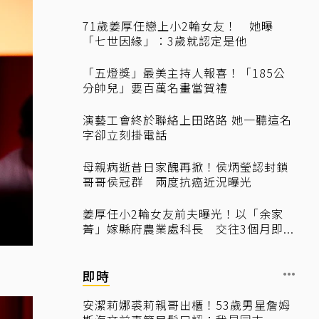
71歲姜厚任戀上小2輪女友！ 她曝
「七世因緣」：3歲就認定是他
「五燈獎」最美主持人報喜！「185公
分帥兒」要百萬名畫當賀禮
演藝工會終於聯絡上田路路 她一聽這名
字卻立刻掛電話
母親病逝昔日家醜再掀！侯炳瑩認封鎖
哥哥侯冠群 兩度抗癌近況曝光
姜厚任小2輪女友前夫曝光！以「余家
菁」嫁縣府農業處科長 交往3個月即...
即時
安潔莉娜裘莉親哥出櫃！53歲男星詹姆