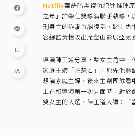
Netflix
華語暗黑復仇犯罪推理
之年」許肇任雙導演聯手執導，
刑身亡的詐騙首腦復活，踏上仇恨與
容總監黃怡玫出席釜山影展亞太
導演陳正道分享，雙女主角中一
家庭主婦「汪慧君」，原先他邀
想演家庭主婦，後來主創團隊看
上在和導演第一次見面時，對於
雙女主的人選，陳正道大讚：「