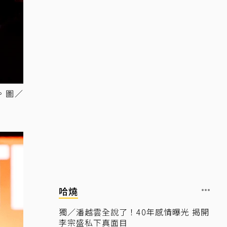
壇。圖／
哈燒
獨／潘越雲全說了！40年感情曝光 揭開
李宗盛私下真面目