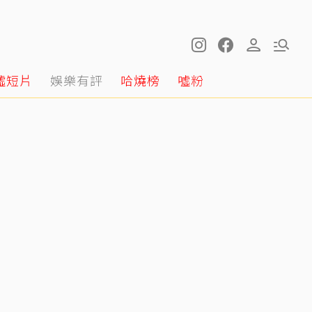
噓短片
娛樂有評
哈燒榜
噓粉