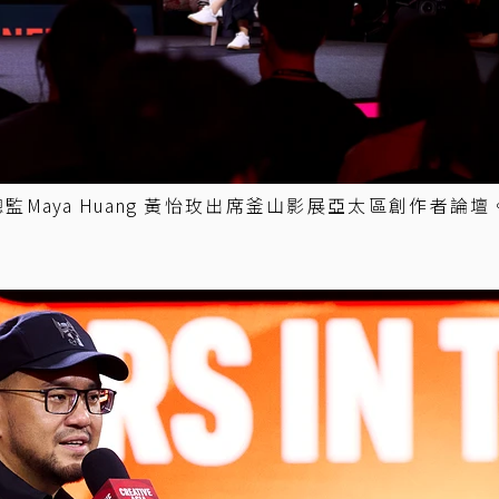
總監Maya Huang 黃怡玫出席釜山影展亞太區創作者論