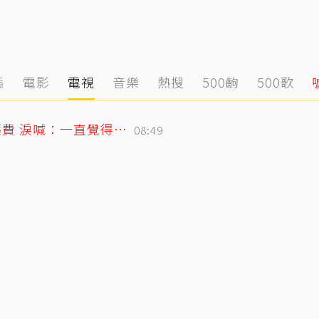
態
電影
電視
音樂
熱搜
500齣
500歌
26歲女偶像童年罹癌！父母賣飯捲籌醫藥費 淚喊：一直覺得都是我的錯
08:49