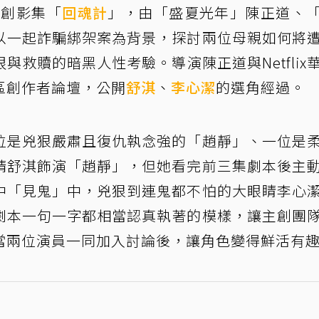
原創影集「
回魂計
」，由「盛夏光年」陳正道、
以一起詐騙綁架案為背景，探討兩位母親如何將
救贖的暗黑人性考驗。導演陳正道與Netflix
區創作者論壇，公開
舒淇
、
李心潔
的選角經過。
位是兇狠嚴肅且復仇執念強的「趙靜」、一位是
請舒淇飾演「趙靜」，但她看完前三集劇本後主
中「見鬼」中，兇狠到連鬼都不怕的大眼睛李心
劇本一句一字都相當認真執著的模樣，讓主創團
當兩位演員一同加入討論後，讓角色變得鮮活有