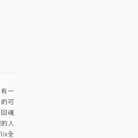
果有一
』的可
「回魂
烈的人
ix全