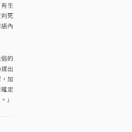
「有生
遭判死
華語內
柔弱的
動提出
潔，加
隊確定
趣。」