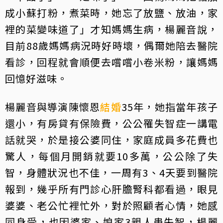
成小蘇打粉，煮菜時，她忘了放鹽、放油，家
裡的菜變味道了」才知媽媽生病，楊麗音說，
目前88歲媽媽病況時好時壞，偶爾她陪去醫院
看診，回程就會順便去嚐嚐小卷米粉，讓媽媽
回憶好滋味。
楊麗音與導演陳懷恩
結婚
35年，她指當年孩子
還小，有房貸有保險費，公公罹失智症一講電
話就哭，於是接公婆同住，家庭成員多花費也
驚人，每個月開銷就要10多萬，公公除了失
智，身體狀況也不佳，一周有3、4天要到醫院
報到，幾乎所有門診心肝膽腎科都看過，眼見
婆婆、老公忙裡忙外，對於照顧者心情，她感
同身受，也因婆家、娘家3親人患失智，楊麗