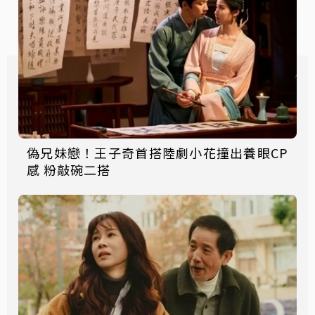
偽兄妹戀！王子奇首搭陸劇小花撞出養眼CP
感 粉敲碗二搭