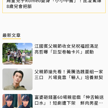
周董兒子Romeo變身「小小中醫」！昆凌驚爆
8歲兒會把脈
最新文章
江國賓父親節收女兒祝福超滿足
亮哲曝「巨型卷軸卡片」感動
父親節搶先看！黃騰浩魏蔓組一家
三口 片場竟靠「嚇人」培養默契
富婆砸錢塞60場親密戲「伸舌輸送
口水」！短劇遭下架 鮮肉男星吐