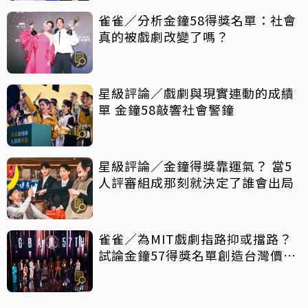
雀雀／分析金鐘58得獎名單：社會
真的被戲劇改變了嗎？
星級評論／戲劇與現實連動的成績
單 金鐘58敲響社會警鐘
星級評論／金鐘得獎靠運氣？ 當5
人評審組成那刻就決定了誰會出局
雀雀／為MIT戲劇指路抑或擋路？
試論金鐘57得獎名單創造台灣價值
密碼