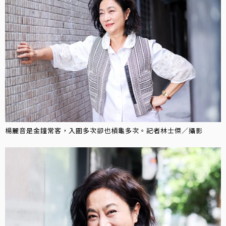
楊麗音是金鐘常客，入圍多次卻也槓龜多次。記者林士傑／攝影