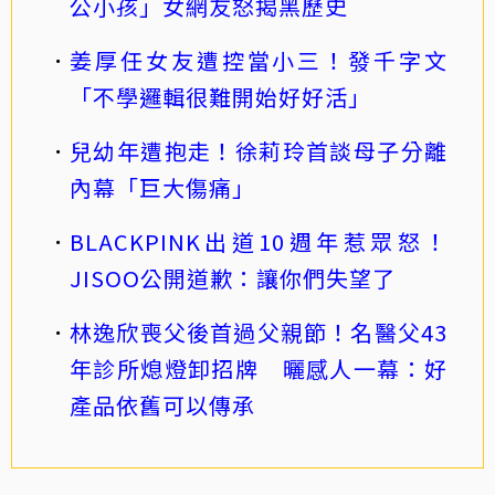
公小孩」女網友怒揭黑歷史
姜厚任女友遭控當小三！發千字文
「不學邏輯很難開始好好活」
兒幼年遭抱走！徐莉玲首談母子分離
內幕「巨大傷痛」
BLACKPINK出道10週年惹眾怒！
JISOO公開道歉：讓你們失望了
林逸欣喪父後首過父親節！名醫父43
年診所熄燈卸招牌 曬感人一幕：好
產品依舊可以傳承