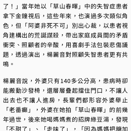
了！」當年她以「草山春暉」中的失智症患者
拿下金鐘視后，這些年來，也演過多次類似角
色，但「阿婆非死不可」別出心裁，以患者視
角建構出的荒誕謀殺，帶出家庭成員間的矛盾
衝突、照顧者的辛酸，用喜劇手法包裝悲傷議
題，透過演出，楊麗音對照顧失智患者更有共
鳴。
楊麗音說，外婆只有140多公分高，患病時卻
能搬動沙發椅，還層層疊起擋住門口，不讓人
出去也不讓人進房，長輩們都形容外婆舉止
「老番癲」，外婆在她拍「草山春暉」的前幾
年過世，後來她喝媽媽煮的招牌綠豆湯，發現
「不甜了」、「走味了」，「因為媽媽把糖加