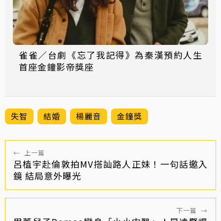
雀雀／台劇《忘了我記得》為秦漢預約人生
首座金鐘影帝獎座
失智
結婚
楊麗音
金鐘獎
←
上一篇
呂植宇赴倫敦拍MV搭訕路人正妹！一句話邀入
鏡 結局意外曝光
下一篇
→