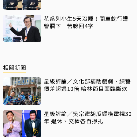
心聲：要守住底線
花系列小生5天沒睡！開車蛇行遭
警攔下 苦臉回4字
相關新聞
星級評論／文化部補助戲劇、綜藝
價差超過10倍 哈林節目面臨斷炊
星級評論／吳宗憲胡瓜縱橫電視30
年 退休、交棒各自掙扎