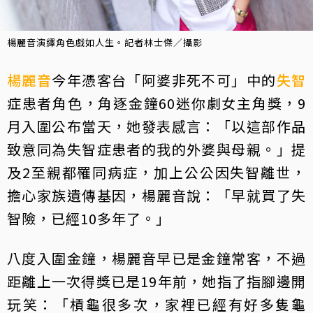
楊麗音演繹角色戲如人生。記者林士傑／攝影
楊麗音
今年憑客台「阿婆非死不可」中的
失智
症患者角色，角逐金鐘60迷你劇女主角獎，9
月入圍公布當天，她發表感言：「以這部作品
致意同為失智症患者的我的外婆與母親。」提
及2至親都罹同病症，加上公公因失智離世，
擔心家族遺傳基因，楊麗音說：「早就買了失
智險，已經10多年了。」
八度入圍金鐘，楊麗音早已是金鐘常客，不過
距離上一次得獎已是19年前，她指了指腳邊開
玩笑：「槓龜很多次，家裡已經有好多隻龜