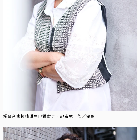
楊麗音演技精湛早已獲肯定。記者林士傑／攝影