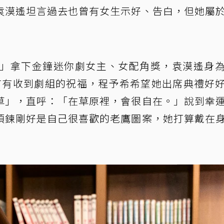
袁漠遙坦言過去也曾有女生示好、告白，但她屬
1」拿下金鐘迷你劇女主、女配角獎，袁漠遙身
言有收到劇組的祝福，程予希希望她出席典禮好
草」，直呼：「在草原裡，會很自在。」說到幸
項鍊剛好是自己很喜歡的老鷹圖案，她打算戴在