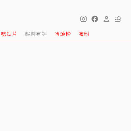
噓短片
娛樂有評
哈燒榜
噓粉