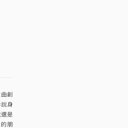
該曲創
訴說身
我還是
我的朋