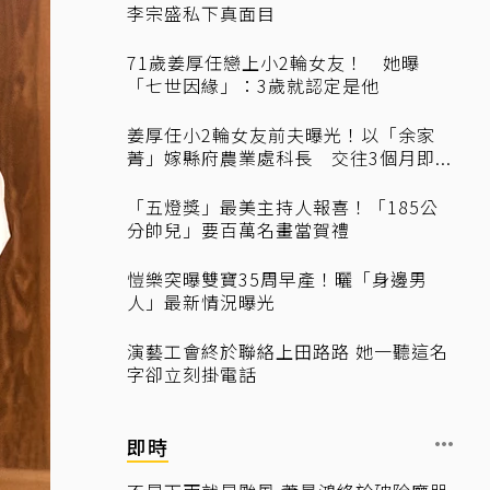
李宗盛私下真面目
71歲姜厚任戀上小2輪女友！ 她曝
「七世因緣」：3歲就認定是他
姜厚任小2輪女友前夫曝光！以「余家
菁」嫁縣府農業處科長 交往3個月即...
「五燈獎」最美主持人報喜！「185公
分帥兒」要百萬名畫當賀禮
愷樂突曝雙寶35周早產！曬「身邊男
人」最新情況曝光
演藝工會終於聯絡上田路路 她一聽這名
字卻立刻掛電話
即時