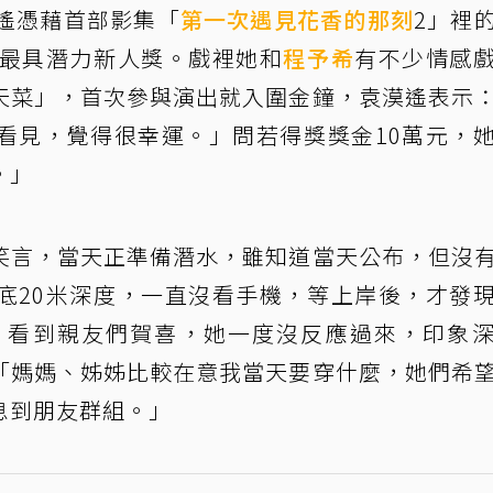
漠遙憑藉首部影集「
第一次遇見花香的那刻
2」裡
0最具潛力新人獎。戲裡她和
程予希
有不少情感
天菜」，首次參與演出就入圍金鐘，袁漠遙表示
看見，覺得很幸運。」問若得獎獎金10萬元，
。」
笑言，當天正準備潛水，雖知道當天公布，但沒
底20米深度，一直沒看手機，等上岸後，才發
，看到親友們賀喜，她一度沒反應過來，印象
「媽媽、姊姊比較在意我當天要穿什麼，她們希
息到朋友群組。」