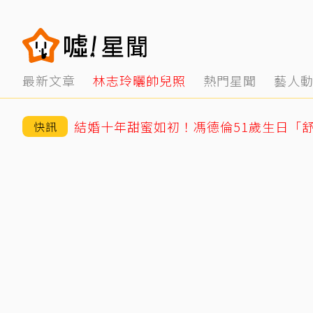
最新文章
林志玲曬帥兒照
熱門星聞
藝人
結婚十年甜蜜如初！馮德倫51歲生日「
快訊