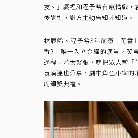
友。」戲裡和程予希有感情戲，
後覺型，對方主動告知才知道。
林辰唏、程予希3年前憑「花香
香2」唯一入圍金鐘的演員，笑
過程，若太緊張，就把眾人當「
袁漠遙也分享，劇中角色小寧的
席頒獎典禮。