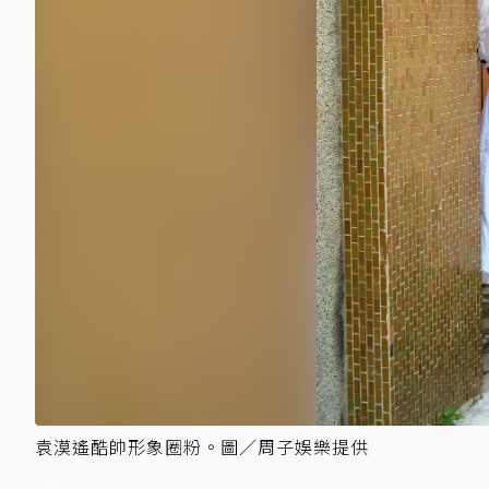
袁漠遙酷帥形象圈粉。圖／周子娛樂提供