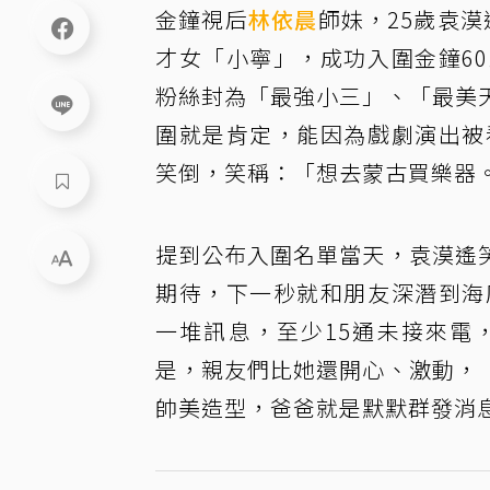
金鐘視后
林依晨
師妹，25歲袁
才女「小寧」，成功入圍金鐘6
粉絲封為「最強小三」、「最美
圍就是肯定，能因為戲劇演出被
笑倒，笑稱：「想去蒙古買樂器
提到公布入圍名單當天，袁漠遙
期待，下一秒就和朋友深潛到海
一堆訊息，至少15通未接來電
是，親友們比她還開心、激動，
帥美造型，爸爸就是默默群發消