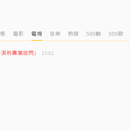
動態
電影
電視
音樂
熱搜
500齣
500歌
舒淇祝壽兼放閃」
17:52