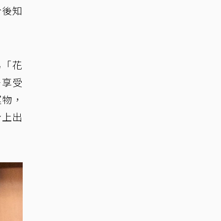
於後知
為「花
好享受
運物，
身上出