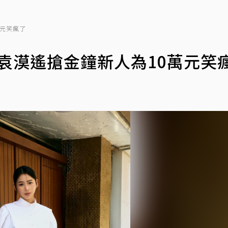
萬元笑瘋了
 袁漠遙搶金鐘新人為10萬元笑