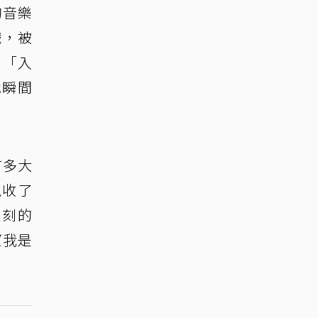
的音樂
戲，被
：「入
她瞬間
有多大
現收了
深刻的
望我是