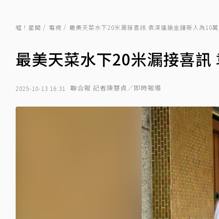
噓！星聞
電視
最美天菜水下20米漏接喜訊 袁漠遙搶金鐘新人為10
最美天菜水下20米漏接喜訊
聯合報 記者陳慧貞／即時報導
2025-10-13 16:31