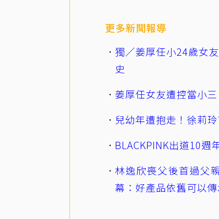
更多新聞報導
獨／姜厚任小24歲女
史
姜厚任女友遭控當小三
兒幼年遭抱走！徐莉玲
BLACKPINK出道1
林逸欣喪父後首過父親
幕：好產品依舊可以傳