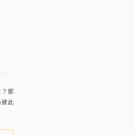
往？那
過彼此