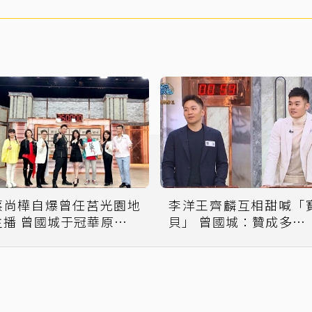
蔡尚樺自爆曾任莒光園地
李洋王齊麟互相甜喊「
主播 曾國城于冠華原來是
貝」 曾國城：贊成多元
同梯
家