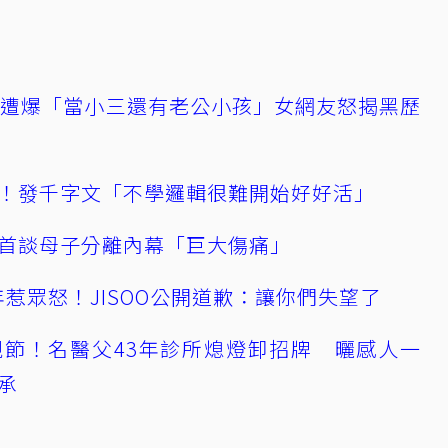
友遭爆「當小三還有老公小孩」女網友怒揭黑歷
！發千字文「不學邏輯很難開始好好活」
首談母子分離內幕「巨大傷痛」
0週年惹眾怒！JISOO公開道歉：讓你們失望了
節！名醫父43年診所熄燈卸招牌 曬感人一
承