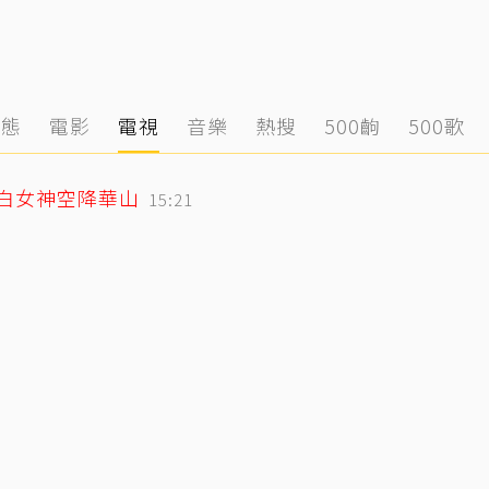
動態
電影
電視
音樂
熱搜
500齣
500歌
純白女神空降華山
15:21