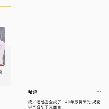
寶
成
哈燒
獨／潘越雲全說了！40年感情曝光 揭開
李宗盛私下真面目