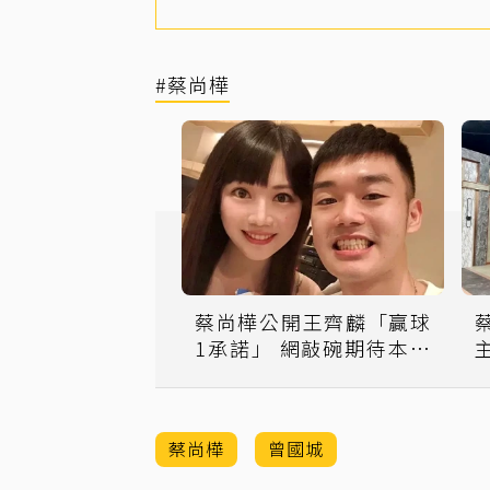
#蔡尚樺
蔡尚樺公開王齊麟「贏球
1承諾」 網敲碗期待本尊
裝傻：我有說過嗎
蔡尚樺
曾國城