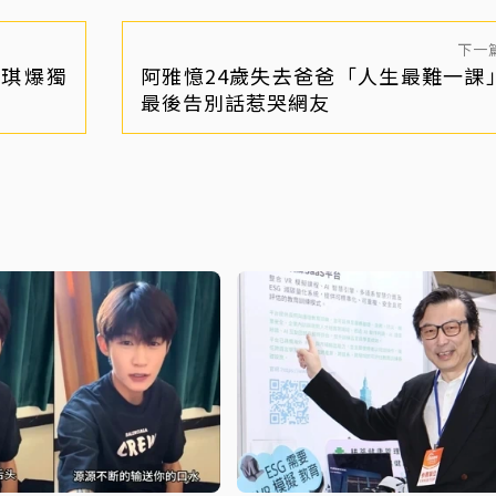
下一
 瑟琪爆獨
阿雅憶24歲失去爸爸「人生最難一課
最後告別話惹哭網友