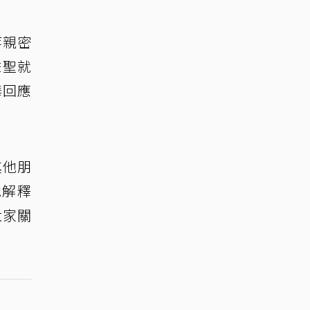
等親密
秉聖就
樺回應
其他朋
她解釋
大家關