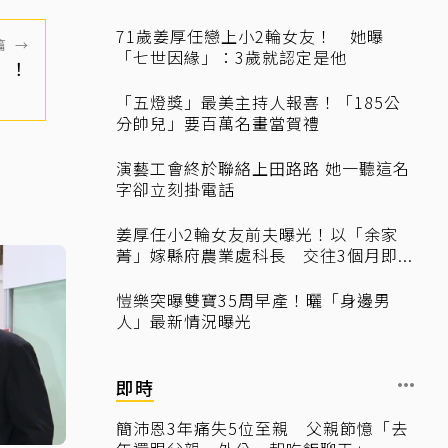
71歲姜厚任戀上小2輪女友！ 她曝
篇
→
「七世因緣」：3歲就認定是他
」！
「五燈獎」最美主持人報喜！「185公
分帥兒」要百萬名畫當賀禮
演藝工會終於聯絡上田路路 她一聽這名
字卻立刻掛電話
姜厚任小2輪女友前夫曝光！以「余家
菁」嫁縣府農業處科長 交往3個月即...
愷樂突曝雙寶35周早產！曬「身邊男
人」最新情況曝光
即時
簡沛恩3年痛失5位至親 父親節憶「去