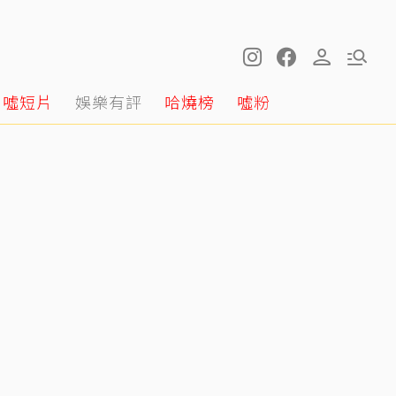
噓短片
娛樂有評
哈燒榜
噓粉