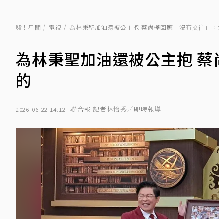
噓！星聞
電視
為林秉聖加油還被公主抱 蔡尚樺回應「沒有交往」：
為林秉聖加油還被公主抱 
的
聯合報 記者林怡秀／即時報導
2026-06-22 14:12