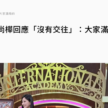
大家滿嗨的
蔡尚樺回應「沒有交往」：大家