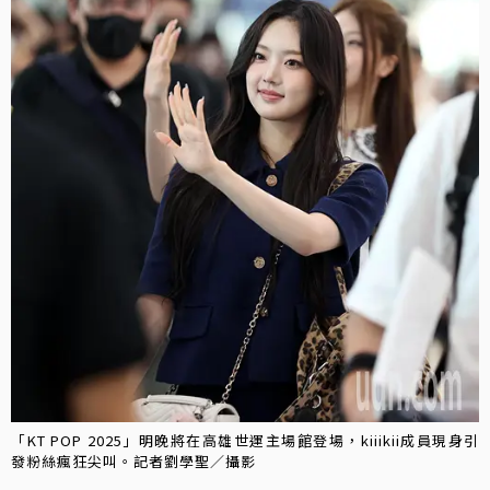
「KT POP 2025」明晚將在高雄世運主場館登場，kiiikii成員現身引
發粉絲瘋狂尖叫。記者劉學聖／攝影