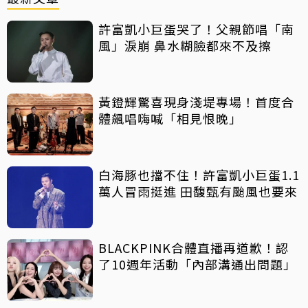
許富凱小巨蛋哭了！父親節唱「南
風」淚崩 鼻水糊臉都來不及擦
黃鐙輝驚喜現身淺堤專場！首度合
體飆唱嗨喊「相見恨晚」
白海豚也擋不住！許富凱小巨蛋1.1
萬人冒雨挺進 田馥甄有颱風也要來
BLACKPINK合體直播再道歉！認
了10週年活動「內部溝通出問題」