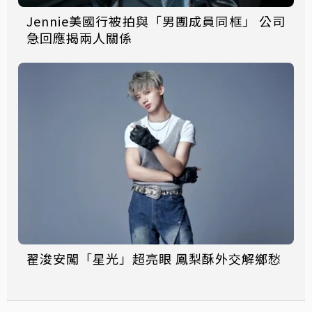
Jennie美國行被拍與「男團成員同框」 公司
急回應揭兩人關係
翟浚安闖「星光」超亮眼 鳳梨酥外交解鄉愁