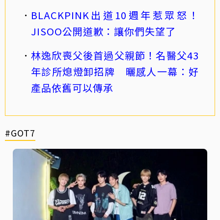
BLACKPINK出道10週年惹眾怒！
JISOO公開道歉：讓你們失望了
林逸欣喪父後首過父親節！名醫父43
年診所熄燈卸招牌 曬感人一幕：好
產品依舊可以傳承
#GOT7