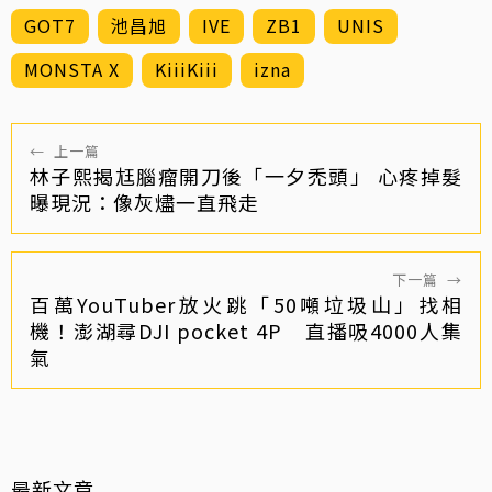
GOT7
池昌旭
IVE
ZB1
UNIS
MONSTA X
KiiiKiii
izna
←
上一篇
林子熙揭尪腦瘤開刀後「一夕禿頭」 心疼掉髮
曝現況：像灰燼一直飛走
下一篇
→
百萬YouTuber放火跳「50噸垃圾山」找相
機！澎湖尋DJI pocket 4P 直播吸4000人集
氣
最新文章