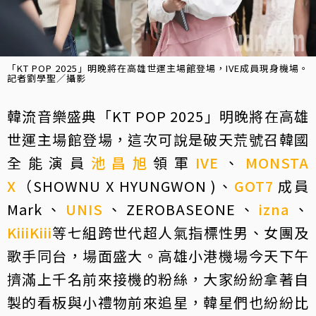
「KT POP 2025」明晚將在高雄世運主場館登場，IVE成員現身機場。
記者劉學聖／攝影
韓流音樂盛典「KT POP 2025」明晚將在高雄
世運主場館登場，這次可說是破天荒號召韓國
全能演員
池昌旭
領軍
IVE
、
MONSTA
X
（SHOWNU X HYUNGWON )、
GOT7
成員
Mark、
UNIS
、ZEROBASEONE、
izna
、
KiiiKiii
等七組跨世代超人氣指標性男、女團及
歌手同台，場面盛大。高雄小港機場今天下午
擠滿上千名前來接機的粉絲，大家紛紛拿著自
製的看板與小禮物前來追星，韓星們也紛紛比