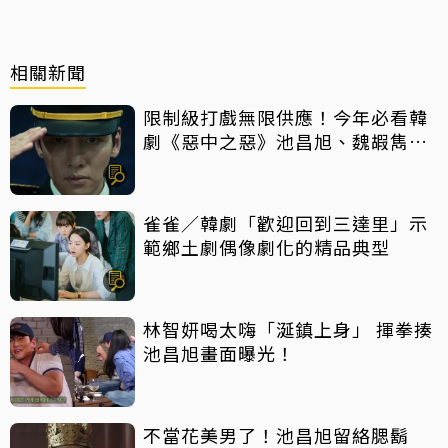
相關新聞
限制級打戲無限供應！今年必看韓
劇《惡中之惡》池昌旭、魏嘏雋打
到巔峰
雀雀／韓劇「歡迎回到三達里」示
範鄉土劇偶像劇化的精品典型
林智妍喝太嗨「涎鎮上身」 揮拳揍
池昌旭畫面曝光！
不當花美男了！池昌旭留絡腮鬍