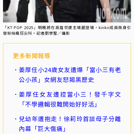
「KT POP 2025」明晚將在高雄世運主場館登場，kiiikii成員現身引
發粉絲瘋狂尖叫。記者劉學聖／攝影
更多新聞報導
姜厚任小24歲女友遭爆「當小三有老
公小孩」女網友怒揭黑歷史
姜厚任女友遭控當小三！發千字文
「不學邏輯很難開始好好活」
兒幼年遭抱走！徐莉玲首談母子分離
內幕「巨大傷痛」