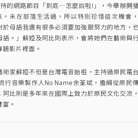
持的網路節目「到底…怎麼說啦!」，今舉辦開
泰雅族，未在部落生活過，所以特別珍惜這次機會
對於母語我還有很多必須要加強跟努力的地方，
母語。」蘇婭及阿比則表示，會將她們在藝術與
專題影片裡面。
藝術家蘇婭不但是台灣電音始祖，主持過原民電
行音樂製作人No Name余荃斌，擔綱從原民
；阿比則是多年來在國際上致力於原民文化交流
豐富。