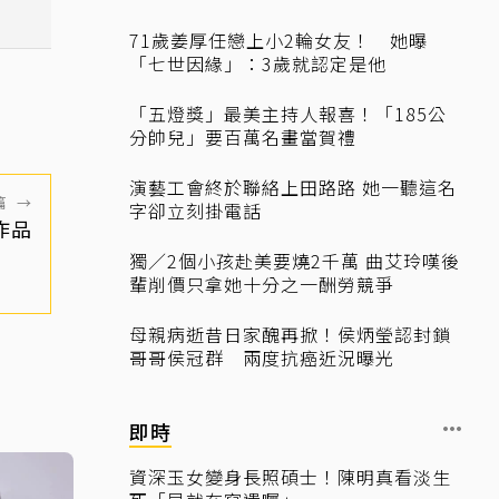
71歲姜厚任戀上小2輪女友！ 她曝
「七世因緣」：3歲就認定是他
「五燈獎」最美主持人報喜！「185公
分帥兒」要百萬名畫當賀禮
演藝工會終於聯絡上田路路 她一聽這名
篇
→
字卻立刻掛電話
作品
獨／2個小孩赴美要燒2千萬 曲艾玲嘆後
輩削價只拿她十分之一酬勞競爭
母親病逝昔日家醜再掀！侯炳瑩認封鎖
哥哥侯冠群 兩度抗癌近況曝光
即時
資深玉女變身長照碩士！陳明真看淡生