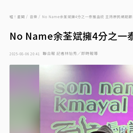
噓！星聞
音樂
No Name余荃斌擁4分之一泰雅血統 主持原民網路節
No Name余荃斌擁4分之
聯合報 記者林怡秀／即時報導
2025-08-06 20:41