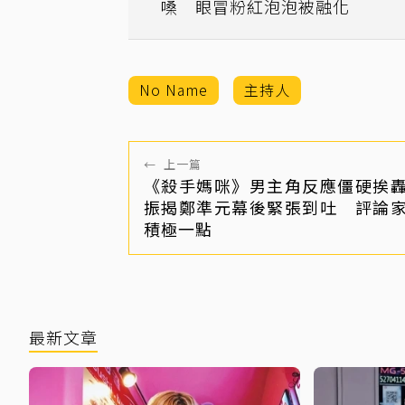
嗓 眼冒粉紅泡泡被融化
No Name
主持人
←
上一篇
《殺手媽咪》男主角反應僵硬挨
振揭鄭準元幕後緊張到吐 評論
積極一點
最新文章