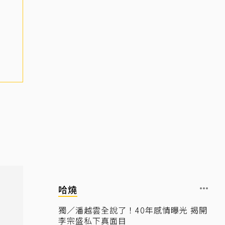
哈燒
獨／潘越雲全說了！40年感情曝光 揭開
李宗盛私下真面目