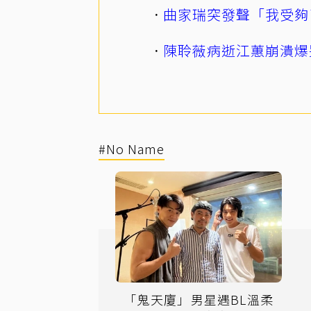
曲家瑞突發聲「我受夠
陳聆薇病逝江蕙崩潰爆
#No Name
「鬼天廈」男星遇BL溫柔