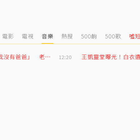
電影
電視
音樂
熱搜
500齣
500歌
噓
明金成走後第4個父親節！龍鳳胎兒吐「我沒有爸爸」 老師暖回一句話全網鼻酸
王凱靈堂曝光！白衣遺
12:20