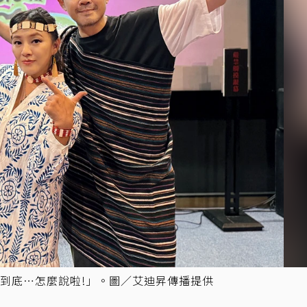
「到底…怎麼說啦!」。圖／艾迪昇傳播提供