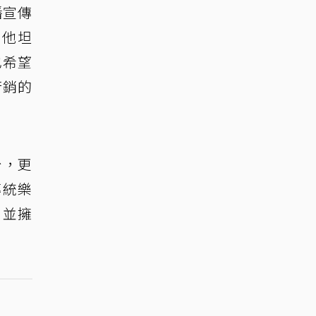
播宣傳
，他坦
也希望
行銷的
台，更
傳統樂
，並擁