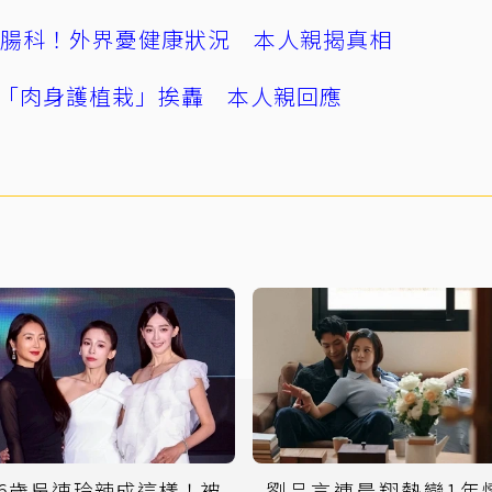
直腸科！外界憂健康狀況 本人親揭真相
「肉身護植栽」挨轟 本人親回應
46歲吳速玲辣成這樣！被
劉品言連晨翔熱戀1年