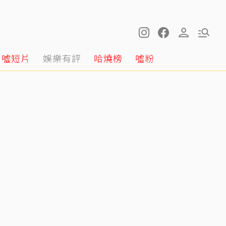
噓短片
娛樂有評
哈燒榜
噓粉