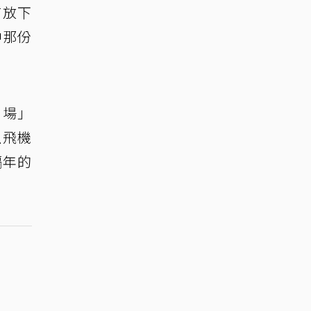
有放下
中那份
劇場」
上飛機
隔年的