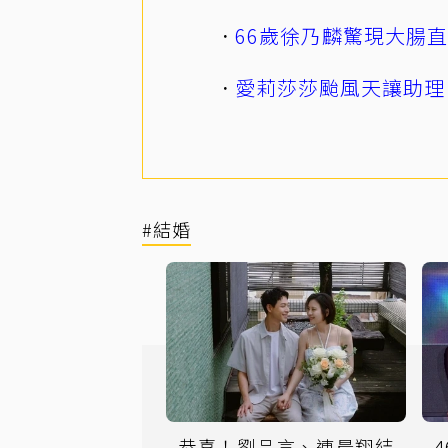
66歲徐乃麟驚現大腸
愛莉莎莎颱風天讓助理
#結婚
恭喜！劉品言、連晨翔結