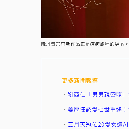
阮丹青形容新作品正是療癒旅程的結晶
更多新聞報導
劉亞仁「男男親密照」
姜厚任認愛七世重逢！
五月天冠佑20愛女遭