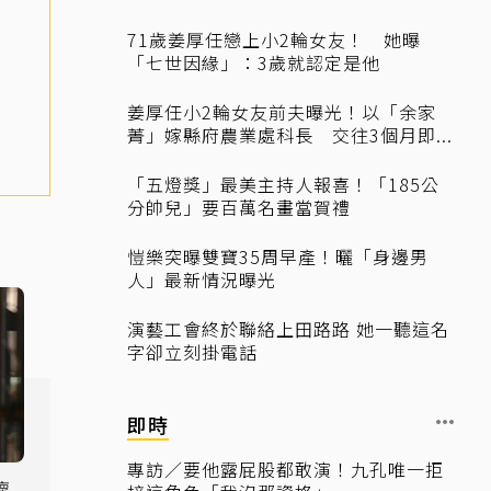
71歲姜厚任戀上小2輪女友！ 她曝
「七世因緣」：3歲就認定是他
姜厚任小2輪女友前夫曝光！以「余家
菁」嫁縣府農業處科長 交往3個月即...
「五燈獎」最美主持人報喜！「185公
分帥兒」要百萬名畫當賀禮
愷樂突曝雙寶35周早產！曬「身邊男
人」最新情況曝光
演藝工會終於聯絡上田路路 她一聽這名
字卻立刻掛電話
即時
專訪／要他露屁股都敢演！九孔唯一拒
懷