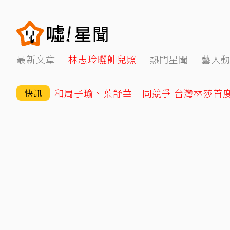
最新文章
林志玲曬帥兒照
熱門星聞
藝人
和周子瑜、葉舒華一同競爭 台灣林莎首
快訊