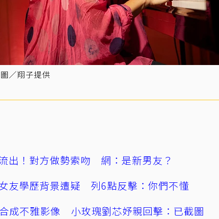
。圖／翔子提供
流出！對方做勢索吻 網：是新男友？
女友學歷背景遭疑 列6點反擊：你們不懂
AI合成不雅影像 小玫瑰劉芯妤親回擊：已截圖