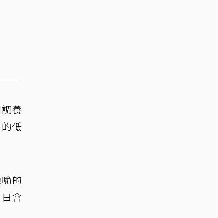
醫調養
有的低
隱喻的
9日會