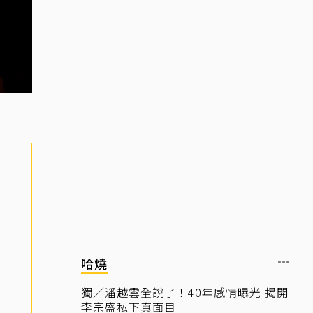
哈燒
獨／潘越雲全說了！40年感情曝光 揭開
李宗盛私下真面目